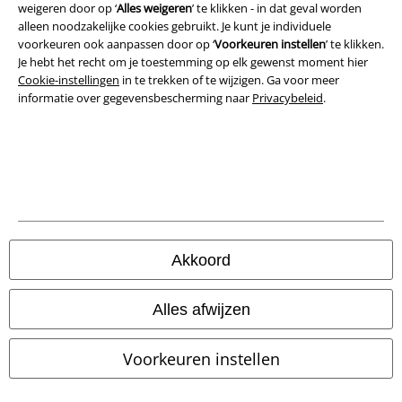
weigeren door op ‘
Alles weigeren
’ te klikken - in dat geval worden
Privacyverklaring
alleen noodzakelijke cookies gebruikt. Je kunt je individuele
voorkeuren ook aanpassen door op ‘
Voorkeuren instellen
’ te klikken.
Je hebt het recht om je toestemming op elk gewenst moment hier
Verklaring van conformiteit
Cookie-instellingen
in te trekken of te wijzigen. Ga voor meer
informatie over gegevensbescherming naar
Privacybeleid
.
Informatie over toegankelijkheid
Cookie-instellingen
Annuleer bestelling
Alle prijzen incl.
wettelijke BTW
© 1986-2026 Large Popmerchandising BV
Akkoord
Alles afwijzen
Onze online shops
Voorkeuren instellen
EMP International