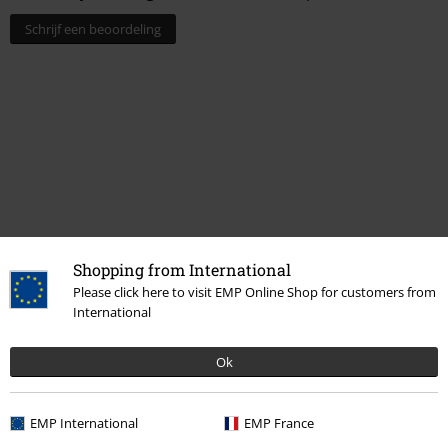
Schrijf een beoordeling
Shopping from International
15%
Please click here to visit EMP Online Shop for customers from
E-mailnieuwsbrief
International
korting
Meld je aan en ontvang een code voor 15%
korting!
Meer info
Ok
EMP International
EMP France