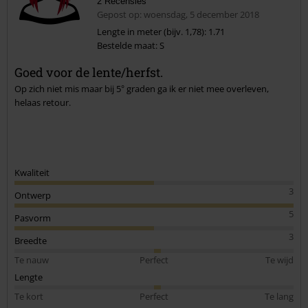
2 Recensies
Gepost op: woensdag, 5 december 2018
Lengte in meter (bijv. 1,78): 1.71
Bestelde maat: S
Goed voor de lente/herfst.
Op zich niet mis maar bij 5° graden ga ik er niet mee overleven,
helaas retour.
Kwaliteit
3
Ontwerp
5
Pasvorm
3
Breedte
Te nauw
Perfect
Te wijd
Lengte
Te kort
Perfect
Te lang