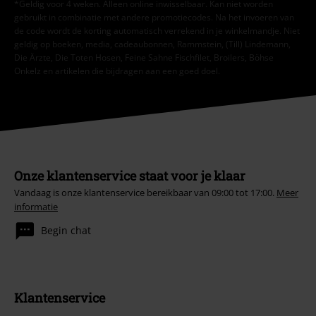
*Geldig voor 4 weken. Alleen online inwisselbaar. Kan niet worden
gebruikt in combinatie met andere promotiecodes. Na het invoeren van
de code wordt de korting automatisch verrekend in je winkelmandje. Niet
geldig op boeken, media, cadeaubonnen, Rammstein, (Till) Lindemann,
Die Ärzte, Die Toten Hosen, Feine Sahne Fischfilet, Broilers, Böhse
Onkelz en artikelen die bijdragen aan een goed doel.
Onze klantenservice staat voor je klaar
Vandaag is onze klantenservice bereikbaar van 09:00 tot 17:00.
Meer
informatie
Begin chat
Klantenservice