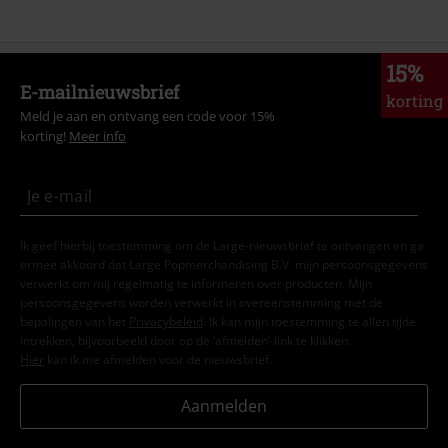
15%
E-mailnieuwsbrief
korting
Meld je aan en ontvang een code voor 15%
korting!
Meer info
Ik geef hierbij toestemming om de Large-nieuwsbrief te ontvangen en ga
ermee akkoord dat Large Popmerchandising B.V. mijn persoonsgegevens
verwerkt om mij regelmatig te informeren over producten. Mijn
persoonsgegevens worden verwerkt in overeenstemming met de
bepalingen van het
Privacybeleid
. Ik kan mijn toestemming te allen tijde
intrekken, bijvoorbeeld door op de ‘afmelden’-link te klikken.
Hier
kan ik me afmelden voor de nieuwsbrief.
Aanmelden