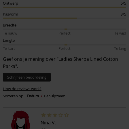
Ontwerp
5/5
Pasvorm
3/5
Breedte
Te nauw
Perfect
Te wijd
Lengte
Te kort
Perfect
Te lang
Geef ons je mening over "Ladies Sherpa Lined Cotton
Parka".
Schrijf een beoordeling
How do reviews work?
Sorteren op
Datum
Behulpzaam
Nina V.