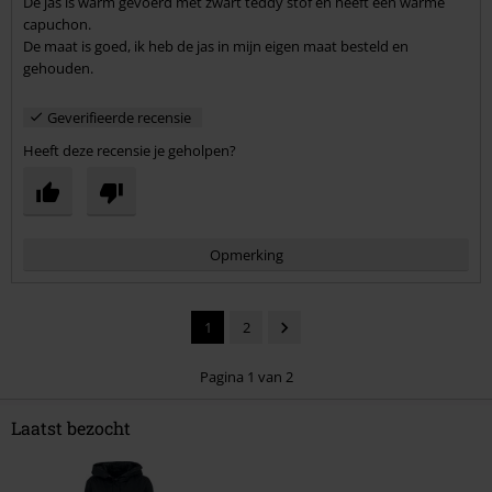
De jas is warm gevoerd met zwart teddy stof en heeft een warme
capuchon.
De maat is goed, ik heb de jas in mijn eigen maat besteld en
gehouden.
Geverifieerde recensie
Heeft deze recensie je geholpen?
Opmerking
1
2
Pagina 1 van 2
Laatst bezocht
Commentaar versturen