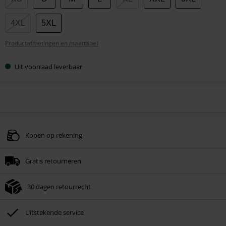
je
maat
4XL
5XL
Productafmetingen en maattabel
Uit voorraad leverbaar
Kopen op rekening
Gratis retourneren
30 dagen retourrecht
Uitstekende service