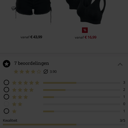
%
€ 43,99
vanaf
€ 16,99
vanaf
7 beoordelingen
3.90
3
2
1
0
1
Kwaliteit
3/5