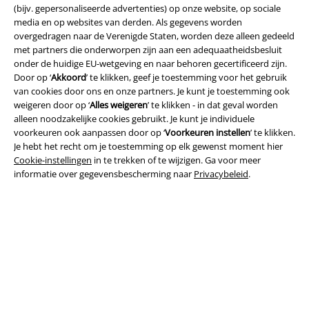
(bijv. gepersonaliseerde advertenties) op onze website, op sociale
media en op websites van derden. Als gegevens worden
overgedragen naar de Verenigde Staten, worden deze alleen gedeeld
met partners die onderworpen zijn aan een adequaatheidsbesluit
onder de huidige EU-wetgeving en naar behoren gecertificeerd zijn.
Door op ‘
Akkoord
’ te klikken, geef je toestemming voor het gebruik
van cookies door ons en onze partners. Je kunt je toestemming ook
Legal
weigeren door op ‘
Alles weigeren
’ te klikken - in dat geval worden
Algemene Voorwaarden
alleen noodzakelijke cookies gebruikt. Je kunt je individuele
voorkeuren ook aanpassen door op ‘
Voorkeuren instellen
’ te klikken.
Je hebt het recht om je toestemming op elk gewenst moment hier
Bedrijfsgegevens
Cookie-instellingen
in te trekken of te wijzigen. Ga voor meer
informatie over gegevensbescherming naar
Privacybeleid
.
Privacyverklaring
Verklaring van conformiteit
Informatie over toegankelijkheid
Cookie-instellingen
Annuleer bestelling