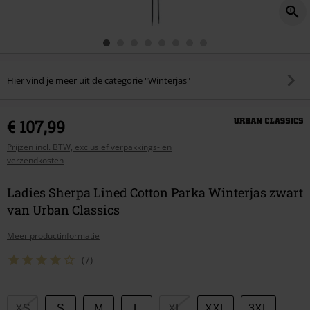
Hier vind je meer uit de categorie "Winterjas"
€ 107,99
Prijzen incl. BTW, exclusief verpakkings- en
verzendkosten
Ladies Sherpa Lined Cotton Parka Winterjas zwart
van Urban Classics
Meer productinformatie
(7)
Kies
XS
S
M
L
XL
XXL
3XL