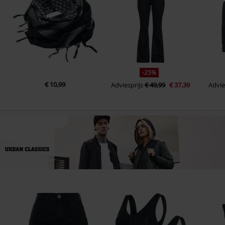
-25%
€ 10,99
Adviesprijs
€ 49,99
€ 37,39
Advie