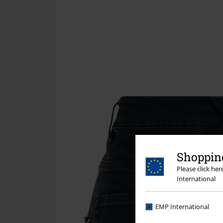
Shopping
Please click he
International
EMP International