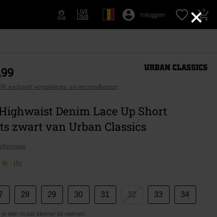
×
0
Inloggen
,99
BTW, exclusief verpakkings- en verzendkosten
 Highwaist Denim Lace Up Short
ts zwart van Urban Classics
nformatie
(5)
7
28
29
30
31
32
33
34
je één maat kleiner te nemen.