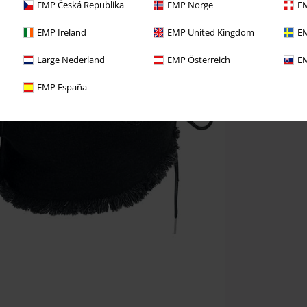
EMP Česká Republika
EMP Norge
EM
EMP Ireland
EMP United Kingdom
EM
Large Nederland
EMP Österreich
EM
EMP España