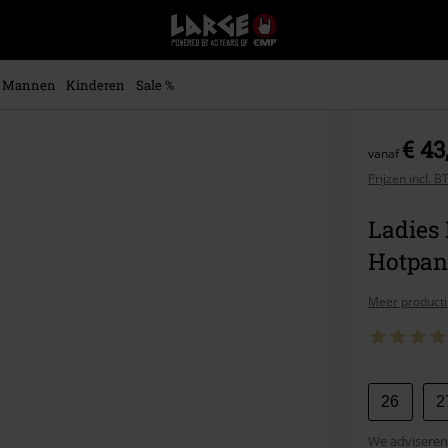
Large
–
Muziek-,
entertainment-,
Mannen
Kinderen
Sale %
en
gaming-
merch
€ 43
vanaf
+
alternatieve
Prijzen incl. 
kleding
Ladies
Hotpan
Meer producti
Kies
26
2
je
We adviseren 