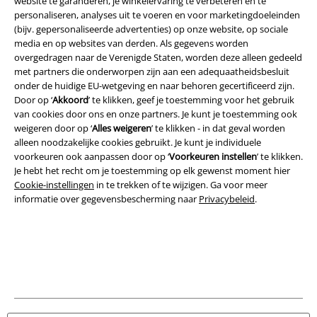
website te garanderen, je winkelervaring te verbeteren en te
personaliseren, analyses uit te voeren en voor marketingdoeleinden
(bijv. gepersonaliseerde advertenties) op onze website, op sociale
media en op websites van derden. Als gegevens worden
Legal
overgedragen naar de Verenigde Staten, worden deze alleen gedeeld
met partners die onderworpen zijn aan een adequaatheidsbesluit
Algemene Voorwaarden
onder de huidige EU-wetgeving en naar behoren gecertificeerd zijn.
Door op ‘
Akkoord
’ te klikken, geef je toestemming voor het gebruik
Bedrijfsgegevens
van cookies door ons en onze partners. Je kunt je toestemming ook
weigeren door op ‘
Alles weigeren
’ te klikken - in dat geval worden
alleen noodzakelijke cookies gebruikt. Je kunt je individuele
Privacyverklaring
voorkeuren ook aanpassen door op ‘
Voorkeuren instellen
’ te klikken.
Je hebt het recht om je toestemming op elk gewenst moment hier
Verklaring van conformiteit
Cookie-instellingen
in te trekken of te wijzigen. Ga voor meer
informatie over gegevensbescherming naar
Privacybeleid
.
Informatie over toegankelijkheid
Cookie-instellingen
Annuleer bestelling
Alle prijzen incl.
wettelijke BTW