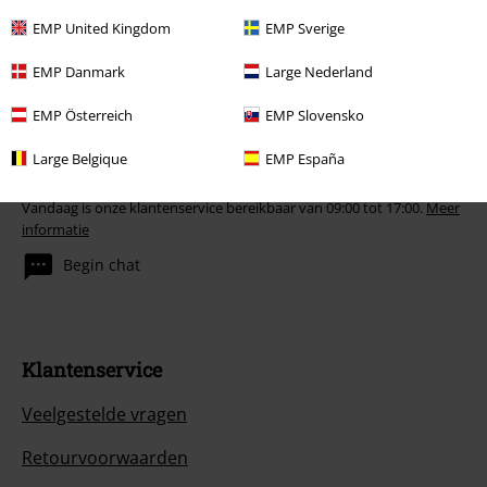
Onkelz en artikelen die bijdragen aan een goed doel.
EMP United Kingdom
EMP Sverige
EMP Danmark
Large Nederland
EMP Österreich
EMP Slovensko
Large Belgique
EMP España
Onze klantenservice staat voor je klaar
Vandaag is onze klantenservice bereikbaar van 09:00 tot 17:00.
Meer
informatie
Begin chat
Klantenservice
Veelgestelde vragen
Retourvoorwaarden