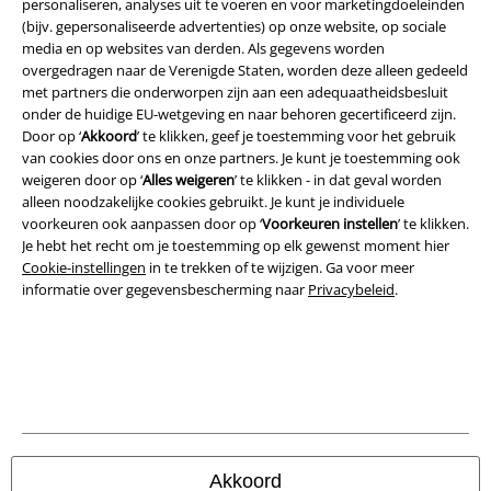
personaliseren, analyses uit te voeren en voor marketingdoeleinden
(bijv. gepersonaliseerde advertenties) op onze website, op sociale
media en op websites van derden. Als gegevens worden
Legal
overgedragen naar de Verenigde Staten, worden deze alleen gedeeld
met partners die onderworpen zijn aan een adequaatheidsbesluit
Algemene Voorwaarden
onder de huidige EU-wetgeving en naar behoren gecertificeerd zijn.
Door op ‘
Akkoord
’ te klikken, geef je toestemming voor het gebruik
Bedrijfsgegevens
van cookies door ons en onze partners. Je kunt je toestemming ook
weigeren door op ‘
Alles weigeren
’ te klikken - in dat geval worden
Privacyverklaring
alleen noodzakelijke cookies gebruikt. Je kunt je individuele
voorkeuren ook aanpassen door op ‘
Voorkeuren instellen
’ te klikken.
Verklaring van conformiteit
Je hebt het recht om je toestemming op elk gewenst moment hier
Cookie-instellingen
in te trekken of te wijzigen. Ga voor meer
informatie over gegevensbescherming naar
Privacybeleid
.
Informatie over toegankelijkheid
Cookie-instellingen
Annuleer bestelling
Alle prijzen incl.
wettelijke BTW
© 1986-2026 Large Popmerchandising BV
Akkoord