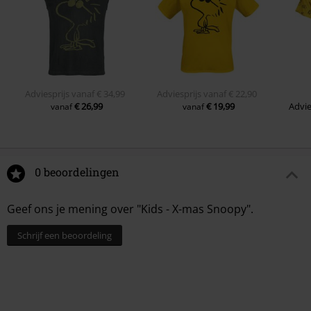
Adviesprijs
vanaf
€ 34,99
Adviesprijs
vanaf
€ 22,90
€ 26,99
€ 19,99
Advie
vanaf
vanaf
0 beoordelingen
Geef ons je mening over "Kids - X-mas Snoopy".
Schrijf een beoordeling