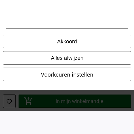
Akkoord
Legal
Alles afwijzen
Algemene Voorwaarden
Voorkeuren instellen
Bedrijfsgegevens
Privacyverklaring
In mijn winkelmandje
Verklaring van conformiteit
Informatie over toegankelijkheid
Cookie-instellingen