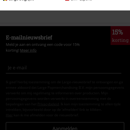
Sale %
Vrouwen
Kleding
Broeken
Leggings
15%
E-mailnieuwsbrief
korting
Meld je aan en ontvang een code voor 15%
korting!
Meer info
Ik geef hierbij toestemming om de Large-nieuwsbrief te ontvangen en ga
ermee akkoord dat Large Popmerchandising B.V. mijn persoonsgegevens
verwerkt om mij regelmatig te informeren over producten. Mijn
persoonsgegevens worden verwerkt in overeenstemming met de
bepalingen van het
Privacybeleid
. Ik kan mijn toestemming te allen tijde
intrekken, bijvoorbeeld door op de ‘afmelden’-link te klikken.
Hier
kan ik me afmelden voor de nieuwsbrief.
Aanmelden