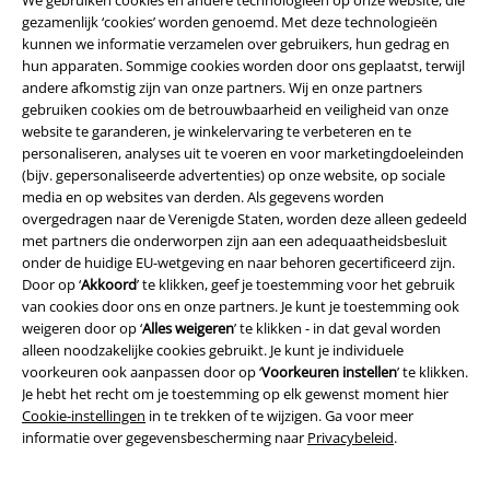
We gebruiken cookies en andere technologieën op onze website, die
large app
gezamenlijk ‘cookies’ worden genoemd. Met deze technologieën
kunnen we informatie verzamelen over gebruikers, hun gedrag en
Download gratis de nieuwe large app en profiteer van alle nieuwe
hun apparaten. Sommige cookies worden door ons geplaatst, terwijl
functies en voordelen!
andere afkomstig zijn van onze partners. Wij en onze partners
gebruiken cookies om de betrouwbaarheid en veiligheid van onze
website te garanderen, je winkelervaring te verbeteren en te
personaliseren, analyses uit te voeren en voor marketingdoeleinden
(bijv. gepersonaliseerde advertenties) op onze website, op sociale
media en op websites van derden. Als gegevens worden
A Warner Music Group Company
overgedragen naar de Verenigde Staten, worden deze alleen gedeeld
met partners die onderworpen zijn aan een adequaatheidsbesluit
onder de huidige EU-wetgeving en naar behoren gecertificeerd zijn.
Door op ‘
Akkoord
’ te klikken, geef je toestemming voor het gebruik
van cookies door ons en onze partners. Je kunt je toestemming ook
weigeren door op ‘
Alles weigeren
’ te klikken - in dat geval worden
alleen noodzakelijke cookies gebruikt. Je kunt je individuele
Beveiliging
voorkeuren ook aanpassen door op ‘
Voorkeuren instellen
’ te klikken.
Je hebt het recht om je toestemming op elk gewenst moment hier
Cookie-instellingen
in te trekken of te wijzigen. Ga voor meer
informatie over gegevensbescherming naar
Privacybeleid
.