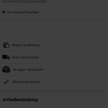
Productafmetingen en maattabel
maat
Uit voorraad leverbaar
Kopen op rekening
Gratis retourneren
30 dagen retourrecht
Uitstekende service
Artikelbeschrijving