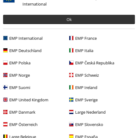
International
Ok
EMP International
EMP France
EMP Deutschland
EMP Italia
%
€ 15,99
EMP Polska
EMP Česká Republika
EMP Norge
EMP Schweiz
Meer categorieën. Meer opties.
EMP Suomi
EMP Ireland
Kleding
Sportswear
EMP United Kingdom
EMP Sverige
Kleding
Broeken
Lange broeken
EMP Danmark
Large Nederland
Kleding
Broeken
Leggings
EMP Österreich
EMP Slovensko
Kleding & accessoires
Onderkant
Broeken
Large Belgique
EMP España