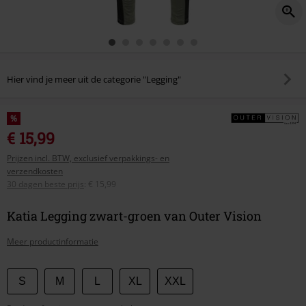
Hier vind je meer uit de categorie "Legging"
%
€ 15,99
Prijzen incl. BTW, exclusief verpakkings- en
verzendkosten
30 dagen beste prijs
:
€ 15,99
Katia Legging zwart-groen van Outer Vision
Meer productinformatie
Kies
S
M
L
XL
XXL
je