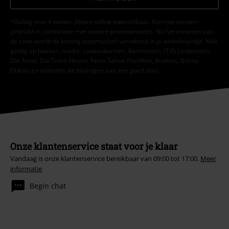
*Geldig voor 4 weken. Alleen online inwisselbaar. Kan niet worden
gebruikt in combinatie met andere promotiecodes. Na het invoeren van
de code wordt de korting automatisch verrekend in je winkelmandje. Niet
geldig op boeken, media, cadeaubonnen, Rammstein, (Till) Lindemann,
Die Ärzte, Die Toten Hosen, Feine Sahne Fischfilet, Broilers, Böhse
Onkelz en artikelen die bijdragen aan een goed doel.
Onze klantenservice staat voor je klaar
Vandaag is onze klantenservice bereikbaar van 09:00 tot 17:00.
Meer
informatie
Begin chat