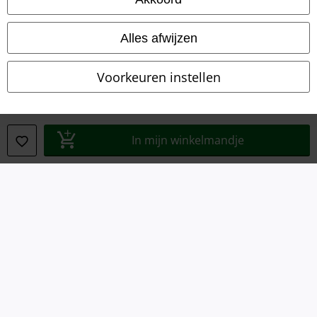
Algemene Voorwaarden
Alles afwijzen
Bedrijfsgegevens
Voorkeuren instellen
Privacyverklaring
Verklaring van conformiteit
In mijn winkelmandje
Informatie over toegankelijkheid
Cookie-instellingen
Annuleer bestelling
Alle prijzen incl.
wettelijke BTW
© 1986-2026 Large Popmerchandising BV