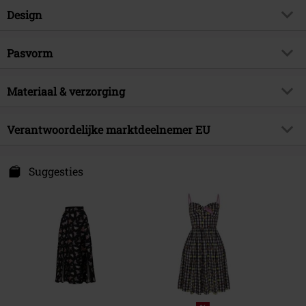
Artikelnr.
561403
Design
Titel
Kai Skirt
Producttype
Midirok
Brand
Pasvorm
Hell Bunny
Patroon
Meerkleurig
Artikelonderwerp
Basics, Huwelijk
Lengte (van de kleding)
Medi
Kleur
Materiaal & verzorging
meerkleurig
Releasedatum
16-04-2024
Sexe
Vrouwen
Buitenmateriaal
100% viscose
Verantwoordelijke marktdeelnemer EU
Popsoda DE GmbH
Hemmerichstr. 1
Suggesties
97688 Bad Kissingen
Germany
info@popsoda.co.uk