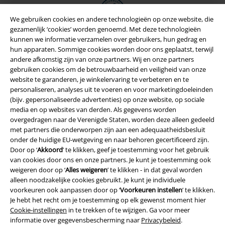
We gebruiken cookies en andere technologieën op onze website, die
gezamenlijk ‘cookies’ worden genoemd. Met deze technologieën
kunnen we informatie verzamelen over gebruikers, hun gedrag en
hun apparaten. Sommige cookies worden door ons geplaatst, terwijl
andere afkomstig zijn van onze partners. Wij en onze partners
gebruiken cookies om de betrouwbaarheid en veiligheid van onze
website te garanderen, je winkelervaring te verbeteren en te
personaliseren, analyses uit te voeren en voor marketingdoeleinden
(bijv. gepersonaliseerde advertenties) op onze website, op sociale
media en op websites van derden. Als gegevens worden
overgedragen naar de Verenigde Staten, worden deze alleen gedeeld
met partners die onderworpen zijn aan een adequaatheidsbesluit
Legal
onder de huidige EU-wetgeving en naar behoren gecertificeerd zijn.
Door op ‘
Akkoord
’ te klikken, geef je toestemming voor het gebruik
Algemene Voorwaarden
van cookies door ons en onze partners. Je kunt je toestemming ook
weigeren door op ‘
Alles weigeren
’ te klikken - in dat geval worden
Bedrijfsgegevens
alleen noodzakelijke cookies gebruikt. Je kunt je individuele
voorkeuren ook aanpassen door op ‘
Voorkeuren instellen
’ te klikken.
Privacyverklaring
Je hebt het recht om je toestemming op elk gewenst moment hier
Cookie-instellingen
in te trekken of te wijzigen. Ga voor meer
Verklaring van conformiteit
informatie over gegevensbescherming naar
Privacybeleid
.