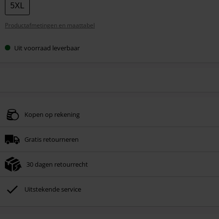
maat
5XL
Productafmetingen en maattabel
Uit voorraad leverbaar
Kopen op rekening
Gratis retourneren
30 dagen retourrecht
Uitstekende service