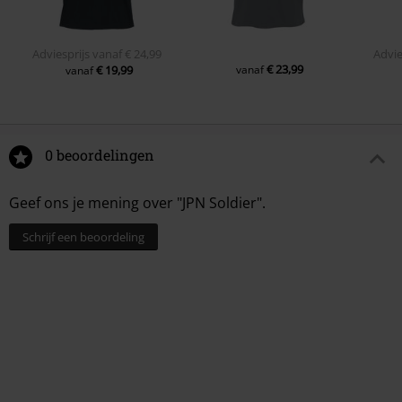
Adviesprijs
vanaf
€ 24,99
Advie
€ 23,99
€ 19,99
vanaf
vanaf
0 beoordelingen
Geef ons je mening over "JPN Soldier".
Schrijf een beoordeling