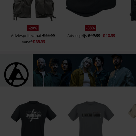
-20%
-38%
Adviesprijs
vanaf
€ 44,99
Adviesprijs
€ 17,99
€ 10,99
€ 35,99
vanaf