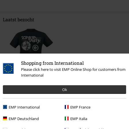
Laatst bezocht
Shopping from International
Please click here to visit EMP Online Shop for customers from
International
%
€ 16,99
vanaf
Ok
EMP International
EMP France
Meer categorieën. Meer opties.
Grote maten
Mannen
T-shirts
EMP Deutschland
EMP Italia
Kleding & accessoires
Bovenkant
T-shirts