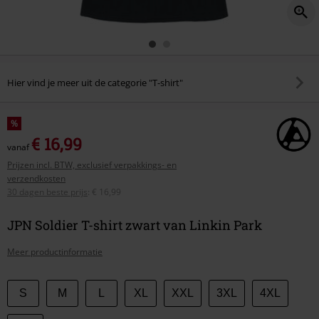
Hier vind je meer uit de categorie "T-shirt"
%
€ 16,99
vanaf
Prijzen incl. BTW, exclusief verpakkings- en
verzendkosten
30 dagen beste prijs
:
€ 16,99
JPN Soldier T-shirt zwart van Linkin Park
Meer productinformatie
Kies
S
M
L
XL
XXL
3XL
4XL
je