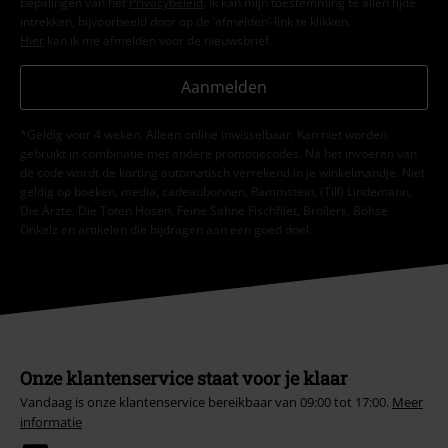
bepalingen van het
Privacybeleid
. Ik kan mijn toestemming te allen tijde
intrekken, bijvoorbeeld door op de ‘afmelden’-link te klikken.
Hier
kan ik me afmelden voor de nieuwsbrief.
Aanmelden
*Geldig voor 4 weken. Alleen online inwisselbaar. Kan niet worden
gebruikt in combinatie met andere promotiecodes. Na het invoeren van
de code wordt de korting automatisch verrekend in je winkelmandje. Niet
geldig op boeken, media, cadeaubonnen, Rammstein, (Till) Lindemann,
Die Ärzte, Die Toten Hosen, Feine Sahne Fischfilet, Broilers, Böhse
Onkelz en artikelen die bijdragen aan een goed doel.
Onze klantenservice staat voor je klaar
Vandaag is onze klantenservice bereikbaar van 09:00 tot 17:00.
Meer
informatie