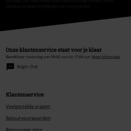
Die Ärzte, Die Toten Hosen, Feine Sahne Fischfilet, Broilers, Böhse
Onkelz en artikelen die bijdragen aan een goed doel.
Onze klantenservice staat voor je klaar
Bereikbaar: maandag van 09:00 uur tot 17:00 uur.
Meer informatie
Begin chat
Klantenservice
Veelgestelde vragen
Retourvoorwaarden
Retourneer item