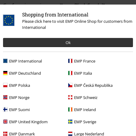
Geef ons je mening over "Jesy - Black Sendal".
Shopping from International
Schrijf een beoordeling
Please click here to visit EMP Online Shop for customers from
International
Ok
EMP International
EMP France
EMP Deutschland
EMP Italia
EMP Polska
EMP Česká Republika
Laatst bezocht
EMP Norge
EMP Schweiz
EMP Suomi
EMP Ireland
EMP United Kingdom
EMP Sverige
EMP Danmark
Large Nederland