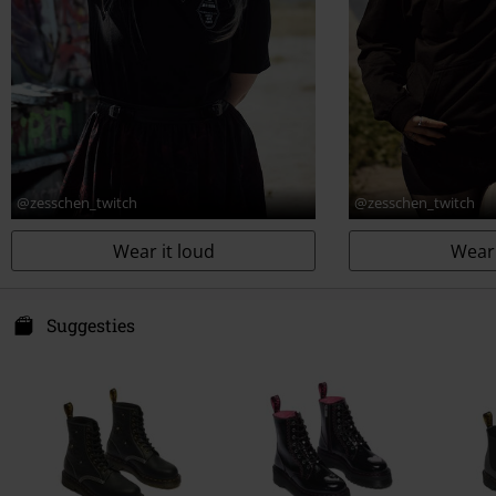
@zesschen_twitch
@zesschen_twitch
Wear it loud
Wear 
Suggesties