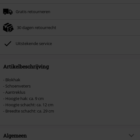
Minimale bestelwaarde € 49.99.
Gratis retourneren
Zodra je de code hebt ingevoerd, wordt de korting automatisch verrekend in
je winkelmandje.
30 dagen retourrecht
Kan niet gecombineerd worden met andere kortingscodes. Boeken, media,
tickets, Rammstein, (Till) Lindemann, Böhse Onkelz, Broilers, Die Ärzte, Die
Toten Hosen, Metality, cadeaubonnen en artikelen met een inbegrepen
Uitstekende service
donatie zijn uitgesloten van de korting.
Artikelbeschrijving
- Blokhak
- Schoenveters
- Aantreklus
- Hoogte hak: ca. 9 cm
- Hoogte schacht: ca. 12 cm
- Breedte schacht: ca. 29 cm
Algemeen