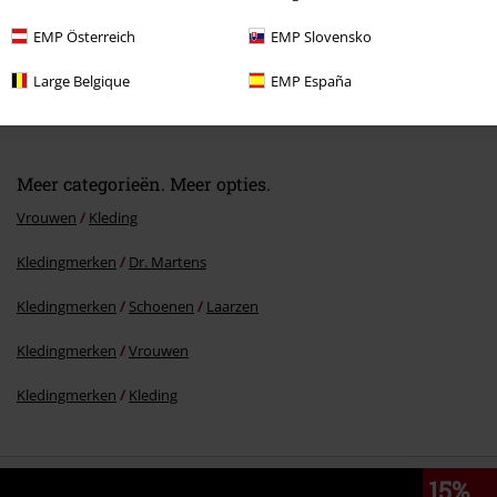
EMP Österreich
EMP Slovensko
%
Large Belgique
EMP España
€ 194,99
Meer categorieën. Meer opties.
Vrouwen
Kleding
Kledingmerken
Dr. Martens
Kledingmerken
Schoenen
Laarzen
Kledingmerken
Vrouwen
Kledingmerken
Kleding
15%