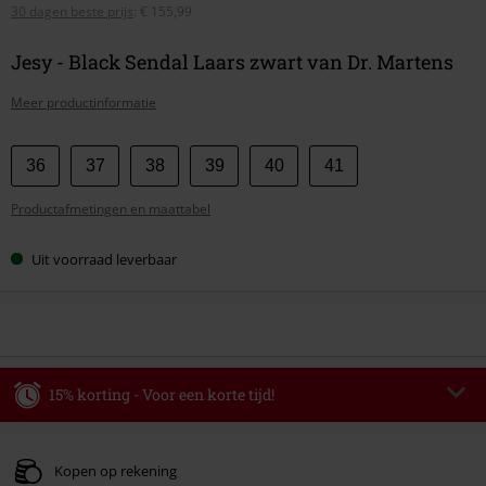
30 dagen beste prijs
:
€ 155,99
Jesy - Black Sendal Laars zwart van Dr. Martens
Meer productinformatie
Kies
36
37
38
39
40
41
je
Productafmetingen en maattabel
maat
Uit voorraad leverbaar
15% korting - Voor een korte tijd!
Code
WEEKEND
Kopieer de code
Geldig t/m 09-08-2026
Kopen op rekening