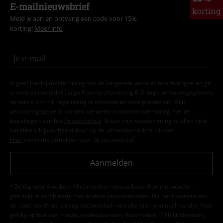
E-mailnieuwsbrief
korting
Meld je aan en ontvang een code voor 15%
korting!
Meer info
Ik geef hierbij toestemming om de Large-nieuwsbrief te ontvangen en ga
ermee akkoord dat Large Popmerchandising B.V. mijn persoonsgegevens
verwerkt om mij regelmatig te informeren over producten. Mijn
persoonsgegevens worden verwerkt in overeenstemming met de
bepalingen van het
Privacybeleid
. Ik kan mijn toestemming te allen tijde
intrekken, bijvoorbeeld door op de ‘afmelden’-link te klikken.
Hier
kan ik me afmelden voor de nieuwsbrief.
Aanmelden
*Geldig voor 4 weken. Alleen online inwisselbaar. Kan niet worden
gebruikt in combinatie met andere promotiecodes. Na het invoeren van
de code wordt de korting automatisch verrekend in je winkelmandje. Niet
geldig op boeken, media, cadeaubonnen, Rammstein, (Till) Lindemann,