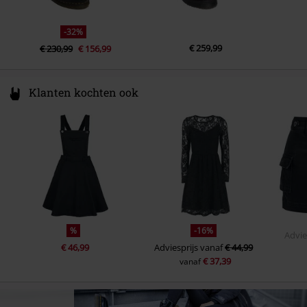
-32%
€ 259,99
€ 230,99
€ 156,99
Klanten kochten ook
%
-16%
Advie
€ 46,99
Adviesprijs
vanaf
€ 44,99
€ 37,39
vanaf