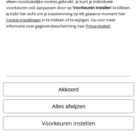
alleen noodzakelijke cookies gebruikt. Je kunt je individuele
voorkeuren ook aanpassen door op ‘
Voorkeuren instellen
’ te klikken.
Legal
Je hebt het recht om je toestemming op elk gewenst moment hier
Cookie-instellingen
in te trekken of te wijzigen. Ga voor meer
Algemene Voorwaarden
informatie over gegevensbescherming naar
Privacybeleid
.
Bedrijfsgegevens
Privacyverklaring
Verklaring van conformiteit
Informatie over toegankelijkheid
Akkoord
Cookie-instellingen
Annuleer bestelling
Alles afwijzen
Alle prijzen incl.
wettelijke BTW
Voorkeuren instellen
© 1986-2026 Large Popmerchandising BV