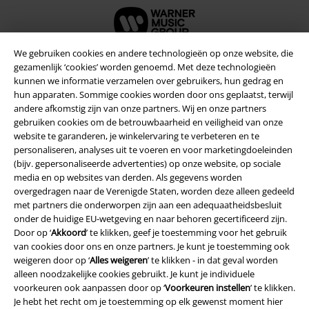
We gebruiken cookies en andere technologieën op onze website, die
gezamenlijk ‘cookies’ worden genoemd. Met deze technologieën
kunnen we informatie verzamelen over gebruikers, hun gedrag en
Beveiliging
hun apparaten. Sommige cookies worden door ons geplaatst, terwijl
andere afkomstig zijn van onze partners. Wij en onze partners
gebruiken cookies om de betrouwbaarheid en veiligheid van onze
website te garanderen, je winkelervaring te verbeteren en te
personaliseren, analyses uit te voeren en voor marketingdoeleinden
(bijv. gepersonaliseerde advertenties) op onze website, op sociale
media en op websites van derden. Als gegevens worden
overgedragen naar de Verenigde Staten, worden deze alleen gedeeld
met partners die onderworpen zijn aan een adequaatheidsbesluit
onder de huidige EU-wetgeving en naar behoren gecertificeerd zijn.
Door op ‘
Akkoord
’ te klikken, geef je toestemming voor het gebruik
van cookies door ons en onze partners. Je kunt je toestemming ook
weigeren door op ‘
Alles weigeren
’ te klikken - in dat geval worden
alleen noodzakelijke cookies gebruikt. Je kunt je individuele
Legal
voorkeuren ook aanpassen door op ‘
Voorkeuren instellen
’ te klikken.
Je hebt het recht om je toestemming op elk gewenst moment hier