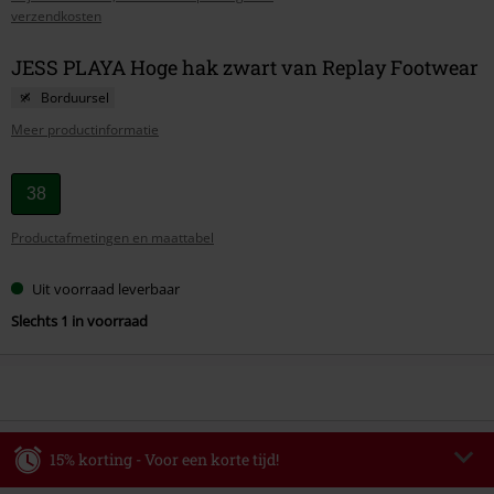
verzendkosten
JESS PLAYA Hoge hak zwart van Replay Footwear
Borduursel
Meer productinformatie
Kies
38
je
Productafmetingen en maattabel
maat
Uit voorraad leverbaar
Slechts 1 in voorraad
15% korting - Voor een korte tijd!