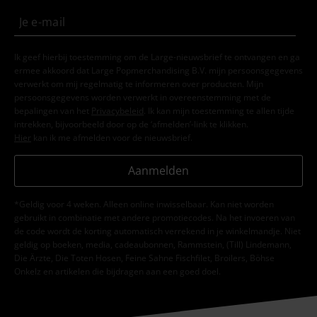
Ik geef hierbij toestemming om de Large-nieuwsbrief te ontvangen en ga
ermee akkoord dat Large Popmerchandising B.V. mijn persoonsgegevens
verwerkt om mij regelmatig te informeren over producten. Mijn
persoonsgegevens worden verwerkt in overeenstemming met de
bepalingen van het
Privacybeleid
. Ik kan mijn toestemming te allen tijde
intrekken, bijvoorbeeld door op de ‘afmelden’-link te klikken.
Hier
kan ik me afmelden voor de nieuwsbrief.
Aanmelden
*Geldig voor 4 weken. Alleen online inwisselbaar. Kan niet worden
gebruikt in combinatie met andere promotiecodes. Na het invoeren van
de code wordt de korting automatisch verrekend in je winkelmandje. Niet
geldig op boeken, media, cadeaubonnen, Rammstein, (Till) Lindemann,
Die Ärzte, Die Toten Hosen, Feine Sahne Fischfilet, Broilers, Böhse
Onkelz en artikelen die bijdragen aan een goed doel.