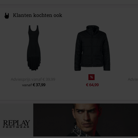
Klanten kochten ook
%
Adviesprijs
vanaf
€ 39,99
Advie
€ 37,99
€ 64,99
vanaf