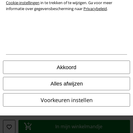
Algemene Voorwaarden
Cookie-instellingen
in te trekken of te wijzigen. Ga voor meer
informatie over gegevensbescherming naar
Privacybeleid
.
Bedrijfsgegevens
Privacyverklaring
Verklaring van conformiteit
Informatie over toegankelijkheid
Akkoord
Cookie-instellingen
Annuleer bestelling
Alles afwijzen
Alle prijzen incl.
wettelijke BTW
Voorkeuren instellen
© 1986-2026 Large Popmerchandising BV
In mijn winkelmandje