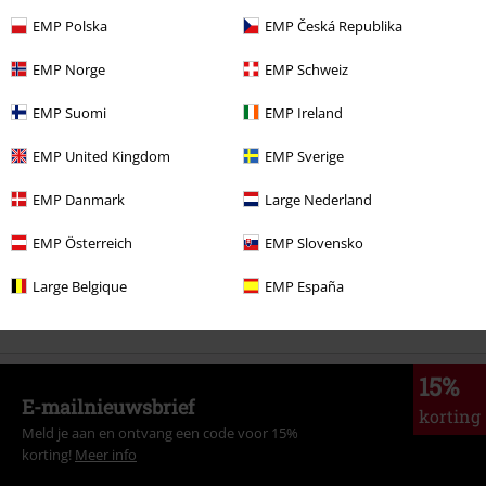
EMP Polska
EMP Česká Republika
EMP Norge
EMP Schweiz
Meer categorieën. Meer opties.
EMP Suomi
EMP Ireland
Stijlen
Zwarte kleding
Zwarte schoenen
EMP United Kingdom
EMP Sverige
Stijlen
Streetwear
Kleding
EMP Danmark
Large Nederland
Kledingmerken
Replay Footwear
EMP Österreich
EMP Slovensko
Stijlen
Streetwear
Streetwear vrouwen
Large Belgique
EMP España
Kledingmerken
Schoenen
15%
E-mailnieuwsbrief
korting
Meld je aan en ontvang een code voor 15%
korting!
Meer info