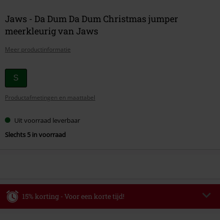
Jaws - Da Dum Da Dum Christmas jumper
meerkleurig van Jaws
Meer productinformatie
Kies
S
je
Productafmetingen en maattabel
maat
Uit voorraad leverbaar
Slechts 5 in voorraad
15% korting - Voor een korte tijd!
Code
WEEKEND
Kopieer de code