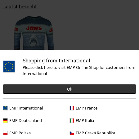
Laatst bezocht
Shopping from International
Please click here to visit EMP Online Shop for customers from
%
International
€ 32,99
Ok
Meer categorieën. Meer opties.
EMP International
EMP France
Nieuw
Kleding
Truien
EMP Deutschland
EMP Italia
Mannen
Kleding
Truien & Vesten
Truien
EMP Polska
EMP Česká Republika
Mannen
Kleding
Truien & Vesten
Gebreide truien