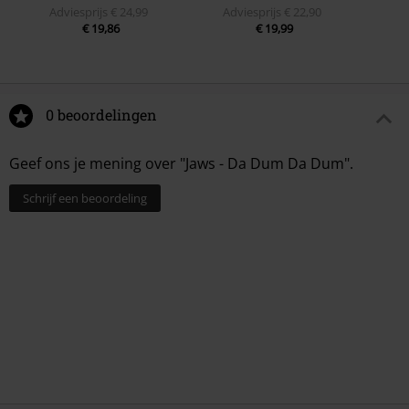
Adviesprijs
€ 24,99
Adviesprijs
€ 22,90
€ 19,86
€ 19,99
0 beoordelingen
Geef ons je mening over "Jaws - Da Dum Da Dum".
Schrijf een beoordeling