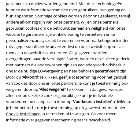
gezamenlijk ‘cookies’ worden genoemd. Met deze technologieën
kunnen we informatie verzamelen over gebruikers, hun gedrag en
hun apparaten. Sommige cookies worden door ons geplaatst, terwijl
andere afkomstig zijn van onze partners. Wij en onze partners
gebruiken cookies om de betrouwbaarheid en veiligheid van onze
website te garanderen, je winkelervaring te verbeteren en te
personaliseren, analyses uit te voeren en voor marketingdoeleinden
(bijv. gepersonaliseerde advertenties) op onze website, op sociale
media en op websites van derden. Als gegevens worden
overgedragen naar de Verenigde Staten, worden deze alleen gedeeld
met partners die onderworpen zijn aan een adequaatheidsbesluit
Legal
onder de huidige EU-wetgeving en naar behoren gecertificeerd zijn.
Algemene Voorwaarden
Door op ‘
Akkoord
’ te klikken, geef je toestemming voor het gebruik
van cookies door ons en onze partners. Je kunt je toestemming ook
weigeren door op ‘
Alles weigeren
’ te klikken - in dat geval worden
Bedrijfsgegevens
alleen noodzakelijke cookies gebruikt. Je kunt je individuele
voorkeuren ook aanpassen door op ‘
Voorkeuren instellen
’ te klikken.
Privacyverklaring
Je hebt het recht om je toestemming op elk gewenst moment hier
Cookie-instellingen
in te trekken of te wijzigen. Ga voor meer
Verklaring van conformiteit
informatie over gegevensbescherming naar
Privacybeleid
.
Informatie over toegankelijkheid