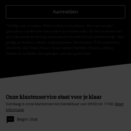
Aanmelden
*Geldig voor 4 weken. Alleen online inwisselbaar. Kan niet worden
gebruikt in combinatie met andere promotiecodes. Na het invoeren van
de code wordt de korting automatisch verrekend in je winkelmandje. Niet
geldig op boeken, media, cadeaubonnen, Rammstein, (Till) Lindemann,
Die Ärzte, Die Toten Hosen, Feine Sahne Fischfilet, Broilers, Böhse
Onkelz en artikelen die bijdragen aan een goed doel.
Onze klantenservice staat voor je klaar
Vandaag is onze klantenservice bereikbaar van 09:00 tot 17:00.
Meer
informatie
Begin chat