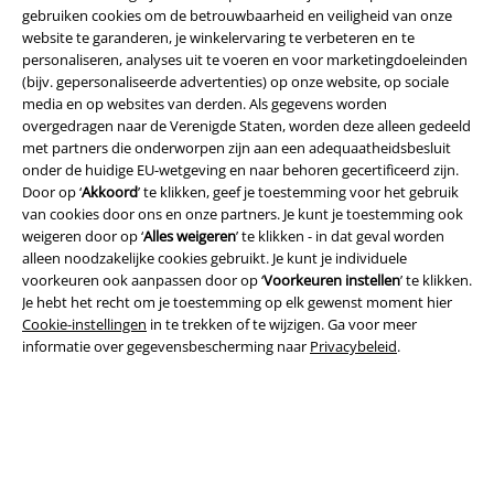
gebruiken cookies om de betrouwbaarheid en veiligheid van onze
website te garanderen, je winkelervaring te verbeteren en te
personaliseren, analyses uit te voeren en voor marketingdoeleinden
(bijv. gepersonaliseerde advertenties) op onze website, op sociale
media en op websites van derden. Als gegevens worden
overgedragen naar de Verenigde Staten, worden deze alleen gedeeld
Legal
met partners die onderworpen zijn aan een adequaatheidsbesluit
onder de huidige EU-wetgeving en naar behoren gecertificeerd zijn.
Algemene Voorwaarden
Door op ‘
Akkoord
’ te klikken, geef je toestemming voor het gebruik
van cookies door ons en onze partners. Je kunt je toestemming ook
weigeren door op ‘
Alles weigeren
’ te klikken - in dat geval worden
Bedrijfsgegevens
alleen noodzakelijke cookies gebruikt. Je kunt je individuele
voorkeuren ook aanpassen door op ‘
Voorkeuren instellen
’ te klikken.
Privacyverklaring
Je hebt het recht om je toestemming op elk gewenst moment hier
Cookie-instellingen
in te trekken of te wijzigen. Ga voor meer
Verklaring van conformiteit
informatie over gegevensbescherming naar
Privacybeleid
.
Informatie over toegankelijkheid
Cookie-instellingen
Annuleer bestelling