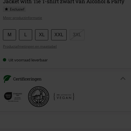
Jacket with Tie T-shirt zwart van Alcohol & Party
Exclusief
Meer productinformatie
Kies
M
L
XL
XXL
3XL
je
Productafmetingen en maattabel
maat
Uit voorraad leverbaar
Certificeringen