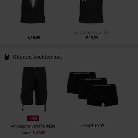
Gewicht/ Gramsgewicht - T-shirts
Basic T-Shirt (ca. 145 g/m²) -
Kleur
zwart
Lightweight
Adviesprijs
€ 24,99
€ 19,99
€ 19,99
Klanten kochten ook
-15%
€ 19,99
Adviesprijs
vanaf
€ 44,99
vanaf
€ 37,99
vanaf