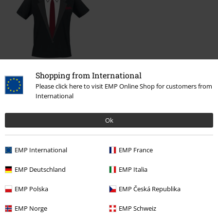
Shopping from International
€ 19,99
Please click here to visit EMP Online Shop for customers from
International
Meer categorieën. Meer opties.
Ok
Sale %
Wonen
EMP International
EMP France
Mannen
Kleding
T-shirts en tops
T-shirts
EMP Deutschland
EMP Italia
Nieuw
Kleding
T-shirts en tops
T-shirts
EMP Polska
EMP Česká Republika
Mannen
Exclusief
EMP Norge
EMP Schweiz
Nieuw
Wonen & vrije tijd
Funmerch