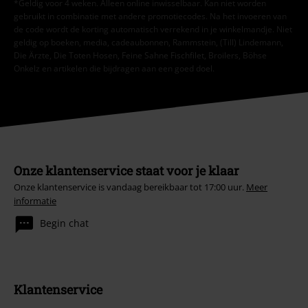
*Geldig voor 4 weken. Alleen online inwisselbaar. Kan niet worden
gebruikt in combinatie met andere promotiecodes. Na het invoeren van
de code wordt de korting automatisch verrekend in je winkelmandje. Niet
geldig op boeken, media, cadeaubonnen, Rammstein, (Till) Lindemann,
Die Ärzte, Die Toten Hosen, Feine Sahne Fischfilet, Broilers, Böhse
Onkelz en artikelen die bijdragen aan een goed doel.
Onze klantenservice staat voor je klaar
Onze klantenservice is vandaag bereikbaar tot 17:00 uur.
Meer
informatie
Begin chat
Klantenservice