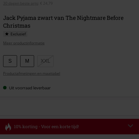
30 dagen beste prijs
:
€ 24,79
Jack Pyjama zwart van The Nightmare Before
Christmas
Exclusief
Meer productinformatie
Kies
S
M
XXL
je
Productafmetingen en maattabel
maat
Uit voorraad leverbaar
10% korting - Voor een korte tijd!
Code
FLASH
Kopieer de code