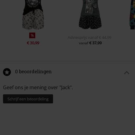
%
Adviesprijs
vanaf
€ 44,99
€ 30,99
€ 37,99
vanaf
0 beoordelingen
Geef ons je mening over "Jack".
Schrijf een beoordeling