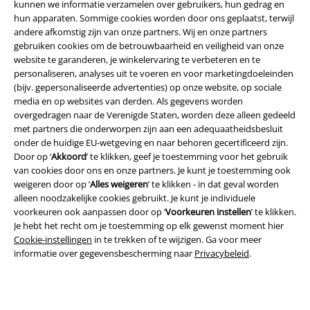
kunnen we informatie verzamelen over gebruikers, hun gedrag en
hun apparaten. Sommige cookies worden door ons geplaatst, terwijl
Beveiliging
andere afkomstig zijn van onze partners. Wij en onze partners
gebruiken cookies om de betrouwbaarheid en veiligheid van onze
website te garanderen, je winkelervaring te verbeteren en te
personaliseren, analyses uit te voeren en voor marketingdoeleinden
(bijv. gepersonaliseerde advertenties) op onze website, op sociale
media en op websites van derden. Als gegevens worden
overgedragen naar de Verenigde Staten, worden deze alleen gedeeld
met partners die onderworpen zijn aan een adequaatheidsbesluit
onder de huidige EU-wetgeving en naar behoren gecertificeerd zijn.
Door op ‘
Akkoord
’ te klikken, geef je toestemming voor het gebruik
van cookies door ons en onze partners. Je kunt je toestemming ook
weigeren door op ‘
Alles weigeren
’ te klikken - in dat geval worden
alleen noodzakelijke cookies gebruikt. Je kunt je individuele
voorkeuren ook aanpassen door op ‘
Voorkeuren instellen
’ te klikken.
Je hebt het recht om je toestemming op elk gewenst moment hier
Legal
Cookie-instellingen
in te trekken of te wijzigen. Ga voor meer
Algemene Voorwaarden
informatie over gegevensbescherming naar
Privacybeleid
.
Bedrijfsgegevens