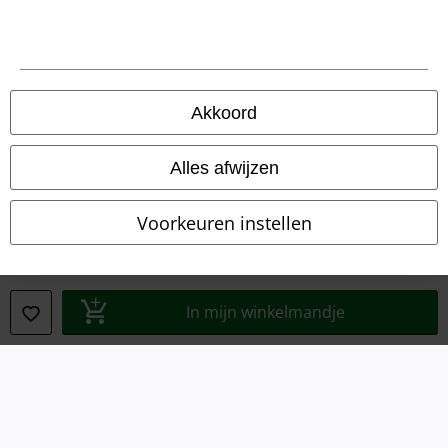
Privacyverklaring
Verklaring van conformiteit
Informatie over toegankelijkheid
Akkoord
Cookie-instellingen
Alles afwijzen
Annuleer bestelling
Voorkeuren instellen
Alle prijzen incl.
wettelijke BTW
© 1986-2026 Large Popmerchandising BV
In mijn winkelmandje
Onze online shops
EMP International
EMP France