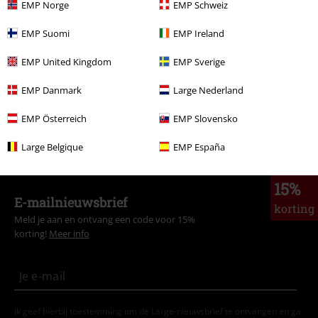
EMP Norge
EMP Schweiz
Stijlen
Zwarte kleding
EMP Suomi
EMP Ireland
Kleding & accessoires
One-Pieces
Pyjamas
EMP United Kingdom
EMP Sverige
Kleding & accessoires
One-Pieces
Ondergoed
EMP Danmark
Large Nederland
Kleding & accessoires
Bovenkant
EMP Österreich
EMP Slovensko
Stijlen
Horror
Large Belgique
EMP España
15%
E-mailnieuwsbrief
korting
Meld je aan en ontvang een code voor 15%
korting!
Meer info
Ik geef hierbij toestemming om de Large-nieuwsbrief te ontvangen en ga