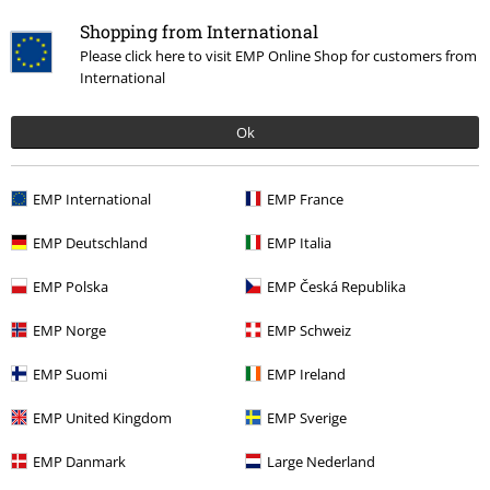
Prima jas
Shopping from International
Mooie ja. Steekt goed in elkaar. De mouwen zijn wel iets dikker en
wijdere dan verwacht, en de zakken zijn prima met stevige ritsen .
Please click here to visit EMP Online Shop for customers from
Verder een prachtige jas.
International
Ok
Kwaliteit
5
EMP International
EMP France
Ontwerp
4
Pasvorm
EMP Deutschland
EMP Italia
5
Breedte
EMP Polska
EMP Česká Republika
Te nauw
Perfect
Te wijd
EMP Norge
EMP Schweiz
Lengte
Te kort
Perfect
Te lang
EMP Suomi
EMP Ireland
Geverifieerde recensie
EMP United Kingdom
EMP Sverige
Heeft deze recensie je geholpen?
EMP Danmark
Large Nederland