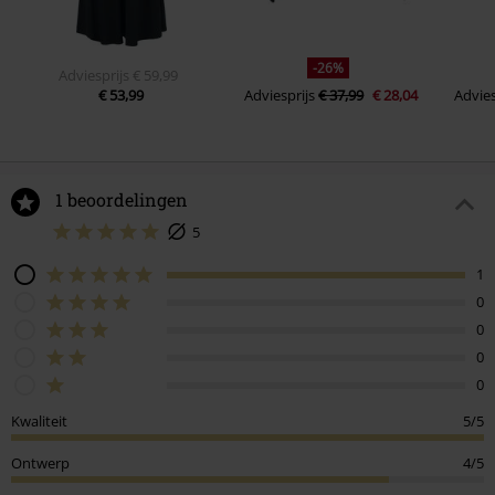
-26%
Adviesprijs
€ 59,99
€ 53,99
Adviesprijs
€ 37,99
€ 28,04
Advies
1 beoordelingen
5
1
0
0
0
0
Kwaliteit
5/5
Ontwerp
4/5