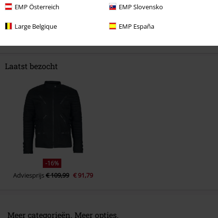
EMP Österreich
EMP Slovensko
Opmerking
Large Belgique
EMP España
Laatst bezocht
Commentaar versturen
-16%
Adviesprijs
€ 109,99
€ 91,79
Meer categorieën. Meer opties.