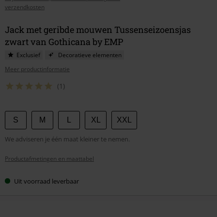
verzendkosten
Jack met geribde mouwen Tussenseizoensjas
zwart van Gothicana by EMP
Exclusief
Decoratieve elementen
Meer productinformatie
(1)
Kies
S
M
L
XL
XXL
je
We adviseren je één maat kleiner te nemen.
maat
Productafmetingen en maattabel
Uit voorraad leverbaar