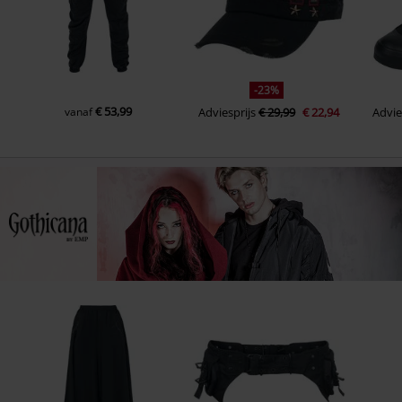
-23%
€ 53,99
vanaf
Adviesprijs
€ 29,99
€ 22,94
Advie