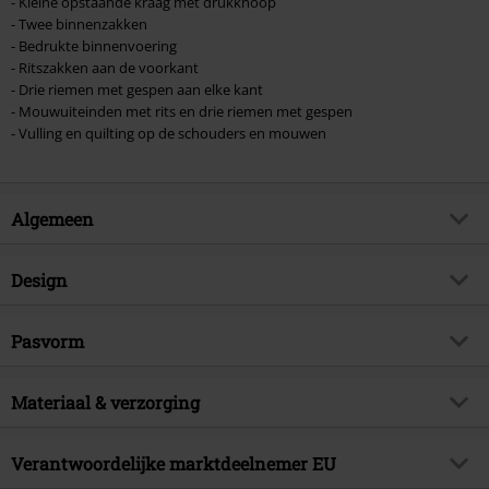
- Kleine opstaande kraag met drukknoop
- Twee binnenzakken
- Bedrukte binnenvoering
- Ritszakken aan de voorkant
- Drie riemen met gespen aan elke kant
- Mouwuiteinden met rits en drie riemen met gespen
- Vulling en quilting op de schouders en mouwen
Algemeen
Artikelnr.
564930
Design
Titel
Jack met geribde mouwen
Producttype
Tussenseizoensjas
Brand
Pasvorm
Gothicana by EMP
Patroon
effen
Exclusief
Ja
Lengte (van de kleding)
Normaal
Bedrukt
Materiaal & verzorging
nee
Artikelonderwerp
Basics, Gothic, Rock wear, Street
wear
Details
Labelknoop
Buitenmateriaal
100% katoen
Verantwoordelijke marktdeelnemer EU
Handtekening
nee
Halslijn
Ronde hals