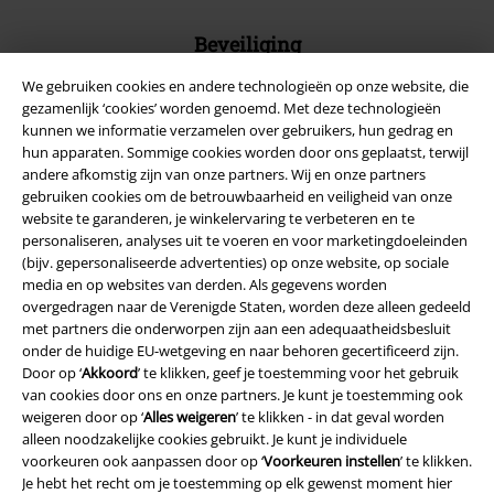
Beveiliging
We gebruiken cookies en andere technologieën op onze website, die
gezamenlijk ‘cookies’ worden genoemd. Met deze technologieën
kunnen we informatie verzamelen over gebruikers, hun gedrag en
hun apparaten. Sommige cookies worden door ons geplaatst, terwijl
andere afkomstig zijn van onze partners. Wij en onze partners
gebruiken cookies om de betrouwbaarheid en veiligheid van onze
website te garanderen, je winkelervaring te verbeteren en te
personaliseren, analyses uit te voeren en voor marketingdoeleinden
(bijv. gepersonaliseerde advertenties) op onze website, op sociale
media en op websites van derden. Als gegevens worden
overgedragen naar de Verenigde Staten, worden deze alleen gedeeld
met partners die onderworpen zijn aan een adequaatheidsbesluit
onder de huidige EU-wetgeving en naar behoren gecertificeerd zijn.
Legal
Door op ‘
Akkoord
’ te klikken, geef je toestemming voor het gebruik
van cookies door ons en onze partners. Je kunt je toestemming ook
Algemene Voorwaarden
weigeren door op ‘
Alles weigeren
’ te klikken - in dat geval worden
alleen noodzakelijke cookies gebruikt. Je kunt je individuele
Bedrijfsgegevens
voorkeuren ook aanpassen door op ‘
Voorkeuren instellen
’ te klikken.
Je hebt het recht om je toestemming op elk gewenst moment hier