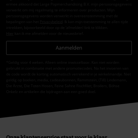
ermee akkoord dat Large Popmerchandising B.V. mijn persoonsgegevens
verwerkt om mij regelmatig te informeren over producten. Mijn
persoonsgegevens worden verwerkt in overeenstemming met de
bepalingen van het
Privacybeleid
. Ik kan mijn toestemming te allen tijde
intrekken, bijvoorbeeld door op de ‘afmelden’-link te klikken.
Hier
kan ik me afmelden voor de nieuwsbrief.
Aanmelden
*Geldig voor 4 weken. Alleen online inwisselbaar. Kan niet worden
gebruikt in combinatie met andere promotiecodes. Na het invoeren van
de code wordt de korting automatisch verrekend in je winkelmandje. Niet
geldig op boeken, media, cadeaubonnen, Rammstein, (Till) Lindemann,
Die Ärzte, Die Toten Hosen, Feine Sahne Fischfilet, Broilers, Böhse
Onkelz en artikelen die bijdragen aan een goed doel.
Onze klantenservice staat voor je klaar