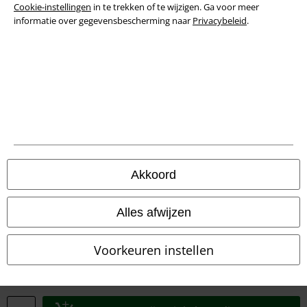
Privacyverklaring
Cookie-instellingen
in te trekken of te wijzigen. Ga voor meer
informatie over gegevensbescherming naar
Privacybeleid
.
Verklaring van conformiteit
Informatie over toegankelijkheid
Cookie-instellingen
Annuleer bestelling
Alle prijzen incl.
wettelijke BTW
Akkoord
© 1986-2026 Large Popmerchandising BV
Alles afwijzen
Voorkeuren instellen
Onze online shops
EMP International
EMP France