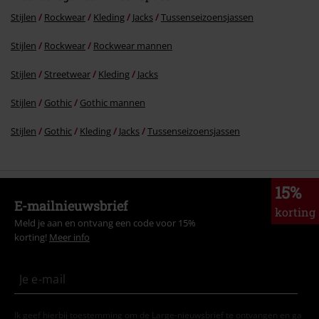
Stijlen
Rockwear
Kleding
Jacks
Tussenseizoensjassen
Stijlen
Rockwear
Rockwear mannen
Stijlen
Streetwear
Kleding
Jacks
Stijlen
Gothic
Gothic mannen
Stijlen
Gothic
Kleding
Jacks
Tussenseizoensjassen
15%
E-mailnieuwsbrief
korting
Meld je aan en ontvang een code voor 15%
korting!
Meer info
Ik geef hierbij toestemming om de Large-nieuwsbrief te ontvangen en ga