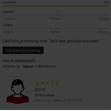
Pasvorm
5/5
Breedte
Te nauw
Perfect
Te wijd
Lengte
Te kort
Perfect
Te lang
Geef ons je mening over "Jack met geribde mouwen".
Schrijf een beoordeling
How do reviews work?
Sorteren op
Datum
Behulpzaam
B.D B.
39 Recensies
Gepost op: vrijdag, 25 april 2025