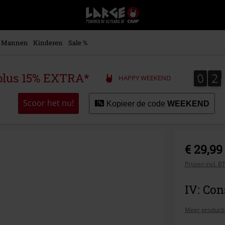
Large
–
Muziek-,
entertainment-,
Mannen
Kinderen
Sale %
en
gaming-
merch
0
2
0
2
plus 15% EXTRA*
HAPPY WEEKEND
+
alternatieve
kleding
Scoor het nu!
Kopieer de code
WEEKEND
€ 29,99
Prijzen incl. 
IV: Con
Meer producti