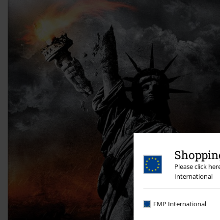
Shopping
Please click he
International
EMP International