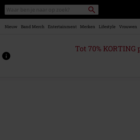
Overslaan
Packstation
Zoek
naar
zoeken
in
hoofdinhoud
catalogus
Nieuw
Band Merch
Entertainment
Merken
Lifestyle
Vrouwen
Tot 70% KORTING 
https://www.large.be/p/iv%3A-
constitution-
of-
treason/564426St.html