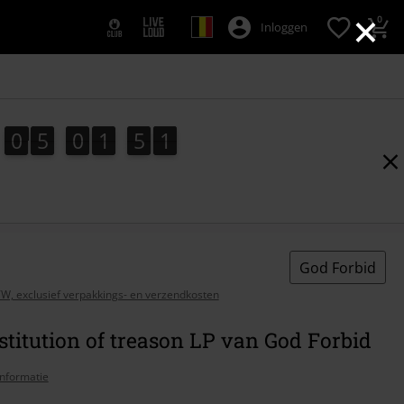
×
0
Inloggen
0
5
0
1
5
0
0
5
0
1
4
5
9
4
1
0
9
God Forbid
BTW, exclusief verpakkings- en verzendkosten
stitution of treason LP van God Forbid
nformatie