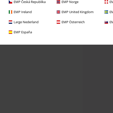
EMP Česká Republika
EMP Norge
EM
EMP Ireland
EMP United Kingdom
EM
Large Nederland
EMP Österreich
EM
EMP España