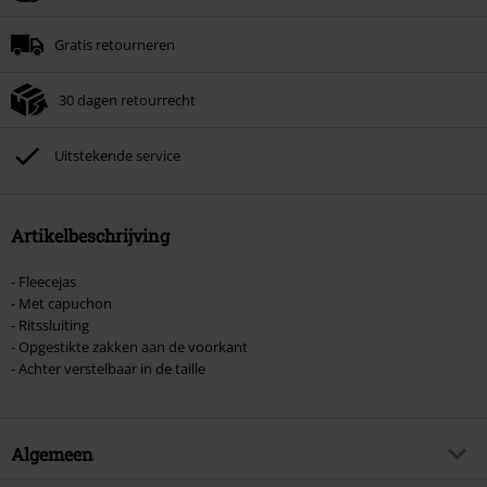
Minimale bestelwaarde € 49.99.
Gratis retourneren
Zodra je de code hebt ingevoerd, wordt de korting automatisch verrekend in
je winkelmandje.
30 dagen retourrecht
Kan niet gecombineerd worden met andere kortingscodes. Boeken, media,
tickets, Rammstein, (Till) Lindemann, Böhse Onkelz, Broilers, Die Ärzte, Die
Toten Hosen, Metality, cadeaubonnen en artikelen met een inbegrepen
Uitstekende service
donatie zijn uitgesloten van de korting.
Artikelbeschrijving
- Fleecejas
- Met capuchon
- Ritssluiting
- Opgestikte zakken aan de voorkant
- Achter verstelbaar in de taille
Algemeen