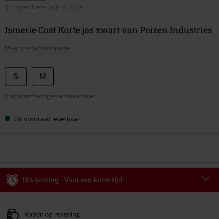
30 dagen beste prijs
:
€ 48,99
Ismerie Coat Korte jas zwart van Poizen Industries
Meer productinformatie
Kies
S
M
je
Productafmetingen en maattabel
maat
Uit voorraad leverbaar
15% korting - Voor een korte tijd!
Code
WEEKEND
Kopieer de code
Geldig t/m 09-08-2026
Kopen op rekening