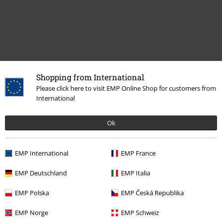
Shopping from International
Please click here to visit EMP Online Shop for customers from
International
Meer categorieën. Meer opties.
Ok
Stijlen
Zwarte kleding
Zwarte jassen
Vrouwen
Kleding
Jassen
Korte jassen
EMP International
EMP France
Sale %
Kleding
Jassen
EMP Deutschland
EMP Italia
Sale %
Vrouwen
Kleding
Jassen
EMP Polska
EMP Česká Republika
Grote maten
Vrouwen
Jassen
EMP Norge
EMP Schweiz