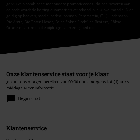
gebruikt in combinatie met andere promotiecodes. Na het invoeren van
de code wordt de korting automatisch verrekend in je winkelmandje. Niet
geldig op boeken, media, cadeaubonnen, Rammstein, (Till) Lindemann,
Die Ärzte, Die Toten Hosen, Feine Sahne Fischfilet, Broilers, Böhse
Onkelz en artikelen die bijdragen aan een goed doel.
Onze klantenservice staat voor je klaar
Je kunt ons morgen bereiken van 09:00 uur s morgens tot {1} uur s
middags.
Meer informatie
Begin chat
Klantenservice