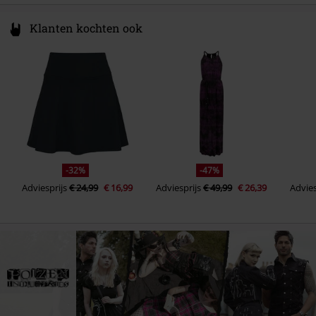
Klanten kochten ook
-32%
-47%
Adviesprijs
€ 24,99
€ 16,99
Adviesprijs
€ 49,99
€ 26,39
Advies