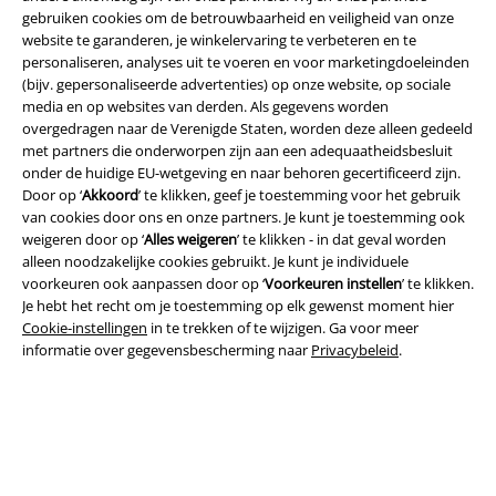
gebruiken cookies om de betrouwbaarheid en veiligheid van onze
website te garanderen, je winkelervaring te verbeteren en te
personaliseren, analyses uit te voeren en voor marketingdoeleinden
(bijv. gepersonaliseerde advertenties) op onze website, op sociale
media en op websites van derden. Als gegevens worden
overgedragen naar de Verenigde Staten, worden deze alleen gedeeld
Legal
met partners die onderworpen zijn aan een adequaatheidsbesluit
onder de huidige EU-wetgeving en naar behoren gecertificeerd zijn.
Algemene Voorwaarden
Door op ‘
Akkoord
’ te klikken, geef je toestemming voor het gebruik
van cookies door ons en onze partners. Je kunt je toestemming ook
Bedrijfsgegevens
weigeren door op ‘
Alles weigeren
’ te klikken - in dat geval worden
alleen noodzakelijke cookies gebruikt. Je kunt je individuele
Privacyverklaring
voorkeuren ook aanpassen door op ‘
Voorkeuren instellen
’ te klikken.
Je hebt het recht om je toestemming op elk gewenst moment hier
Verklaring van conformiteit
Cookie-instellingen
in te trekken of te wijzigen. Ga voor meer
informatie over gegevensbescherming naar
Privacybeleid
.
Informatie over toegankelijkheid
Cookie-instellingen
Annuleer bestelling