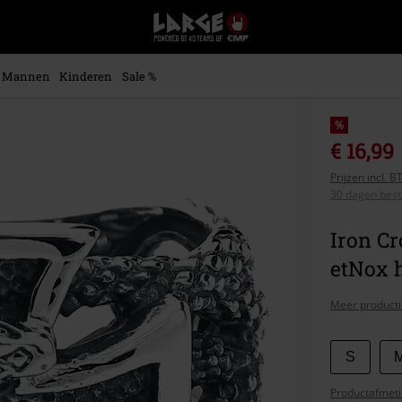
Large
–
Muziek-,
entertainment-,
Mannen
Kinderen
Sale %
en
gaming-
merch
%
+
€ 16,99
alternatieve
Prijzen incl. 
kleding
30 dagen beste
Iron Cr
etNox 
Meer producti
Kies
S
je
Productafmeti