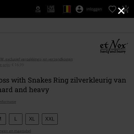
×
0
Inloggen
BTW, exclusief verpakkings- en verzendkosten
 prijs
:
€ 16,99
oss with Snakes Ring zilverkleurig van
hard and heavy
nformatie
M
L
XL
XXL
ngen en maattabel