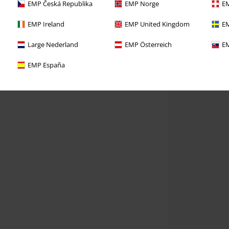
EMP Česká Republika
EMP Norge
EM
EMP Ireland
EMP United Kingdom
EM
Large Nederland
EMP Österreich
EM
EMP España