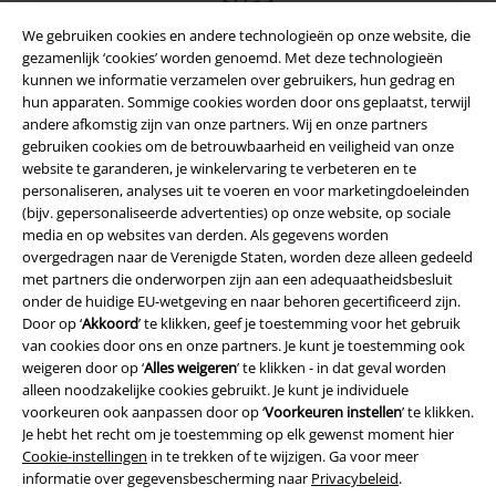
We gebruiken cookies en andere technologieën op onze website, die
gezamenlijk ‘cookies’ worden genoemd. Met deze technologieën
kunnen we informatie verzamelen over gebruikers, hun gedrag en
hun apparaten. Sommige cookies worden door ons geplaatst, terwijl
andere afkomstig zijn van onze partners. Wij en onze partners
gebruiken cookies om de betrouwbaarheid en veiligheid van onze
website te garanderen, je winkelervaring te verbeteren en te
personaliseren, analyses uit te voeren en voor marketingdoeleinden
(bijv. gepersonaliseerde advertenties) op onze website, op sociale
media en op websites van derden. Als gegevens worden
Legal
overgedragen naar de Verenigde Staten, worden deze alleen gedeeld
met partners die onderworpen zijn aan een adequaatheidsbesluit
Algemene Voorwaarden
onder de huidige EU-wetgeving en naar behoren gecertificeerd zijn.
Door op ‘
Akkoord
’ te klikken, geef je toestemming voor het gebruik
van cookies door ons en onze partners. Je kunt je toestemming ook
Bedrijfsgegevens
weigeren door op ‘
Alles weigeren
’ te klikken - in dat geval worden
alleen noodzakelijke cookies gebruikt. Je kunt je individuele
Privacyverklaring
voorkeuren ook aanpassen door op ‘
Voorkeuren instellen
’ te klikken.
Je hebt het recht om je toestemming op elk gewenst moment hier
Verklaring van conformiteit
Cookie-instellingen
in te trekken of te wijzigen. Ga voor meer
informatie over gegevensbescherming naar
Privacybeleid
.
Informatie over toegankelijkheid