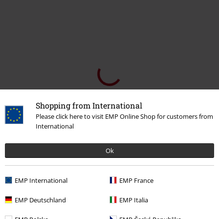
Shopping from International
Please click here to visit EMP Online Shop for customers from
International
Ok
Meer categorieën. Meer opties.
EMP International
EMP France
Kleding & accessoires
Bovenkant
T-shirts
EMP Deutschland
EMP Italia
Kleding
T-shirts en tops
T-shirts