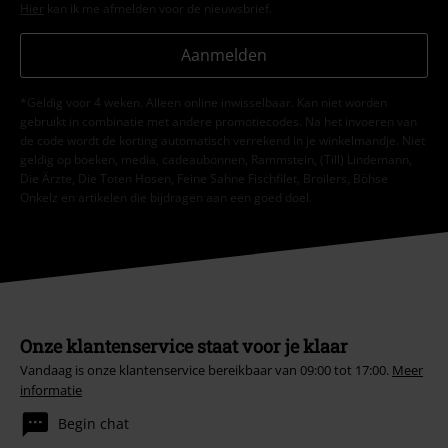
Hier
kan ik me afmelden voor de nieuwsbrief.
Aanmelden
*Geldig voor 4 weken. Alleen online inwisselbaar. Kan niet worden
gebruikt in combinatie met andere promotiecodes. Na het invoeren van
de code wordt de korting automatisch verrekend in je winkelmandje. Niet
geldig op boeken, media, cadeaubonnen, Rammstein, (Till) Lindemann,
Die Ärzte, Die Toten Hosen, Feine Sahne Fischfilet, Broilers, Böhse
Onkelz en artikelen die bijdragen aan een goed doel.
Onze klantenservice staat voor je klaar
Vandaag is onze klantenservice bereikbaar van 09:00 tot 17:00.
Meer
informatie
Begin chat