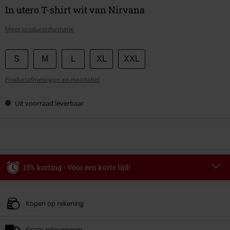
In utero T-shirt wit van Nirvana
Meer productinformatie
Kies
S
M
L
XL
XXL
je
Productafmetingen en maattabel
maat
Uit voorraad leverbaar
15% korting - Voor een korte tijd!
Code
WEEKEND
Kopieer de code
Geldig t/m 09-08-2026
Kopen op rekening
Minimale bestelwaarde € 49.99.
Gratis retourneren