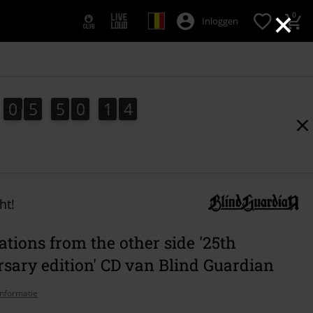
×
0
Inloggen
0
5
5
0
1
3
0
5
5
0
1
2
3
2
4
ht!
tions from the other side '25th
sary edition' CD van Blind Guardian
nformatie