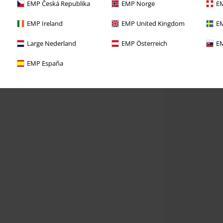
EMP Česká Republika
EMP Norge
EM
EMP Ireland
EMP United Kingdom
EM
Large Nederland
EMP Österreich
EM
EMP España