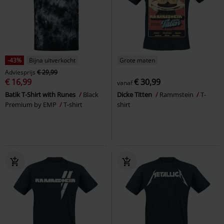
-43%
Bijna uitverkocht
Grote maten
Adviesprijs
€ 29,99
€ 16,99
€ 30,99
vanaf
Batik T-Shirt with Runes
Black
Dicke Titten
Rammstein
T-
Premium by EMP
T-shirt
shirt