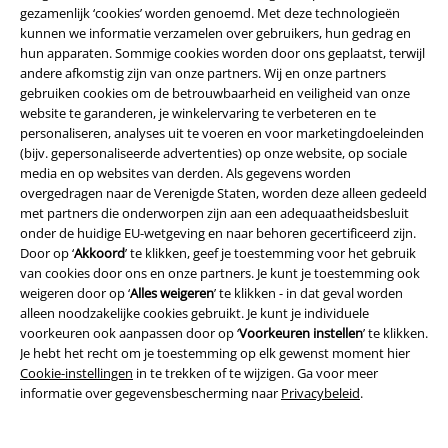
gezamenlijk ‘cookies’ worden genoemd. Met deze technologieën
Over Large
kunnen we informatie verzamelen over gebruikers, hun gedrag en
hun apparaten. Sommige cookies worden door ons geplaatst, terwijl
Partnerprogramma's
andere afkomstig zijn van onze partners. Wij en onze partners
gebruiken cookies om de betrouwbaarheid en veiligheid van onze
Duurzaamheid
website te garanderen, je winkelervaring te verbeteren en te
personaliseren, analyses uit te voeren en voor marketingdoeleinden
(bijv. gepersonaliseerde advertenties) op onze website, op sociale
media en op websites van derden. Als gegevens worden
overgedragen naar de Verenigde Staten, worden deze alleen gedeeld
met partners die onderworpen zijn aan een adequaatheidsbesluit
onder de huidige EU-wetgeving en naar behoren gecertificeerd zijn.
Door op ‘
Akkoord
’ te klikken, geef je toestemming voor het gebruik
van cookies door ons en onze partners. Je kunt je toestemming ook
weigeren door op ‘
Alles weigeren
’ te klikken - in dat geval worden
Word lid van onze online community!
alleen noodzakelijke cookies gebruikt. Je kunt je individuele
voorkeuren ook aanpassen door op ‘
Voorkeuren instellen
’ te klikken.
Je hebt het recht om je toestemming op elk gewenst moment hier
Cookie-instellingen
in te trekken of te wijzigen. Ga voor meer
informatie over gegevensbescherming naar
Privacybeleid
.