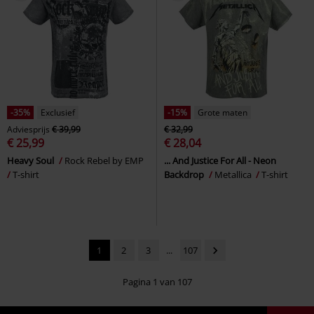
-35%
Exclusief
-15%
Grote maten
Adviesprijs
€ 39,99
€ 32,99
€ 25,99
€ 28,04
Heavy Soul
Rock Rebel by EMP
... And Justice For All - Neon
T-shirt
Backdrop
Metallica
T-shirt
1
2
3
...
107
Pagina 1 van 107