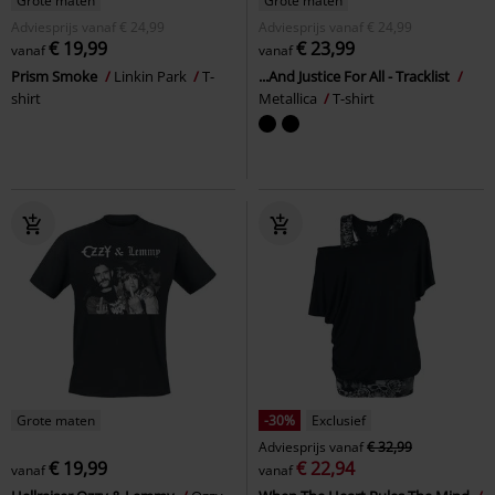
Grote maten
Grote maten
Adviesprijs
vanaf
€ 24,99
Adviesprijs
vanaf
€ 24,99
€ 19,99
€ 23,99
vanaf
vanaf
Prism Smoke
Linkin Park
T-
...And Justice For All - Tracklist
shirt
Metallica
T-shirt
Grote maten
-30%
Exclusief
Adviesprijs
vanaf
€ 32,99
€ 19,99
€ 22,94
vanaf
vanaf