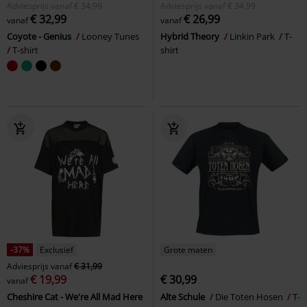
Adviesprijs
vanaf
€ 34,99
Adviesprijs
vanaf
€ 34,99
€ 32,99
€ 26,99
vanaf
vanaf
Coyote - Genius
Looney Tunes
Hybrid Theory
Linkin Park
T-
T-shirt
shirt
-37%
Exclusief
Grote maten
Adviesprijs
vanaf
€ 31,99
€ 19,99
€ 30,99
vanaf
Cheshire Cat - We're All Mad Here
Alte Schule
Die Toten Hosen
T-