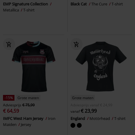
EMP Signature Collection
Black Cat
The Cure
T-shirt
Metallica
T-shirt
-15%
Grote maten
Grote maten
Adviesprijs
€ 75,99
Adviesprijs
vanaf
€ 24,99
€ 64,59
€ 23,99
vanaf
IMFC West Ham Jersey
Iron
England
Motörhead
T-shirt
Maiden
Jersey