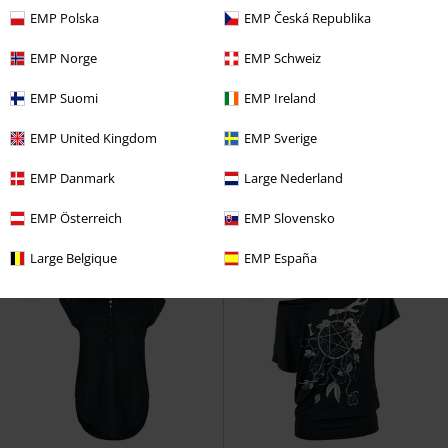
EMP Polska
EMP Česká Republika
EMP Norge
EMP Schweiz
-32%
Grote maten
Grote maten
EMP Suomi
EMP Ireland
Adviesprijs
vanaf
€ 24,99
€ 16,99
€ 32,99
vanaf
vanaf
EMP United Kingdom
EMP Sverige
Hetfield Vulture
Metallica
T-
Broken Logo II
Rammstein
T-
shirt
shirt
EMP Danmark
Large Nederland
EMP Österreich
EMP Slovensko
Large Belgique
EMP España