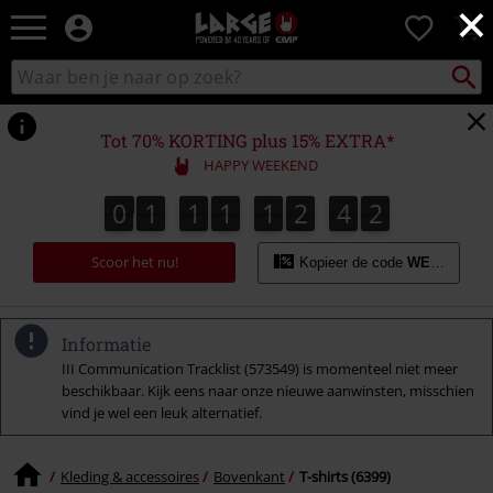
×
Large
0
–
Muziek-,
Packst
Zoek
zoeken
entertainment-,
in
en
catalogus
gaming-
Tot 70% KORTING plus 15% EXTRA*
merch
HAPPY WEEKEND
+
alternatieve
0
1
1
1
1
2
4
1
0
1
1
1
1
2
4
0
2
0
1
kleding
Scoor het nu!
Kopieer de code
WEEKEND
Informatie
III Communication Tracklist (573549) is momenteel niet meer
beschikbaar. Kijk eens naar onze nieuwe aanwinsten, misschien
vind je wel een leuk alternatief.
Kleding & accessoires
Bovenkant
T-shirts (6399)