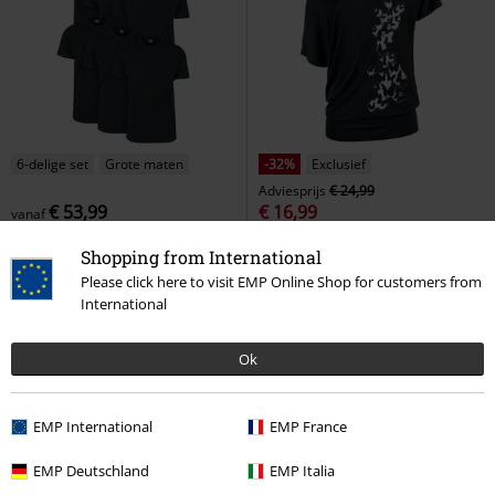
6-delige set
Grote maten
-32%
Exclusief
Adviesprijs
€ 24,99
€ 53,99
€ 16,99
vanaf
Basic Tee 6-Pack
Urban Classics
Can You Read My Mind
Full
Shopping from International
T-shirt
Volume by EMP
T-shirt
Please click here to visit EMP Online Shop for customers from
International
Ok
EMP International
EMP France
EMP Deutschland
EMP Italia