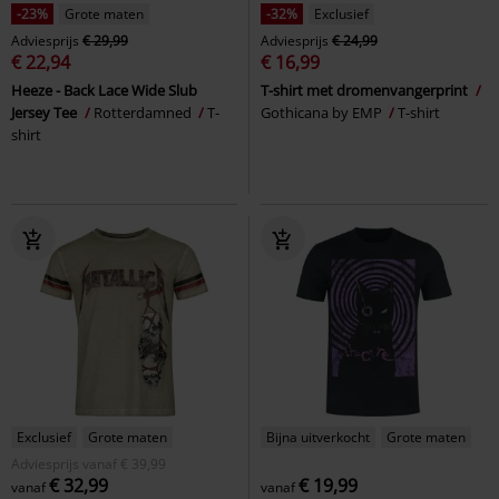
-23%
Grote maten
-32%
Exclusief
Adviesprijs
€ 29,99
Adviesprijs
€ 24,99
€ 22,94
€ 16,99
Heeze - Back Lace Wide Slub
T-shirt met dromenvangerprint
Jersey Tee
Rotterdamned
T-
Gothicana by EMP
T-shirt
shirt
Exclusief
Grote maten
Bijna uitverkocht
Grote maten
Adviesprijs
vanaf
€ 39,99
€ 32,99
€ 19,99
vanaf
vanaf