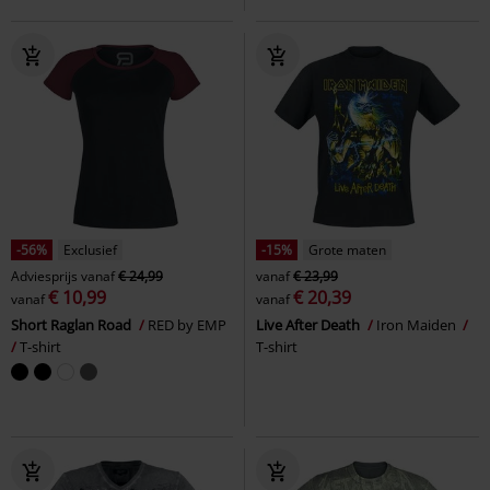
-56%
Exclusief
-15%
Grote maten
Adviesprijs
vanaf
€ 24,99
vanaf
€ 23,99
€ 10,99
€ 20,39
vanaf
vanaf
Short Raglan Road
RED by EMP
Live After Death
Iron Maiden
T-shirt
T-shirt