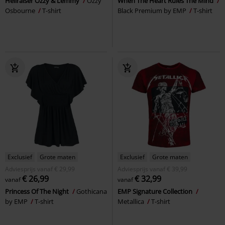
Hellraiser Ozzy & Lemmy
Ozzy
When The Heart Rules The Mind
Osbourne
T-shirt
Black Premium by EMP
T-shirt
Exclusief
Grote maten
Exclusief
Grote maten
Adviesprijs
vanaf
€ 29,99
Adviesprijs
vanaf
€ 39,99
€ 26,99
€ 32,99
vanaf
vanaf
Princess Of The Night
Gothicana
EMP Signature Collection
by EMP
T-shirt
Metallica
T-shirt