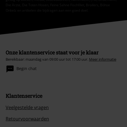
Die Ärzte, Die Toten Hosen, Feine Sahne Fischfilet, Broilers, Böhse
Onkelz en artikelen die bijdragen aan een goed doel.
Onze klantenservice staat voor je klaar
Bereikbaar: maandag van 09:00 uur tot 17:00 uur.
Meer informatie
Begin chat
Klantenservice
Veelgestelde vragen
Retourvoorwaarden