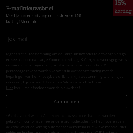
15%
E-mailnieuwsbrief
korting
Meld je aan en ontvang een code voor 15%
korting!
Meer info
Ik geef hierbij toestemming om de Large-nieuwsbrief te ontvangen en ga
ermee akkoord dat Large Popmerchandising B.V. mijn persoonsgegevens
verwerkt om mij regelmatig te informeren over producten. Mijn
persoonsgegevens worden verwerkt in overeenstemming met de
bepalingen van het
Privacybeleid
. Ik kan mijn toestemming te allen tijde
intrekken, bijvoorbeeld door op de ‘afmelden’-link te klikken.
Hier
kan ik me afmelden voor de nieuwsbrief.
Aanmelden
*Geldig voor 4 weken. Alleen online inwisselbaar. Kan niet worden
gebruikt in combinatie met andere promotiecodes. Na het invoeren van
de code wordt de korting automatisch verrekend in je winkelmandje. Niet
geldig op boeken, media, cadeaubonnen, Rammstein, (Till) Lindemann,