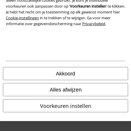
alleen noodzakelijke cookies gebruikt. Je kunt je individuele
voorkeuren ook aanpassen door op ‘
Voorkeuren instellen
’ te klikken.
Verklaring van conformiteit
Je hebt het recht om je toestemming op elk gewenst moment hier
Cookie-instellingen
in te trekken of te wijzigen. Ga voor meer
informatie over gegevensbescherming naar
Privacybeleid
.
Informatie over toegankelijkheid
Cookie-instellingen
Annuleer bestelling
Alle prijzen incl.
wettelijke BTW
© 1986-2026 Large Popmerchandising BV
Akkoord
Alles afwijzen
Onze online shops
Voorkeuren instellen
EMP International
EMP France