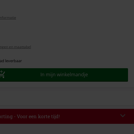
nformatie
ngen en maattabel
ad leverbaar
In mijn winkelmandje
rting - Voor een korte tijd!
EKEND
Kopieer de code