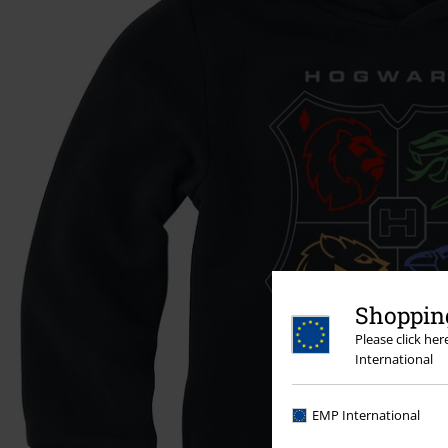
Shopping
Please click he
International
EMP International