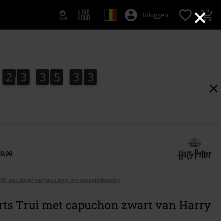
×
0
Inloggen
2
3
3
5
3
2
2
2
3
3
5
3
1
1
3
39,90
BTW, exclusief verpakkings- en verzendkosten
ts Trui met capuchon zwart van Harry