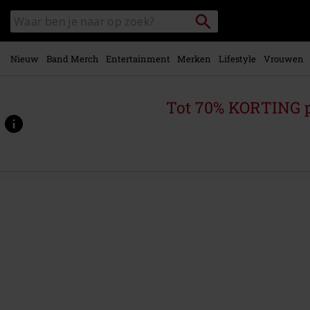
Overslaan
Packstation
Zoek
naar
zoeken
in
hoofdinhoud
catalogus
Nieuw
Band Merch
Entertainment
Merken
Lifestyle
Vrouwen
Tot 70% KORTING 
https://www.large.be/p/hogwarts/583390.html