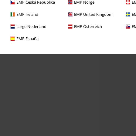
EMP Česká Republika
EMP Norge
EM
EMP Ireland
EMP United Kingdom
EM
Large Nederland
EMP Österreich
EM
EMP España