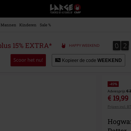
Large
–
Muziek-,
entertainment-,
Mannen
Kinderen
Sale %
en
gaming-
merch
0
2
0
2
plus 15% EXTRA*
HAPPY WEEKEND
+
alternatieve
kleding
Scoor het nu!
Kopieer de code
WEEKEND
-49%
Adviesprijs
€ 
€ 19,99
Prijzen incl. 
Hogwar
Potter