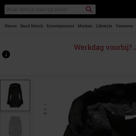
Overslaan
Packstation
Zoek
naar
zoeken
in
hoofdinhoud
catalogus
Nieuw
Band Merch
Entertainment
Merken
Lifestyle
Vrouwen
Werkdag voorbij? J
https://www.large.be/p/hogwarts/556197.html