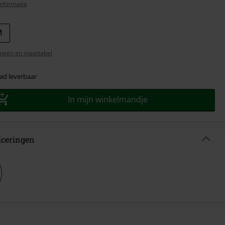
nformatie
M
ngen en maattabel
ad leverbaar
In mijn winkelmandje
ficeringen