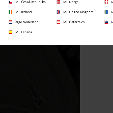
EMP Česká Republika
EMP Norge
EM
EMP Ireland
EMP United Kingdom
EM
Large Nederland
EMP Österreich
EM
EMP España