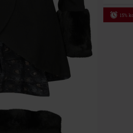
15% ko
Code
AF
Alleen geldig 
Minimale best
Zodra je de co
winkelmandje.
Kan niet geco
Rammstein, (Ti
cadeaubonnen e