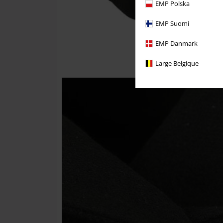
EMP Polska
EMP Suomi
EMP Danmark
Large Belgique