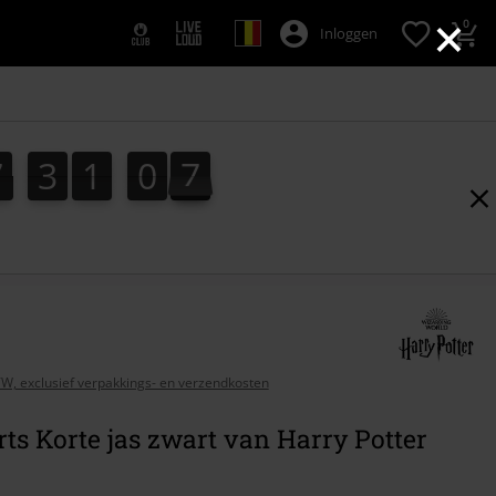
×
0
Inloggen
7
3
1
0
6
7
3
1
0
5
1
7
5
6
BTW, exclusief verpakkings- en verzendkosten
s Korte jas zwart van Harry Potter