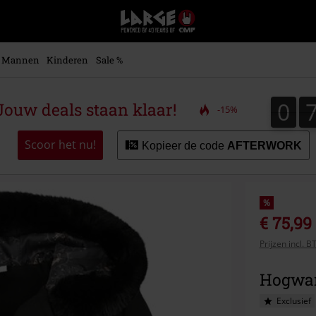
Large
–
Muziek-,
entertainment-,
Mannen
Kinderen
Sale %
en
gaming-
merch
0
0
ouw deals staan klaar!
-15%
+
alternatieve
kleding
Scoor het nu!
Kopieer de code
AFTERWORK
%
€ 75,99
Prijzen incl. 
Hogwart
Exclusief