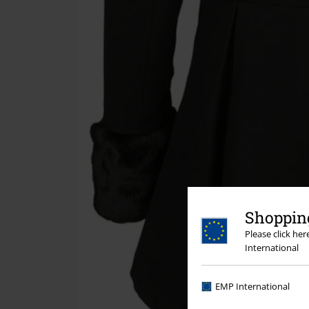
Shopping
Please click he
International
EMP International