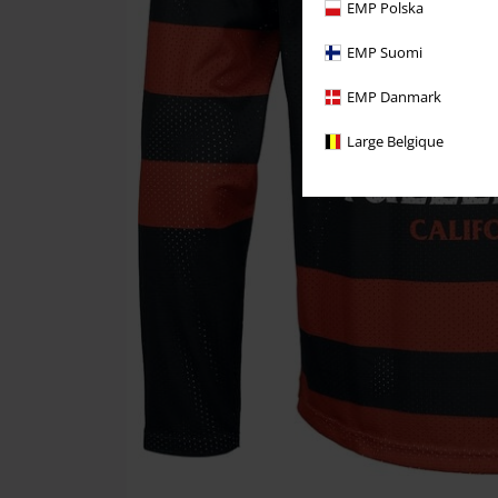
EMP Polska
EMP Suomi
EMP Danmark
Large Belgique