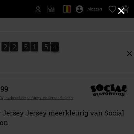
×
0
Inloggen
2
2
5
1
5
2
2
2
5
1
5
1
3
1
2
,99
BTW, exclusief verpakkings- en verzendkosten
 Jersey Jersey meerkleurig van Social
ion