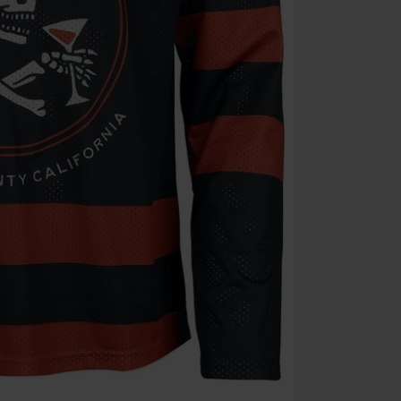
Minimale best
Zodra je de co
winkelmandje.
Kan niet geco
Rammstein, (Ti
cadeaubonnen e