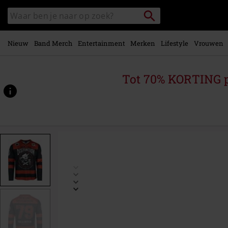
Overslaan
Packstation
Zoek
naar
zoeken
in
hoofdinhoud
catalogus
Nieuw
Band Merch
Entertainment
Merken
Lifestyle
Vrouwen
Tot 70% KORTING 
https://www.large.be/p/hockey-
jersey/587017.html