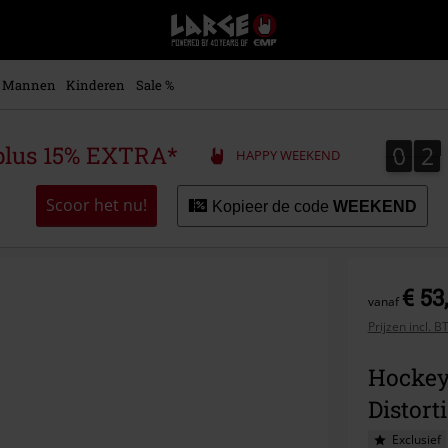
Large
–
Muziek-,
entertainment-,
Mannen
Kinderen
Sale %
en
gaming-
merch
0
2
0
2
plus 15% EXTRA*
HAPPY WEEKEND
+
alternatieve
kleding
Scoor het nu!
Kopieer de code
WEEKEND
€ 53
vanaf
Prijzen incl. 
Hockey
Distort
Exclusief