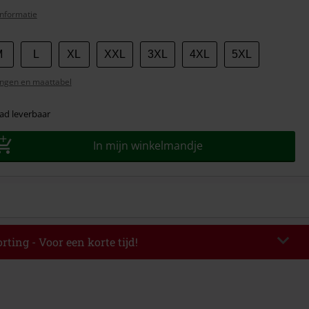
nformatie
M
L
XL
XXL
3XL
4XL
5XL
ngen en maattabel
ad leverbaar
In mijn winkelmandje
rting - Voor een korte tijd!
EKEND
Kopieer de code
-08-2026