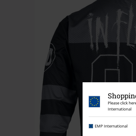
Shopping
Please click he
International
EMP International