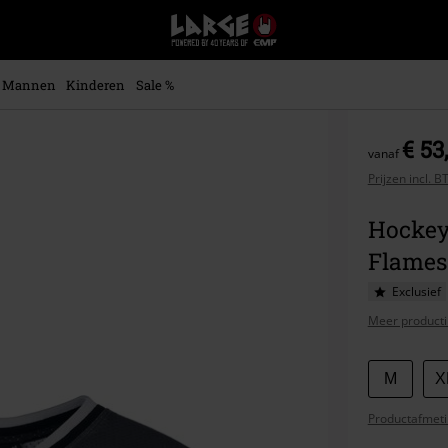
Large
–
Muziek-,
entertainment-,
Mannen
Kinderen
Sale %
en
gaming-
merch
€ 53
vanaf
+
alternatieve
Prijzen incl. 
kleding
Hockey
Flames
Exclusief
Meer producti
Kies
M
X
je
Productafmeti
maat