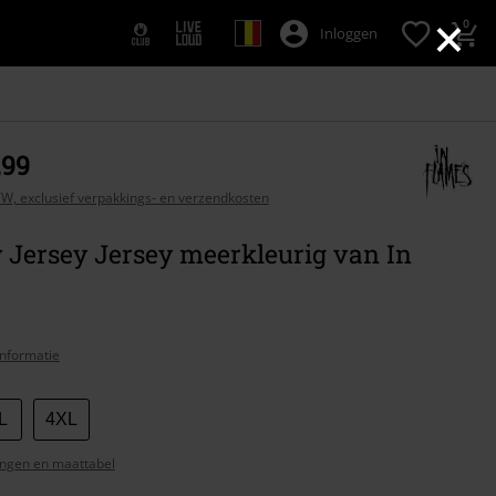
×
0
Inloggen
,99
BTW, exclusief verpakkings- en verzendkosten
 Jersey Jersey meerkleurig van In
nformatie
L
4XL
ngen en maattabel