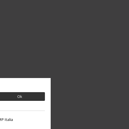
Ok
P Italia