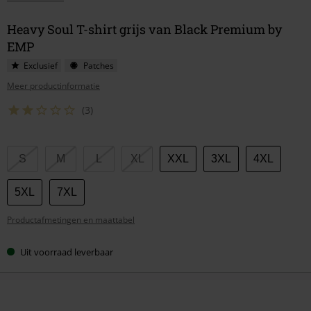
Heavy Soul T-shirt grijs van Black Premium by
EMP
Exclusief
Patches
Meer productinformatie
(3)
Kies
S
M
L
XL
XXL
3XL
4XL
je
maat
5XL
7XL
Productafmetingen en maattabel
Uit voorraad leverbaar