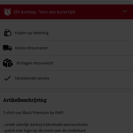
15% korting - Voor een korte tijd!
Code
WEEKEND
Kopieer de code
Geldig t/m 09-08-2026
Kopen op rekening
Minimale bestelwaarde € 49.99.
Gratis retourneren
Zodra je de code hebt ingevoerd, wordt de korting automatisch verrekend in
je winkelmandje.
30 dagen retourrecht
Kan niet gecombineerd worden met andere kortingscodes. Boeken, media,
tickets, Rammstein, (Till) Lindemann, Böhse Onkelz, Broilers, Die Ärzte, Die
Toten Hosen, Metality, cadeaubonnen en artikelen met een inbegrepen
Uitstekende service
donatie zijn uitgesloten van de korting.
Artikelbeschrijving
T-shirt van Black Premium by EMP:
- uniek uiterlijk dankzij individuele wasresultaten
- patch met logo op de zoom aan de onderkant