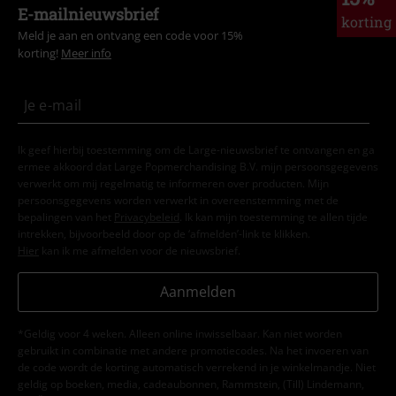
E-mailnieuwsbrief
korting
Meld je aan en ontvang een code voor 15%
korting!
Meer info
Ik geef hierbij toestemming om de Large-nieuwsbrief te ontvangen en ga
ermee akkoord dat Large Popmerchandising B.V. mijn persoonsgegevens
verwerkt om mij regelmatig te informeren over producten. Mijn
persoonsgegevens worden verwerkt in overeenstemming met de
bepalingen van het
Privacybeleid
. Ik kan mijn toestemming te allen tijde
intrekken, bijvoorbeeld door op de ‘afmelden’-link te klikken.
Hier
kan ik me afmelden voor de nieuwsbrief.
Aanmelden
*Geldig voor 4 weken. Alleen online inwisselbaar. Kan niet worden
gebruikt in combinatie met andere promotiecodes. Na het invoeren van
de code wordt de korting automatisch verrekend in je winkelmandje. Niet
geldig op boeken, media, cadeaubonnen, Rammstein, (Till) Lindemann,