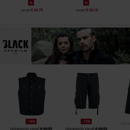
%
%
€ 24,79
€ 43,19
vanaf
vanaf
-16%
-15%
Advie
Adviesprijs
vanaf
€ 44,99
Adviesprijs
vanaf
€ 44,99