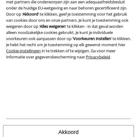
met partners die onderworpen zijn aan een adequaatheidsbesluit
onder de huidige EU-wetgeving en naar behoren gecertificeerd zijn.
Door op ‘
Akkoord
’ te klikken, geef je toestemming voor het gebruik
Legal
van cookies door ons en onze partners. Je kunt je toestemming ook
weigeren door op ‘
Alles weigeren
’ te klikken - in dat geval worden
Algemene Voorwaarden
alleen noodzakelijke cookies gebruikt. Je kunt je individuele
voorkeuren ook aanpassen door op ‘
Voorkeuren instellen
’ te klikken.
Bedrijfsgegevens
Je hebt het recht om je toestemming op elk gewenst moment hier
Cookie-instellingen
in te trekken of te wijzigen. Ga voor meer
Privacyverklaring
informatie over gegevensbescherming naar
Privacybeleid
.
Verklaring van conformiteit
Informatie over toegankelijkheid
Cookie-instellingen
Annuleer bestelling
Alle prijzen incl.
wettelijke BTW
Akkoord
© 1986-2026 Large Popmerchandising BV