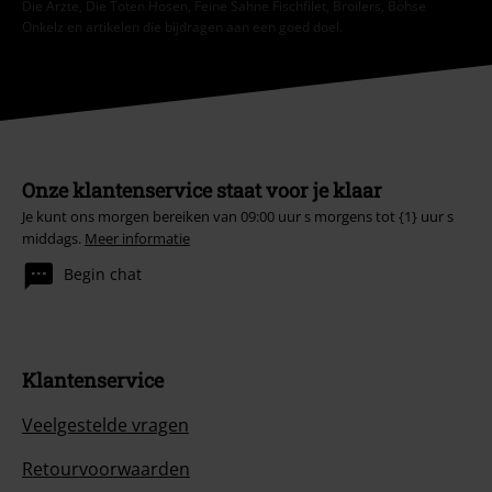
Die Ärzte, Die Toten Hosen, Feine Sahne Fischfilet, Broilers, Böhse
Onkelz en artikelen die bijdragen aan een goed doel.
Onze klantenservice staat voor je klaar
Je kunt ons morgen bereiken van 09:00 uur s morgens tot {1} uur s
middags.
Meer informatie
Begin chat
Klantenservice
Veelgestelde vragen
Retourvoorwaarden