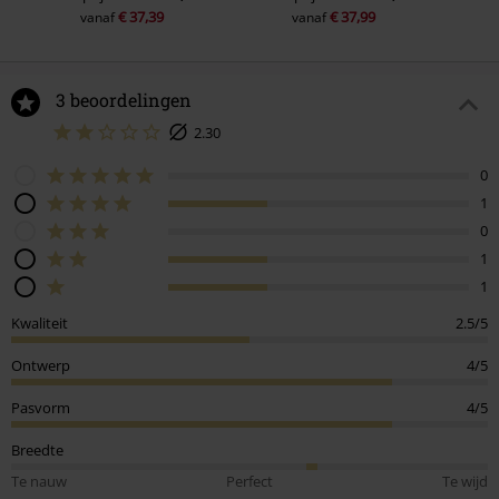
€ 37,39
€ 37,99
vanaf
vanaf
3 beoordelingen
2.30
0
1
0
1
1
Kwaliteit
2.5/5
Ontwerp
4/5
Pasvorm
4/5
Breedte
Te nauw
Perfect
Te wijd