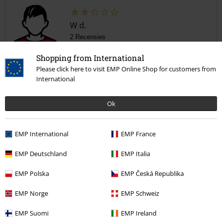
W d.
2 Recensies
Gepost op: woensdag, 26 februari 2025
Shopping from International
Please click here to visit EMP Online Shop for customers from
Foto's teveel opgeleukt. Saaier in het echt.
International
Op de afbeeldingen hier op de site ziet het shirt er
Commentaar versturen
grungy/distressed/oneffen uit, op een leuke manier. In het echt is
het gewoon een effen grijs shirt, zonder die leuke verkleuringen.
Ok
EMP International
EMP France
Geverifieerde recensie
EMP Deutschland
EMP Italia
Heeft deze recensie je geholpen?
EMP Polska
EMP Česká Republika
EMP Norge
EMP Schweiz
Opmerking
EMP Suomi
EMP Ireland