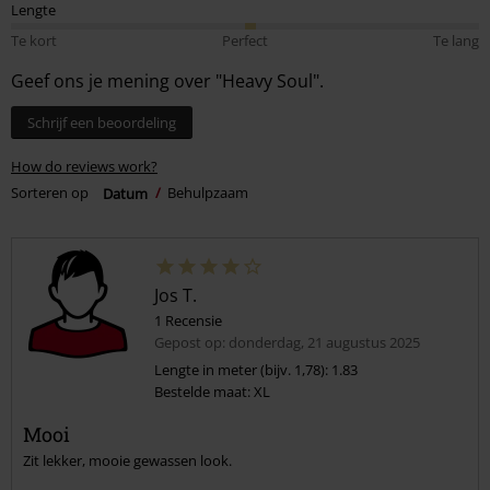
Lengte
Te kort
Perfect
Te lang
Geef ons je mening over "Heavy Soul".
Schrijf een beoordeling
How do reviews work?
Sorteren op
Datum
Behulpzaam
Jos T.
1 Recensie
Gepost op: donderdag, 21 augustus 2025
Lengte in meter (bijv. 1,78): 1.83
Bestelde maat: XL
Mooi
Zit lekker, mooie gewassen look.