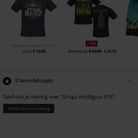
-16%
Adviesprijs
vanaf
€ 24,99
€ 19,99
Adviesprijs
€ 24,99
€ 20,99
vanaf
0 beoordelingen
Geef ons je mening over "Grogu vinylfiguur 819".
Schrijf een beoordeling