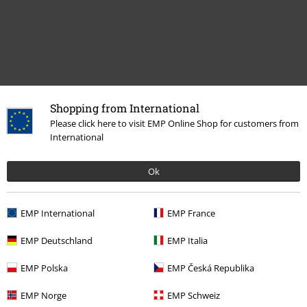
Shopping from International
Meer categorieën. Meer opties.
Please click here to visit EMP Online Shop for customers from
International
Films & Series
Wonen
Films & Series
Disney
Films en tv
Star Wars
Wonen & vrije tijd
Ok
Figuren
Films & Series
Disney
Films en tv
Star Wars
Wonen & vrije tijd
EMP International
EMP France
Funko Pop Star Wars
EMP Deutschland
EMP Italia
Films & Series
Disney
Figuren
EMP Polska
EMP Česká Republika
Films & Series
Disney
Funko Pop!
EMP Norge
EMP Schweiz