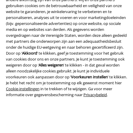
gebruiken cookies om de betrouwbaarheid en veiligheid van onze
website te garanderen, je winkelervaring te verbeteren en te
personaliseren, analyses uit te voeren en voor marketingdoeleinden
(bijv. gepersonaliseerde advertenties) op onze website, op sociale
media en op websites van derden. Als gegevens worden
Legal
overgedragen naar de Verenigde Staten, worden deze alleen gedeeld
met partners die onderworpen zijn aan een adequaatheidsbesluit
Algemene Voorwaarden
onder de huidige EU-wetgeving en naar behoren gecertificeerd zijn.
Door op ‘
Akkoord
’ te klikken, geef je toestemming voor het gebruik
Bedrijfsgegevens
van cookies door ons en onze partners. Je kunt je toestemming ook
weigeren door op ‘
Alles weigeren
’ te klikken - in dat geval worden
Privacyverklaring
alleen noodzakelijke cookies gebruikt. Je kunt je individuele
voorkeuren ook aanpassen door op ‘
Voorkeuren instellen
’ te klikken.
Verklaring van conformiteit
Je hebt het recht om je toestemming op elk gewenst moment hier
Cookie-instellingen
in te trekken of te wijzigen. Ga voor meer
informatie over gegevensbescherming naar
Privacybeleid
.
Informatie over toegankelijkheid
Cookie-instellingen
Annuleer bestelling