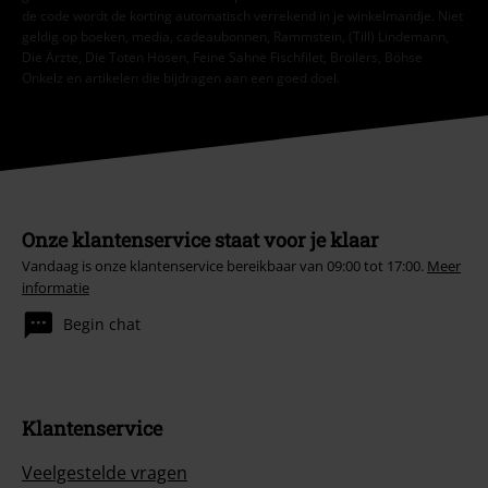
de code wordt de korting automatisch verrekend in je winkelmandje. Niet
geldig op boeken, media, cadeaubonnen, Rammstein, (Till) Lindemann,
Die Ärzte, Die Toten Hosen, Feine Sahne Fischfilet, Broilers, Böhse
Onkelz en artikelen die bijdragen aan een goed doel.
Onze klantenservice staat voor je klaar
Vandaag is onze klantenservice bereikbaar van 09:00 tot 17:00.
Meer
informatie
Begin chat
Klantenservice
Veelgestelde vragen