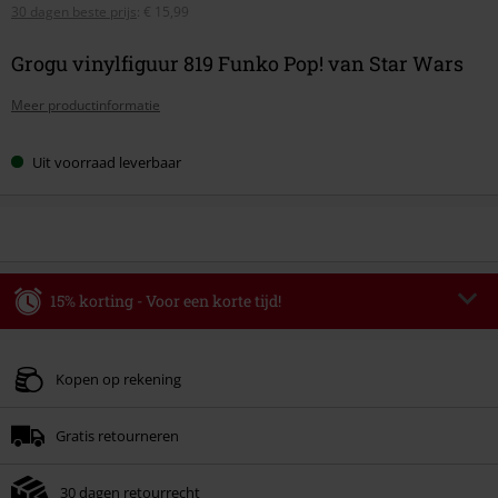
30 dagen beste prijs
:
€ 15,99
Grogu vinylfiguur 819 Funko Pop! van Star Wars
Meer productinformatie
Uit voorraad leverbaar
15% korting - Voor een korte tijd!
Code
WEEKEND
Kopieer de code
Geldig t/m 09-08-2026
Kopen op rekening
Minimale bestelwaarde € 49.99.
Gratis retourneren
Zodra je de code hebt ingevoerd, wordt de korting automatisch verrekend in
je winkelmandje.
30 dagen retourrecht
Kan niet gecombineerd worden met andere kortingscodes. Boeken, media,