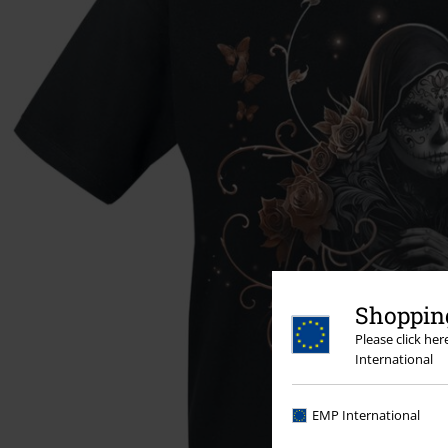
Shopping
Please click he
International
EMP International