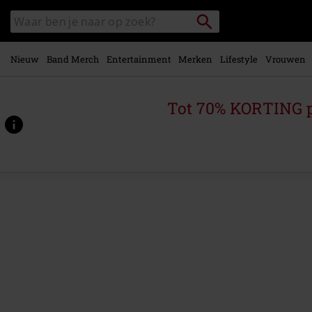
Overslaan
Packstation
Zoek
naar
zoeken
in
hoofdinhoud
catalogus
Nieuw
Band Merch
Entertainment
Merken
Lifestyle
Vrouwen
Tot 70% KORTING 
https://www.large.be/p/gothic-
grace/597520.html