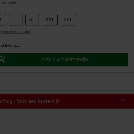
nformatie
M
L
XL
XXL
4XL
ngen en maattabel
ad leverbaar
In mijn winkelmandje
rting - Voor een korte tijd!
EKEND
Kopieer de code
-08-2026
elwaarde € 49.99.