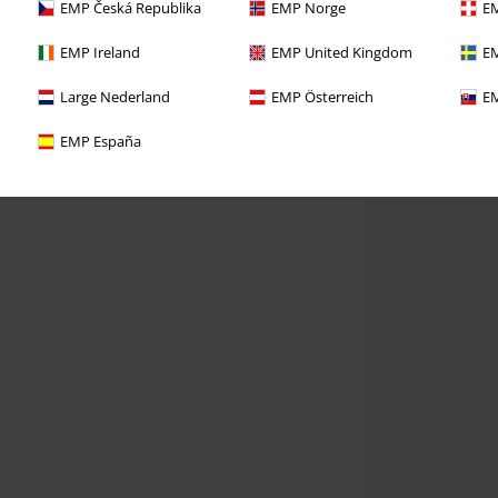
EMP Česká Republika
EMP Norge
EM
EMP Ireland
EMP United Kingdom
EM
Large Nederland
EMP Österreich
EM
EMP España