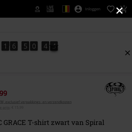
×
0
Inloggen
1
6
5
0
4
4
1
6
5
0
4
3
5
3
4
,99
BTW, exclusief verpakkings- en verzendkosten
 prijs
:
€ 15,99
 GRACE T-shirt zwart van Spiral