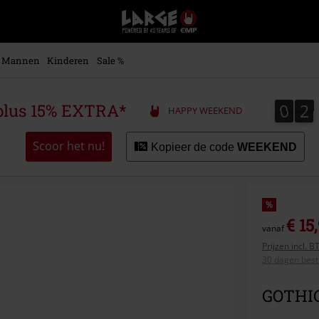
Large
–
Muziek-,
entertainment-,
Mannen
Kinderen
Sale %
en
gaming-
merch
0
2
0
2
plus 15% EXTRA*
HAPPY WEEKEND
+
alternatieve
kleding
Scoor het nu!
Kopieer de code
WEEKEND
%
€ 15
vanaf
Prijzen incl. 
30 dagen beste
GOTHIC