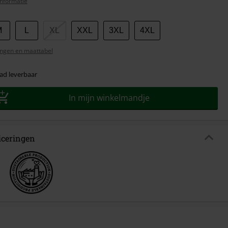
nformatie
M
L
XL
XXL
3XL
4XL
ngen en maattabel
ad leverbaar
In mijn winkelmandje
ficeringen