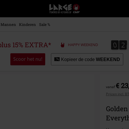
Large
–
Muziek-,
entertainment-,
Mannen
Kinderen
Sale %
en
gaming-
merch
0
2
0
2
plus 15% EXTRA*
HAPPY WEEKEND
+
alternatieve
kleding
Scoor het nu!
Kopieer de code
WEEKEND
€ 23
vanaf
Prijzen incl. 
Golden
Everyt