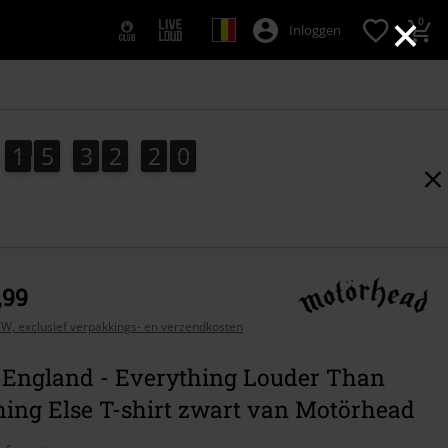
×
0
Inloggen
1
5
3
2
1
9
1
5
3
2
1
8
2
0
8
9
,99
BTW, exclusief verpakkings- en verzendkosten
 England - Everything Louder Than
hing Else T-shirt zwart van Motörhead