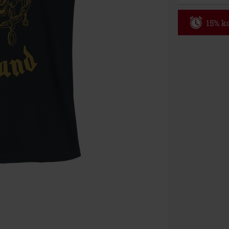
15% ko
Code
WE
Geldig t/m 09
Minimale best
Zodra je de co
winkelmandje.
Kan niet geco
Rammstein, (Ti
cadeaubonnen e