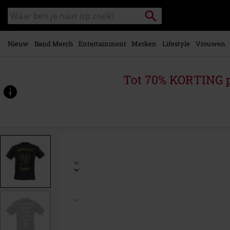
Overslaan
Packstation
Zoek
naar
zoeken
in
hoofdinhoud
catalogus
Nieuw
Band Merch
Entertainment
Merken
Lifestyle
Vrouwen
Tot 70% KORTING 
https://www.large.be/p/golden-
england-
-
-
everything-
louder-
than-
everything-
else/587487.html