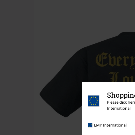
Shopping
Please click he
International
EMP International