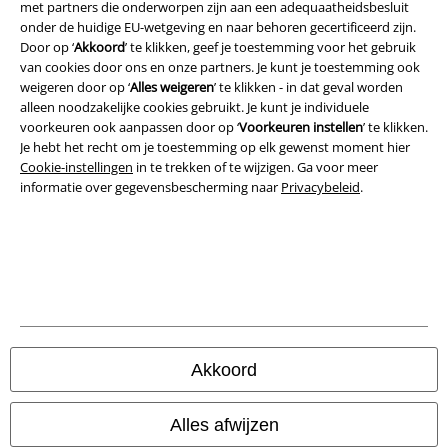
met partners die onderworpen zijn aan een adequaatheidsbesluit
Algemene Voorwaarden
onder de huidige EU-wetgeving en naar behoren gecertificeerd zijn.
Door op ‘
Akkoord
’ te klikken, geef je toestemming voor het gebruik
Bedrijfsgegevens
van cookies door ons en onze partners. Je kunt je toestemming ook
weigeren door op ‘
Alles weigeren
’ te klikken - in dat geval worden
alleen noodzakelijke cookies gebruikt. Je kunt je individuele
Privacyverklaring
voorkeuren ook aanpassen door op ‘
Voorkeuren instellen
’ te klikken.
Je hebt het recht om je toestemming op elk gewenst moment hier
Verklaring van conformiteit
Cookie-instellingen
in te trekken of te wijzigen. Ga voor meer
informatie over gegevensbescherming naar
Privacybeleid
.
Informatie over toegankelijkheid
Cookie-instellingen
Annuleer bestelling
Alle prijzen incl.
wettelijke BTW
© 1986-2026 Large Popmerchandising BV
Akkoord
Alles afwijzen