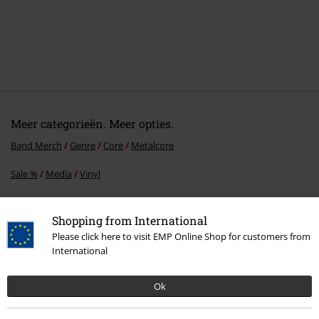
Meer categorieën. Meer opties.
Band Merch
Genre
Core
Metalcore
Sale %
Media
Vinyl
Band Merch
Media
Vinyl
Shopping from International
Please click here to visit EMP Online Shop for customers from
International
15%
E-mailnieuwsbrief
korting
Ok
Meld je aan en ontvang een code voor 15%
korting!
Meer info