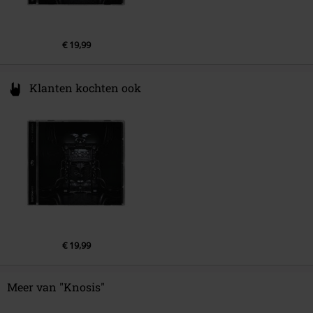
6.
KURUIBI
7.
IMIONI
€ 19,99
8.
DOKUNUMA
9.
TANEBI
Klanten kochten ook
10.
ANGETSU
€ 19,99
Meer van "Knosis"