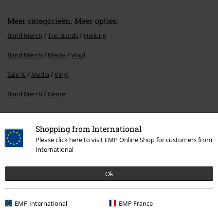
Meer categorieën. Meer opties.
Band Merch
Top Bands
Heilung
Band Merch
Media
Vinyl
Sale %
Media
Vinyl
Band Merch
Genre
Shopping from International
15%
Please click here to visit EMP Online Shop for customers from
E-mailnieuwsbrief
korting
International
Meld je aan en ontvang een code voor 15%
korting!
Meer info
Ok
EMP International
EMP France