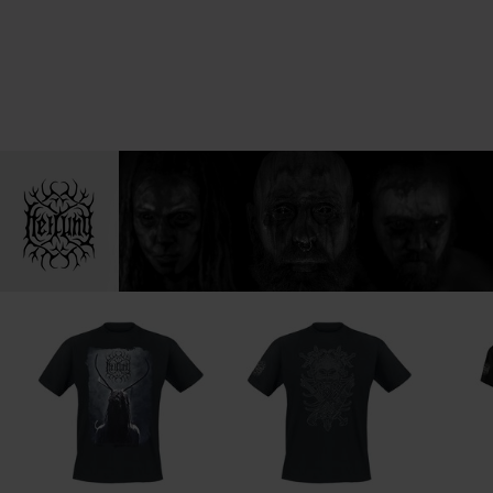
5.
Vapnatak
6.
Svanrand
7.
Elivagar 8. Elddansurin
Suggesties