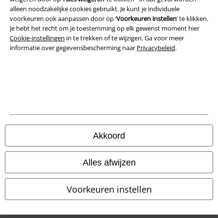
alleen noodzakelijke cookies gebruikt. Je kunt je individuele
Privacyverklaring
voorkeuren ook aanpassen door op ‘
Voorkeuren instellen
’ te klikken.
Je hebt het recht om je toestemming op elk gewenst moment hier
Verklaring van conformiteit
Cookie-instellingen
in te trekken of te wijzigen. Ga voor meer
informatie over gegevensbescherming naar
Privacybeleid
.
Informatie over toegankelijkheid
Cookie-instellingen
Annuleer bestelling
Alle prijzen incl.
wettelijke BTW
© 1986-2026 Large Popmerchandising BV
Akkoord
Alles afwijzen
Onze online shops
Voorkeuren instellen
EMP International