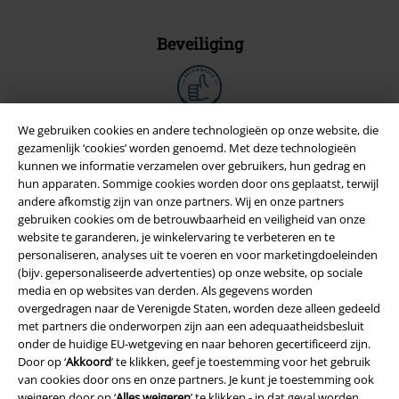
Beveiliging
We gebruiken cookies en andere technologieën op onze website, die
gezamenlijk ‘cookies’ worden genoemd. Met deze technologieën
kunnen we informatie verzamelen over gebruikers, hun gedrag en
hun apparaten. Sommige cookies worden door ons geplaatst, terwijl
andere afkomstig zijn van onze partners. Wij en onze partners
gebruiken cookies om de betrouwbaarheid en veiligheid van onze
website te garanderen, je winkelervaring te verbeteren en te
personaliseren, analyses uit te voeren en voor marketingdoeleinden
(bijv. gepersonaliseerde advertenties) op onze website, op sociale
media en op websites van derden. Als gegevens worden
Legal
overgedragen naar de Verenigde Staten, worden deze alleen gedeeld
met partners die onderworpen zijn aan een adequaatheidsbesluit
Algemene Voorwaarden
onder de huidige EU-wetgeving en naar behoren gecertificeerd zijn.
Door op ‘
Akkoord
’ te klikken, geef je toestemming voor het gebruik
Bedrijfsgegevens
van cookies door ons en onze partners. Je kunt je toestemming ook
weigeren door op ‘
Alles weigeren
’ te klikken - in dat geval worden