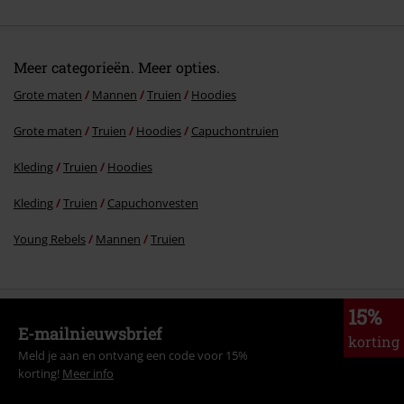
Meer categorieën. Meer opties.
Grote maten
Mannen
Truien
Hoodies
Grote maten
Truien
Hoodies
Capuchontruien
Commentaar versturen
Kleding
Truien
Hoodies
Kleding
Truien
Capuchonvesten
Young Rebels
Mannen
Truien
15%
E-mailnieuwsbrief
korting
Meld je aan en ontvang een code voor 15%
korting!
Meer info