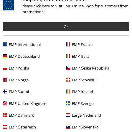
1 Recensie
Please click here to visit EMP Online Shop for customers from
Gepost op: zondag, 17 juni 2018
International
zit lekker
Ok
fijne vest zit goed en mooie print
Commentaar versturen
enkel rits zit andersom maar stoort niet
een aanrader voor andere maggots
EMP International
EMP France
EMP Deutschland
EMP Italia
EMP Polska
EMP Česká Republika
Geverifieerde recensie
EMP Norge
EMP Schweiz
Heeft deze recensie je geholpen?
EMP Suomi
EMP Ireland
EMP United Kingdom
EMP Sverige
Opmerking
EMP Danmark
Large Nederland
EMP Österreich
EMP Slovensko