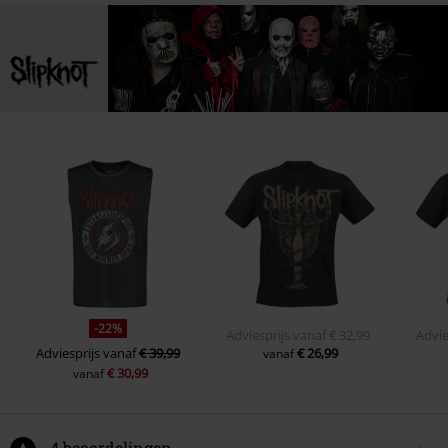
-22%
Adviesprijs
vanaf
€ 32,99
Advie
Adviesprijs
vanaf
€ 39,99
€ 26,99
vanaf
€ 30,99
vanaf
4 beoordelingen