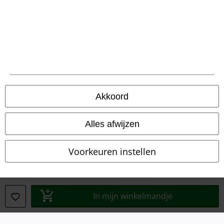
Bedrijfsgegevens
Privacyverklaring
Verklaring van conformiteit
Informatie over toegankelijkheid
Akkoord
Cookie-instellingen
Alles afwijzen
Annuleer bestelling
Alle prijzen incl.
wettelijke BTW
Voorkeuren instellen
© 1986-2026 Large Popmerchandising BV
In mijn winkelmandje
Onze online shops