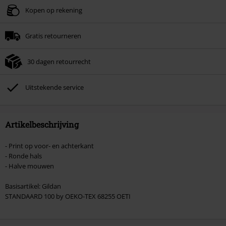
Geldig t/m 09-08-2026
Kopen op rekening
Minimale bestelwaarde € 49.99.
Gratis retourneren
Zodra je de code hebt ingevoerd, wordt de korting automatisch verrekend in
je winkelmandje.
30 dagen retourrecht
Kan niet gecombineerd worden met andere kortingscodes. Boeken, media,
tickets, Rammstein, (Till) Lindemann, Böhse Onkelz, Broilers, Die Ärzte, Die
Toten Hosen, Metality, cadeaubonnen en artikelen met een inbegrepen
Uitstekende service
donatie zijn uitgesloten van de korting.
Artikelbeschrijving
- Print op voor- en achterkant
- Ronde hals
- Halve mouwen
Basisartikel: Gildan
STANDAARD 100 by OEKO-TEX 68255 OETI