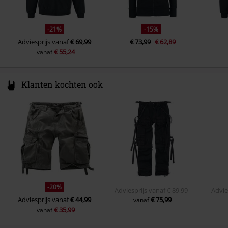
Zakken
met steekzakken
Kleur
zwart
-21%
-15%
Adviesprijs
vanaf
€ 69,99
€ 73,99
€ 62,89
€ 55,24
vanaf
Klanten kochten ook
-20%
Adviesprijs
vanaf
€ 89,99
Advie
Adviesprijs
vanaf
€ 44,99
€ 75,99
vanaf
€ 35,99
vanaf