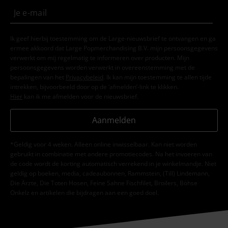
Ik geef hierbij toestemming om de Large-nieuwsbrief te ontvangen en ga
ermee akkoord dat Large Popmerchandising B.V. mijn persoonsgegevens
verwerkt om mij regelmatig te informeren over producten. Mijn
persoonsgegevens worden verwerkt in overeenstemming met de
bepalingen van het
Privacybeleid
. Ik kan mijn toestemming te allen tijde
intrekken, bijvoorbeeld door op de ‘afmelden’-link te klikken.
Hier
kan ik me afmelden voor de nieuwsbrief.
Aanmelden
*Geldig voor 4 weken. Alleen online inwisselbaar. Kan niet worden
gebruikt in combinatie met andere promotiecodes. Na het invoeren van
de code wordt de korting automatisch verrekend in je winkelmandje. Niet
geldig op boeken, media, cadeaubonnen, Rammstein, (Till) Lindemann,
Die Ärzte, Die Toten Hosen, Feine Sahne Fischfilet, Broilers, Böhse
Onkelz en artikelen die bijdragen aan een goed doel.