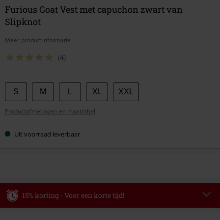
Furious Goat Vest met capuchon zwart van
Slipknot
Meer productinformatie
(4)
Kies
S
M
L
XL
XXL
je
Productafmetingen en maattabel
maat
Uit voorraad leverbaar
15% korting - Voor een korte tijd!
Code
WEEKEND
Kopieer de code