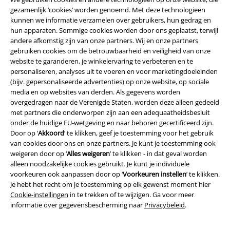
gezamenlijk ‘cookies’ worden genoemd. Met deze technologieën
kunnen we informatie verzamelen over gebruikers, hun gedrag en
hun apparaten. Sommige cookies worden door ons geplaatst, terwijl
andere afkomstig zijn van onze partners. Wij en onze partners
Beveiliging
gebruiken cookies om de betrouwbaarheid en veiligheid van onze
website te garanderen, je winkelervaring te verbeteren en te
personaliseren, analyses uit te voeren en voor marketingdoeleinden
(bijv. gepersonaliseerde advertenties) op onze website, op sociale
media en op websites van derden. Als gegevens worden
overgedragen naar de Verenigde Staten, worden deze alleen gedeeld
met partners die onderworpen zijn aan een adequaatheidsbesluit
onder de huidige EU-wetgeving en naar behoren gecertificeerd zijn.
Door op ‘
Akkoord
’ te klikken, geef je toestemming voor het gebruik
van cookies door ons en onze partners. Je kunt je toestemming ook
weigeren door op ‘
Alles weigeren
’ te klikken - in dat geval worden
alleen noodzakelijke cookies gebruikt. Je kunt je individuele
voorkeuren ook aanpassen door op ‘
Voorkeuren instellen
’ te klikken.
Je hebt het recht om je toestemming op elk gewenst moment hier
Cookie-instellingen
in te trekken of te wijzigen. Ga voor meer
Legal
informatie over gegevensbescherming naar
Privacybeleid
.
Algemene Voorwaarden