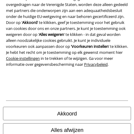
overgedragen naar de Verenigde Staten, worden deze alleen gedeeld
Algemene Voorwaarden
met partners die onderworpen zijn aan een adequaatheidsbesluit
onder de huidige EU-wetgeving en naar behoren gecertificeerd zijn.
Bedrijfsgegevens
Door op ‘
Akkoord
’ te klikken, geef je toestemming voor het gebruik
van cookies door ons en onze partners. Je kunt je toestemming ook
weigeren door op ‘
Alles weigeren
’ te klikken - in dat geval worden
Privacyverklaring
alleen noodzakelijke cookies gebruikt. Je kunt je individuele
voorkeuren ook aanpassen door op ‘
Voorkeuren instellen
’ te klikken.
Verklaring van conformiteit
Je hebt het recht om je toestemming op elk gewenst moment hier
Cookie-instellingen
in te trekken of te wijzigen. Ga voor meer
Informatie over toegankelijkheid
informatie over gegevensbescherming naar
Privacybeleid
.
Cookie-instellingen
Annuleer bestelling
Alle prijzen incl.
wettelijke BTW
© 1986-2026 Large Popmerchandising BV
Akkoord
Alles afwijzen