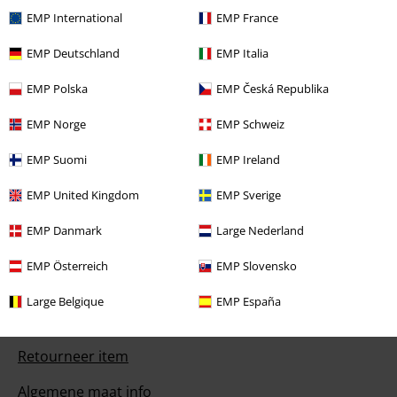
EMP International
EMP France
EMP Deutschland
EMP Italia
EMP Polska
EMP Česká Republika
Onze klantenservice staat voor je klaar
EMP Norge
EMP Schweiz
Bereikbaar: maandag van 09:00 uur tot 17:00 uur.
Meer informatie
EMP Suomi
EMP Ireland
Begin chat
EMP United Kingdom
EMP Sverige
EMP Danmark
Large Nederland
Klantenservice
EMP Österreich
EMP Slovensko
Veelgestelde vragen
Large Belgique
EMP España
Retourvoorwaarden
Retourneer item
Algemene maat info