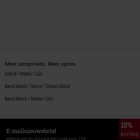
6.
Tree spirit soar
7.
The bell tolls
8.
Alarm
9.
Twin
10.
Revelation XIX
Meer categorieën. Meer opties.
Sale %
Media
CDs
Band Merch
Genre
Thrash Metal
Band Merch
Media
Cd's
15%
E-mailnieuwsbrief
korting
Meld je aan en ontvang een code voor 15%