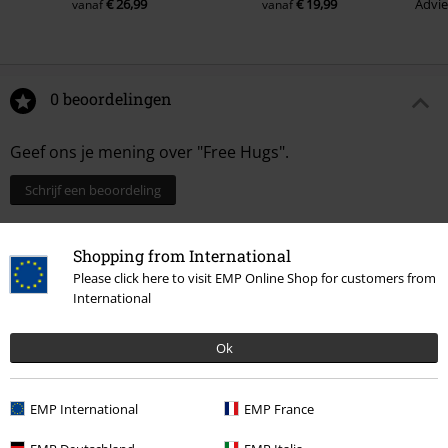
€ 26,99
€ 19,99
Advie
vanaf
vanaf
0 beoordelingen
Geef ons je mening over "Free Hugs".
Schrijf een beoordeling
Shopping from International
Please click here to visit EMP Online Shop for customers from
International
Ok
EMP International
EMP France
Laatst bezocht