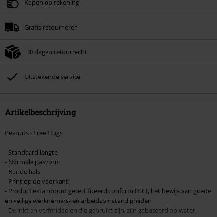
Geldig t/m 09-08-2026
Kopen op rekening
Minimale bestelwaarde € 49.99.
Gratis retourneren
Zodra je de code hebt ingevoerd, wordt de korting automatisch verrekend in
je winkelmandje.
30 dagen retourrecht
Kan niet gecombineerd worden met andere kortingscodes. Boeken, media,
tickets, Rammstein, (Till) Lindemann, Böhse Onkelz, Broilers, Die Ärzte, Die
Toten Hosen, Metality, cadeaubonnen en artikelen met een inbegrepen
Uitstekende service
donatie zijn uitgesloten van de korting.
Artikelbeschrijving
Peanuts - Free Hugs
- Standaard lengte
- Normale pasvorm
- Ronde hals
- Print op de voorkant
- Productiestandoord gecertificeerd conform BSCI, het bewijs van goede
en veilige werknemers- en arbeidsomstandigheden
- De inkt en verfmiddelen die gebruikt zijn, zijn gebaseerd op water,