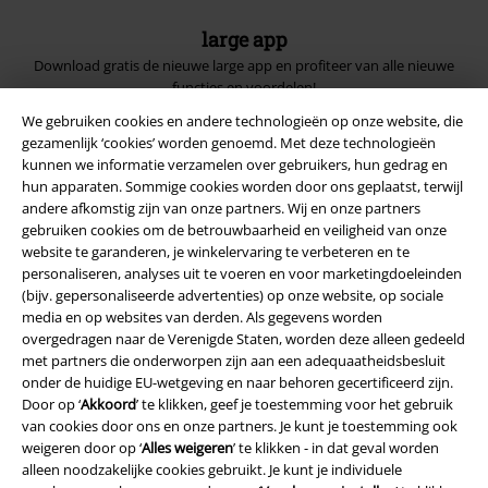
large app
Download gratis de nieuwe large app en profiteer van alle nieuwe
functies en voordelen!
We gebruiken cookies en andere technologieën op onze website, die
gezamenlijk ‘cookies’ worden genoemd. Met deze technologieën
kunnen we informatie verzamelen over gebruikers, hun gedrag en
hun apparaten. Sommige cookies worden door ons geplaatst, terwijl
andere afkomstig zijn van onze partners. Wij en onze partners
A Warner Music Group Company
gebruiken cookies om de betrouwbaarheid en veiligheid van onze
website te garanderen, je winkelervaring te verbeteren en te
personaliseren, analyses uit te voeren en voor marketingdoeleinden
(bijv. gepersonaliseerde advertenties) op onze website, op sociale
media en op websites van derden. Als gegevens worden
overgedragen naar de Verenigde Staten, worden deze alleen gedeeld
met partners die onderworpen zijn aan een adequaatheidsbesluit
Beveiliging
onder de huidige EU-wetgeving en naar behoren gecertificeerd zijn.
Door op ‘
Akkoord
’ te klikken, geef je toestemming voor het gebruik
van cookies door ons en onze partners. Je kunt je toestemming ook
weigeren door op ‘
Alles weigeren
’ te klikken - in dat geval worden
alleen noodzakelijke cookies gebruikt. Je kunt je individuele