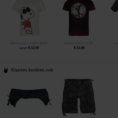
info@license-factory.biz
Adviesprijs
vanaf
€ 34,90
Adviesprijs
€ 34,99
Ad
€ 32,99
€ 32,99
vanaf
Klanten kochten ook