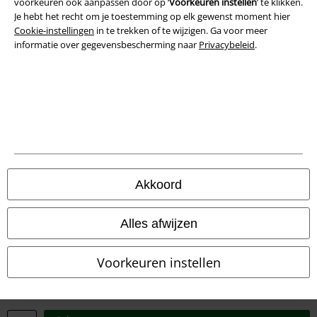
voorkeuren ook aanpassen door op ‘
Voorkeuren instellen
’ te klikken.
Je hebt het recht om je toestemming op elk gewenst moment hier
Cookie-instellingen
in te trekken of te wijzigen. Ga voor meer
informatie over gegevensbescherming naar
Privacybeleid
.
Legal
Algemene Voorwaarden
Akkoord
Bedrijfsgegevens
Alles afwijzen
Privacyverklaring
Verklaring van conformiteit
Voorkeuren instellen
Informatie over toegankelijkheid