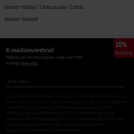
Mannen
Kleding
T-shirts en tops
T-shirts
Mannen
Exclusief
15%
E-mailnieuwsbrief
korting
Meld je aan en ontvang een code voor 15%
korting!
Meer info
Ik geef hierbij toestemming om de Large-nieuwsbrief te ontvangen en ga
ermee akkoord dat Large Popmerchandising B.V. mijn persoonsgegevens
verwerkt om mij regelmatig te informeren over producten. Mijn
persoonsgegevens worden verwerkt in overeenstemming met de
bepalingen van het
Privacybeleid
. Ik kan mijn toestemming te allen tijde
intrekken, bijvoorbeeld door op de ‘afmelden’-link te klikken.
Hier
kan ik me afmelden voor de nieuwsbrief.