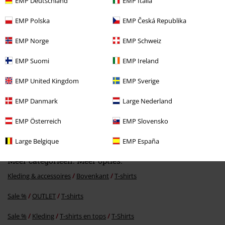
EMP Deutschland
EMP Italia
EMP Polska
EMP Česká Republika
EMP Norge
EMP Schweiz
EMP Suomi
EMP Ireland
EMP United Kingdom
EMP Sverige
-34%
EMP Danmark
Large Nederland
Adviesprijs
vanaf
€ 39,90
€ 25,99
vanaf
EMP Österreich
EMP Slovensko
Large Belgique
EMP España
Meer categorieën. Meer opties.
Kleding & accessoires
Bovenkant
T-shirts
Sale %
OUTLET
T-shirts
Sale %
Kleding
T-shirts en tops
T-Shirts