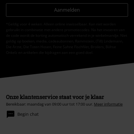
Aanmelden
*Geldig voor 4 weken. Alleen online inwisselbaar. Kan niet worden
gebruikt in combinatie met andere promotiecodes. Na het invoeren van
de code wordt de korting automatisch verrekend in je winkelmandje. Niet
geldig op boeken, media, cadeaubonnen, Rammstein, (Till) Lindemann,
Die Ärzte, Die Toten Hosen, Feine Sahne Fischfilet, Broilers, Böhse
Onkelz en artikelen die bijdragen aan een goed doel.
Onze klantenservice staat voor je klaar
Bereikbaar: maandag van 09:00 uur tot 17:00 uur.
Meer informatie
Begin chat