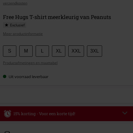
verzendkosten
Free Hugs T-shirt meerkleurig van Peanuts
Exclusief
Meer productinformatie
Kies
S
M
L
XL
XXL
3XL
je
Productafmetingen en maattabel
maat
Uit voorraad leverbaar
15% korting - Voor een korte tijd!
Code
WEEKEND
Kopieer de code