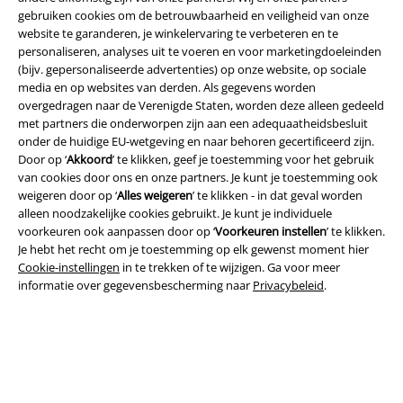
gebruiken cookies om de betrouwbaarheid en veiligheid van onze
website te garanderen, je winkelervaring te verbeteren en te
personaliseren, analyses uit te voeren en voor marketingdoeleinden
(bijv. gepersonaliseerde advertenties) op onze website, op sociale
media en op websites van derden. Als gegevens worden
overgedragen naar de Verenigde Staten, worden deze alleen gedeeld
met partners die onderworpen zijn aan een adequaatheidsbesluit
onder de huidige EU-wetgeving en naar behoren gecertificeerd zijn.
Legal
Door op ‘
Akkoord
’ te klikken, geef je toestemming voor het gebruik
van cookies door ons en onze partners. Je kunt je toestemming ook
Algemene Voorwaarden
weigeren door op ‘
Alles weigeren
’ te klikken - in dat geval worden
alleen noodzakelijke cookies gebruikt. Je kunt je individuele
Bedrijfsgegevens
voorkeuren ook aanpassen door op ‘
Voorkeuren instellen
’ te klikken.
Je hebt het recht om je toestemming op elk gewenst moment hier
Privacyverklaring
Cookie-instellingen
in te trekken of te wijzigen. Ga voor meer
informatie over gegevensbescherming naar
Privacybeleid
.
Verklaring van conformiteit
Informatie over toegankelijkheid
Cookie-instellingen