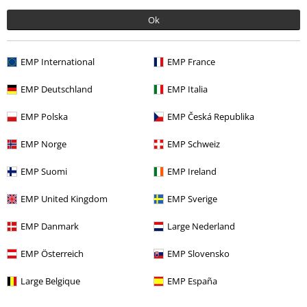
Ok
EMP International
EMP France
EMP Deutschland
EMP Italia
-23%
EMP Polska
EMP Česká Republika
Adviesprijs
vanaf
€ 59,99
€ 45,89
vanaf
EMP Norge
EMP Schweiz
EMP Suomi
EMP Ireland
Meer categorieën. Meer opties.
EMP United Kingdom
EMP Sverige
Kledingmerken
Kleding
Truien
EMP Danmark
Large Nederland
Kledingmerken
Brands by EMP
Vrouwen
EMP Österreich
EMP Slovensko
Kledingmerken
Brands by EMP
Truien en vesten
Hoodies
Large Belgique
EMP España
Kleding
Truien
Hoodies