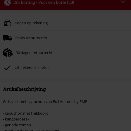
15% korting - Voor een korte tijd!
Code
WEEKEND
Kopieer de code
Geldig t/m 09-08-2026
Kopen op rekening
Minimale bestelwaarde € 49.99.
Gratis retourneren
Zodra je de code hebt ingevoerd, wordt de korting automatisch verrekend in
je winkelmandje.
30 dagen retourrecht
Kan niet gecombineerd worden met andere kortingscodes. Boeken, media,
tickets, Rammstein, (Till) Lindemann, Böhse Onkelz, Broilers, Die Ärzte, Die
Toten Hosen, Metality, cadeaubonnen en artikelen met een inbegrepen
Uitstekende service
donatie zijn uitgesloten van de korting.
Artikelbeschrijving
Girls vest met capuchon van Full Volume by EMP:
- capuchon met trekkoord
- kangoeroezak
- geribde zomen
- print op de voor- en achterkant