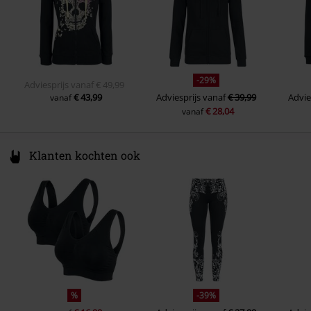
Sluiting
Ritssluiting
Zakken
kangoeroezak
Kleur
zwart
-29%
Adviesprijs
vanaf
€ 49,99
€ 43,99
Adviesprijs
vanaf
€ 39,99
Advie
vanaf
€ 28,04
vanaf
Klanten kochten ook
%
-39%