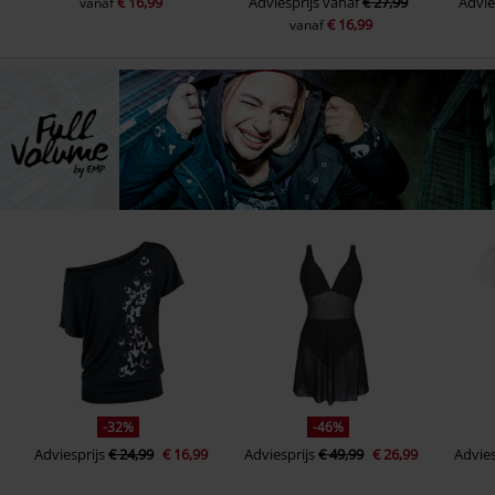
€ 16,99
Adviesprijs
vanaf
€ 27,99
Advie
vanaf
€ 16,99
vanaf
-32%
-46%
Adviesprijs
€ 24,99
€ 16,99
Adviesprijs
€ 49,99
€ 26,99
Advies