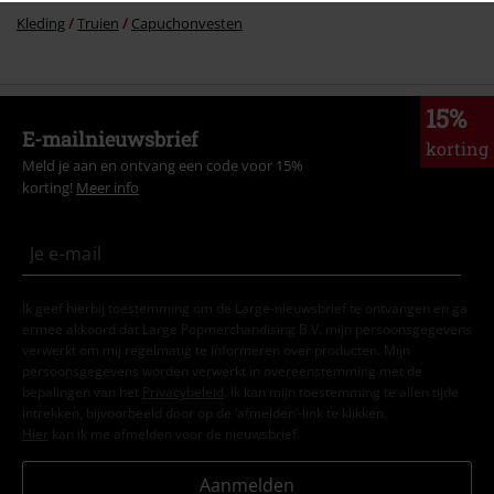
Kleding
Truien
Capuchonvesten
15%
E-mailnieuwsbrief
korting
Meld je aan en ontvang een code voor 15%
korting!
Meer info
Ik geef hierbij toestemming om de Large-nieuwsbrief te ontvangen en ga
ermee akkoord dat Large Popmerchandising B.V. mijn persoonsgegevens
verwerkt om mij regelmatig te informeren over producten. Mijn
persoonsgegevens worden verwerkt in overeenstemming met de
bepalingen van het
Privacybeleid
. Ik kan mijn toestemming te allen tijde
intrekken, bijvoorbeeld door op de ‘afmelden’-link te klikken.
Hier
kan ik me afmelden voor de nieuwsbrief.
Aanmelden