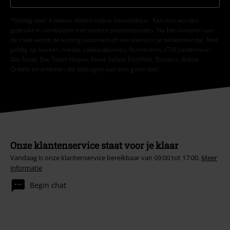
*Geldig voor 4 weken. Alleen online inwisselbaar. Kan niet worden
gebruikt in combinatie met andere promotiecodes. Na het invoeren van
de code wordt de korting automatisch verrekend in je winkelmandje. Niet
geldig op boeken, media, cadeaubonnen, Rammstein, (Till) Lindemann,
Die Ärzte, Die Toten Hosen, Feine Sahne Fischfilet, Broilers, Böhse
Onkelz en artikelen die bijdragen aan een goed doel.
Onze klantenservice staat voor je klaar
Vandaag is onze klantenservice bereikbaar van 09:00 tot 17:00.
Meer
informatie
Begin chat