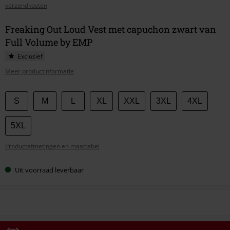
verzendkosten
Freaking Out Loud Vest met capuchon zwart van
Full Volume by EMP
Exclusief
Meer productinformatie
Kies
S
M
L
XL
XXL
3XL
4XL
je
maat
5XL
Productafmetingen en maattabel
Uit voorraad leverbaar