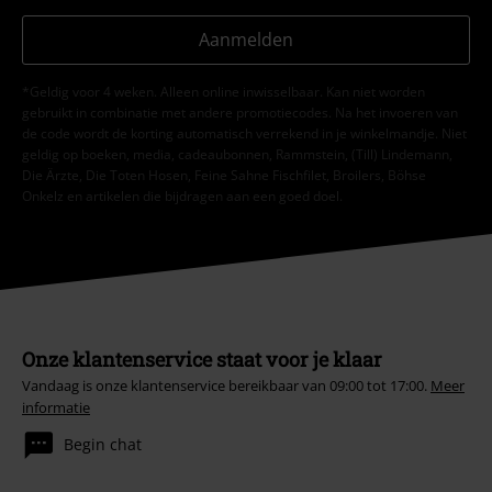
Aanmelden
*Geldig voor 4 weken. Alleen online inwisselbaar. Kan niet worden
gebruikt in combinatie met andere promotiecodes. Na het invoeren van
de code wordt de korting automatisch verrekend in je winkelmandje. Niet
geldig op boeken, media, cadeaubonnen, Rammstein, (Till) Lindemann,
Die Ärzte, Die Toten Hosen, Feine Sahne Fischfilet, Broilers, Böhse
Onkelz en artikelen die bijdragen aan een goed doel.
Onze klantenservice staat voor je klaar
Vandaag is onze klantenservice bereikbaar van 09:00 tot 17:00.
Meer
informatie
Begin chat