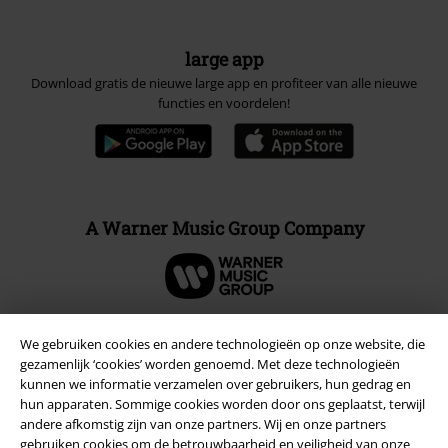
large app
Download gratis de nieuwe large app en profiteer van alle nieuwe
functies en voordelen!
A Warner Music Group Company
We gebruiken cookies en andere technologieën op onze website, die
gezamenlijk ‘cookies’ worden genoemd. Met deze technologieën
Beveiliging
kunnen we informatie verzamelen over gebruikers, hun gedrag en
hun apparaten. Sommige cookies worden door ons geplaatst, terwijl
andere afkomstig zijn van onze partners. Wij en onze partners
gebruiken cookies om de betrouwbaarheid en veiligheid van onze