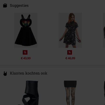
Säntisstraße 89
Suggesties
Kleur
zwart
12277 Berlin
Germany
eu@killstar.com
%
%
€ 43,99
€ 46,99
Klanten kochten ook