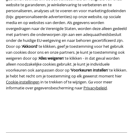
website te garanderen, je winkelervaring te verbeteren en te
personaliseren, analyses uit te voeren en voor marketingdoeleinden
(bijv. gepersonaliseerde advertenties) op onze website, op sociale
media en op websites van derden. Als gegevens worden
overgedragen naar de Verenigde Staten, worden deze alleen gedeeld
met partners die onderworpen zijn aan een adequaatheidsbesluit
onder de huidige EU-wetgeving en naar behoren gecertificeerd zijn.
Door op ‘
Akkoord
’ te klikken, geef je toestemming voor het gebruik
van cookies door ons en onze partners. Je kunt je toestemming ook
weigeren door op ‘
Alles weigeren
’ te klikken - in dat geval worden
Legal
alleen noodzakelijke cookies gebruikt. Je kunt je individuele
voorkeuren ook aanpassen door op ‘
Voorkeuren instellen
’ te klikken.
Algemene Voorwaarden
Je hebt het recht om je toestemming op elk gewenst moment hier
Cookie-instellingen
in te trekken of te wijzigen. Ga voor meer
Bedrijfsgegevens
informatie over gegevensbescherming naar
Privacybeleid
.
Privacyverklaring
Verklaring van conformiteit
Informatie over toegankelijkheid