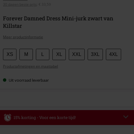
30 dagen beste prijs
:
€ 33,59
Forever Damned Dress Mini-jurk zwart van
Killstar
Meer productinformatie
Kies
XS
M
L
XL
XXL
3XL
4XL
je
Productafmetingen en maattabel
maat
Uit voorraad leverbaar
15% korting - Voor een korte tijd!
Code
AFTERWORK
Kopieer de code