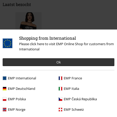
Laatst bezocht
Shopping from International
Please click here to visit EMP Online Shop for customers from
International
%
Ok
€ 29,99
EMP International
EMP France
Meer categorieën. Meer opties.
EMP Deutschland
EMP Italia
Kleding & accessoires
One-Pieces
Jurken
EMP Polska
EMP Česká Republika
Grote maten
Vrouwen
Jurken
Korte jurken
EMP Norge
EMP Schweiz
Grote maten
Jurken
Korte jurken