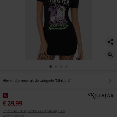
Hier vind je meer uit de categorie "Mini-jurk"
%
€ 29,99
Prijzen incl. BTW, exclusief verpakkings- en
verzendkosten