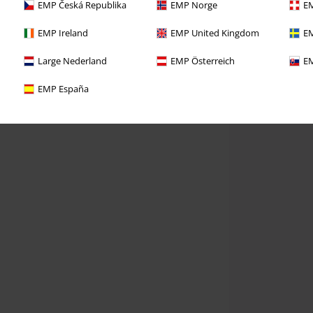
EMP Česká Republika
EMP Norge
EM
EMP Ireland
EMP United Kingdom
EM
Large Nederland
EMP Österreich
EM
EMP España