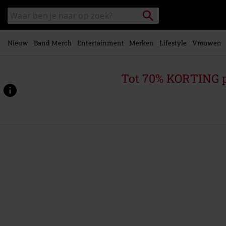
Overslaan
Packstation
Zoek
naar
zoeken
in
hoofdinhoud
catalogus
Nieuw
Band Merch
Entertainment
Merken
Lifestyle
Vrouwen
Tot 70% KORTING 
https://www.large.be/p/firepower/375010St.html