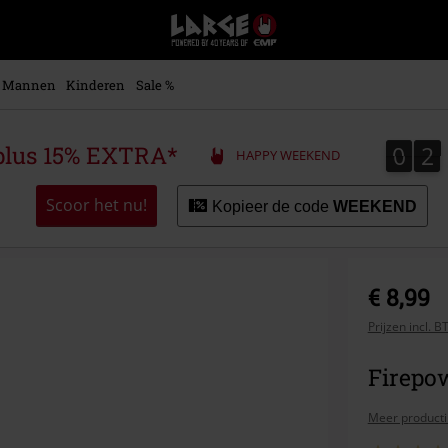
Large
–
Muziek-,
entertainment-,
Mannen
Kinderen
Sale %
en
gaming-
merch
0
2
0
2
plus 15% EXTRA*
HAPPY WEEKEND
+
alternatieve
kleding
Scoor het nu!
Kopieer de code
WEEKEND
€ 8,99
Prijzen incl. 
Firepo
Meer producti