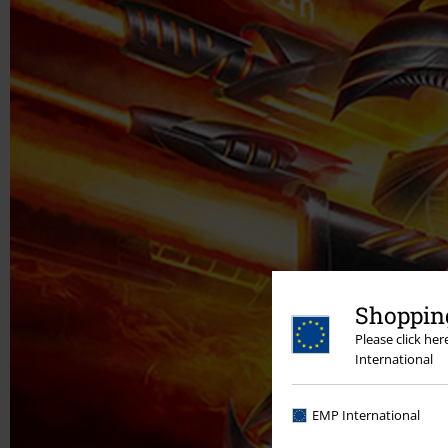
Shopping
Please click he
International
EMP International