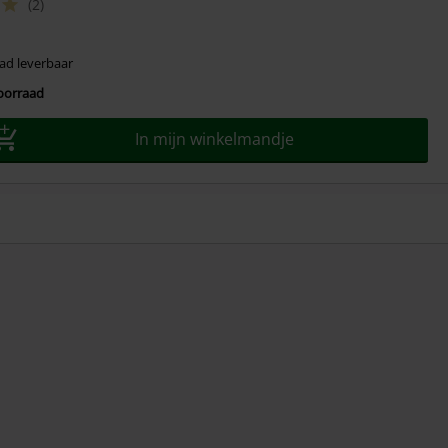
(2)
ad leverbaar
voorraad
In mijn winkelmandje