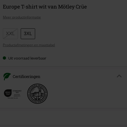
Europe T-shirt wit van Mötley Crüe
Meer productinformatie
Kies
XXL
3XL
je
Productafmetingen en maattabel
maat
Uit voorraad leverbaar
Certificeringen