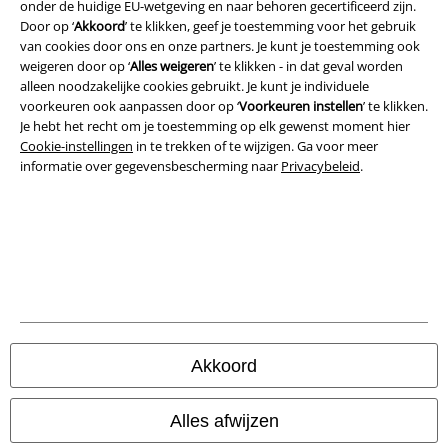
onder de huidige EU-wetgeving en naar behoren gecertificeerd zijn.
Algemene Voorwaarden
Door op ‘
Akkoord
’ te klikken, geef je toestemming voor het gebruik
van cookies door ons en onze partners. Je kunt je toestemming ook
Bedrijfsgegevens
weigeren door op ‘
Alles weigeren
’ te klikken - in dat geval worden
alleen noodzakelijke cookies gebruikt. Je kunt je individuele
Privacyverklaring
voorkeuren ook aanpassen door op ‘
Voorkeuren instellen
’ te klikken.
Je hebt het recht om je toestemming op elk gewenst moment hier
Cookie-instellingen
in te trekken of te wijzigen. Ga voor meer
Verklaring van conformiteit
informatie over gegevensbescherming naar
Privacybeleid
.
Informatie over toegankelijkheid
Cookie-instellingen
Annuleer bestelling
Alle prijzen incl.
wettelijke BTW
© 1986-2026 Large Popmerchandising BV
Akkoord
Alles afwijzen