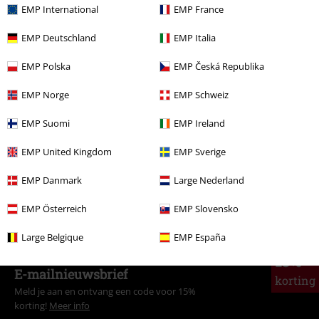
EMP International
EMP France
EMP Deutschland
EMP Italia
Meer categorieën. Meer opties.
EMP Polska
EMP Česká Republika
Grote maten
Mannen
T-shirts
EMP Norge
EMP Schweiz
Grote maten
T-shirts en tops
T-shirts
EMP Suomi
EMP Ireland
Kleding
T-shirts en tops
T-shirts
EMP United Kingdom
EMP Sverige
Band Merch
Genre
Rock
EMP Danmark
Large Nederland
Band Merch
Genre
Hardrock
EMP Österreich
EMP Slovensko
Large Belgique
EMP España
15%
E-mailnieuwsbrief
korting
Meld je aan en ontvang een code voor 15%
korting!
Meer info