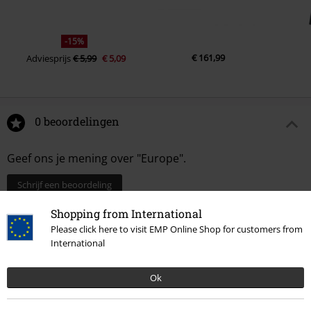
-15%
€ 161,99
Adviesprijs
€ 5,99
€ 5,09
0 beoordelingen
Geef ons je mening over "Europe".
Schrijf een beoordeling
Shopping from International
Please click here to visit EMP Online Shop for customers from
International
Ok