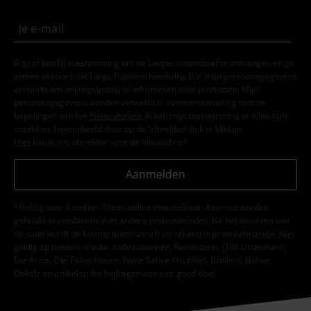
Ik geef hierbij toestemming om de Large-nieuwsbrief te ontvangen en ga
ermee akkoord dat Large Popmerchandising B.V. mijn persoonsgegevens
verwerkt om mij regelmatig te informeren over producten. Mijn
persoonsgegevens worden verwerkt in overeenstemming met de
bepalingen van het
Privacybeleid
. Ik kan mijn toestemming te allen tijde
intrekken, bijvoorbeeld door op de ‘afmelden’-link te klikken.
Hier
kan ik me afmelden voor de nieuwsbrief.
Aanmelden
*Geldig voor 4 weken. Alleen online inwisselbaar. Kan niet worden
gebruikt in combinatie met andere promotiecodes. Na het invoeren van
de code wordt de korting automatisch verrekend in je winkelmandje. Niet
geldig op boeken, media, cadeaubonnen, Rammstein, (Till) Lindemann,
Die Ärzte, Die Toten Hosen, Feine Sahne Fischfilet, Broilers, Böhse
Onkelz en artikelen die bijdragen aan een goed doel.