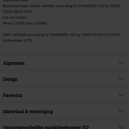
Duurzaamheid:
Basismateriaal: Gildan certified according to STANDARD 100 by OEKO-
TEX® 68252 OETI
Lid van Sedex
Wrap Certification (16346)
EMP: certified according to STANDARD 100 by OEKO-TEX® 21.0.57027
Hohenstein HTTI
Algemeen
Artikelnr.
565297
Design
Titel
Europe
Producttype
T-shirt
Muziekgenre
Pasvorm
Hard Rock
Patroon
effen
Artikelonderwerp
Band merch, Bands,
Pasvorm/Tops
Regular
Duurzaamheid
Bedrukt
Materiaal & verzorging
ja
Lengte (van de kleding)
Normaal
Handtekening
nee
Drukvorm
Zeefdruk
Buitenmateriaal
100% katoen
Verantwoordelijke marktdeelnemer EU
Licentie
officieel gelicentieerd artikel
Details
Bedrukte voorkant