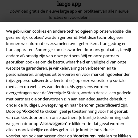
large app
Download gratis de nieuwe large app en profiteer van alle nieuwe
functies en voordelen!
We gebruiken cookies en andere technologieën op onze website, die
gezamenlijk ‘cookies’ worden genoemd. Met deze technologieën
kunnen we informatie verzamelen over gebruikers, hun gedrag en
hun apparaten. Sommige cookies worden door ons geplaatst, terwijl
A Warner Music Group Company
andere afkomstig zijn van onze partners. Wij en onze partners
gebruiken cookies om de betrouwbaarheid en veiligheid van onze
website te garanderen, je winkelervaring te verbeteren en te
personaliseren, analyses uit te voeren en voor marketingdoeleinden
(bijv. gepersonaliseerde advertenties) op onze website, op sociale
media en op websites van derden. Als gegevens worden
overgedragen naar de Verenigde Staten, worden deze alleen gedeeld
Beveiliging
met partners die onderworpen zijn aan een adequaatheidsbesluit
onder de huidige EU-wetgeving en naar behoren gecertificeerd zijn.
Door op ‘
Akkoord
’ te klikken, geef je toestemming voor het gebruik
van cookies door ons en onze partners. Je kunt je toestemming ook
weigeren door op ‘
Alles weigeren
’ te klikken - in dat geval worden
alleen noodzakelijke cookies gebruikt. Je kunt je individuele
voorkeuren ook aanpassen door op ‘
Voorkeuren instellen
’ te klikken.