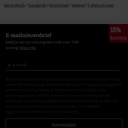
Band Merch
Top Bands
Motörhead
Kleding
T-shirts en tops
15%
E-mailnieuwsbrief
korting
Meld je aan en ontvang een code voor 15%
korting!
Meer info
Ik geef hierbij toestemming om de Large-nieuwsbrief te ontvangen en ga
ermee akkoord dat Large Popmerchandising B.V. mijn persoonsgegevens
verwerkt om mij regelmatig te informeren over producten. Mijn
persoonsgegevens worden verwerkt in overeenstemming met de
bepalingen van het
Privacybeleid
. Ik kan mijn toestemming te allen tijde
intrekken, bijvoorbeeld door op de ‘afmelden’-link te klikken.
Hier
kan ik me afmelden voor de nieuwsbrief.
Aanmelden