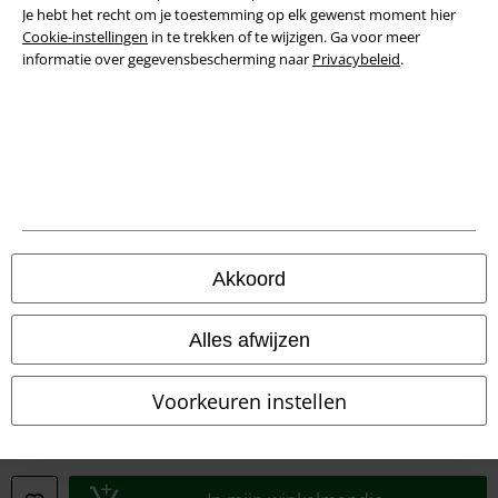
Je hebt het recht om je toestemming op elk gewenst moment hier
Cookie-instellingen
in te trekken of te wijzigen. Ga voor meer
informatie over gegevensbescherming naar
Privacybeleid
.
Legal
Algemene Voorwaarden
Bedrijfsgegevens
Akkoord
Privacyverklaring
Alles afwijzen
Verklaring van conformiteit
Voorkeuren instellen
Informatie over toegankelijkheid
Cookie-instellingen