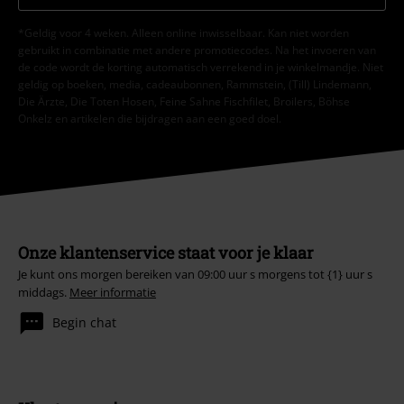
*Geldig voor 4 weken. Alleen online inwisselbaar. Kan niet worden
gebruikt in combinatie met andere promotiecodes. Na het invoeren van
de code wordt de korting automatisch verrekend in je winkelmandje. Niet
geldig op boeken, media, cadeaubonnen, Rammstein, (Till) Lindemann,
Die Ärzte, Die Toten Hosen, Feine Sahne Fischfilet, Broilers, Böhse
Onkelz en artikelen die bijdragen aan een goed doel.
Onze klantenservice staat voor je klaar
Je kunt ons morgen bereiken van 09:00 uur s morgens tot {1} uur s
middags.
Meer informatie
Begin chat