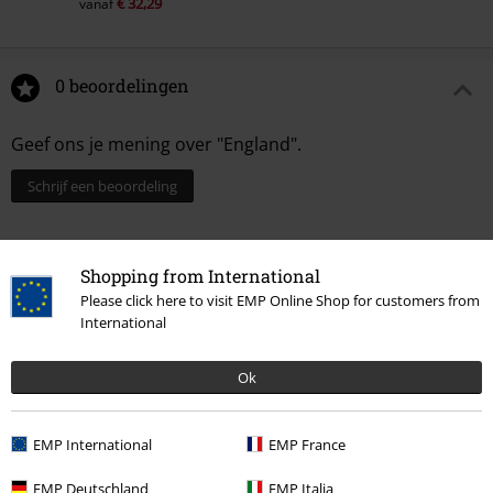
€ 32,29
vanaf
0 beoordelingen
Geef ons je mening over "England".
Schrijf een beoordeling
Shopping from International
Please click here to visit EMP Online Shop for customers from
International
Ok
EMP International
EMP France
Laatst bezocht
EMP Deutschland
EMP Italia