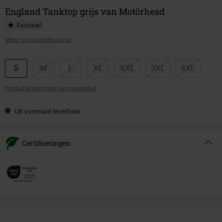
England Tanktop grijs van Motörhead
Exclusief
Meer productinformatie
Kies
S
M
L
XL
XXL
3XL
4XL
je
Productafmetingen en maattabel
maat
Uit voorraad leverbaar
Certificeringen