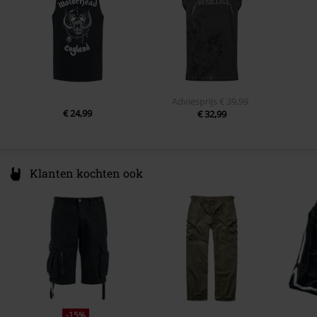
Mouwlengte
Mouwloos
Regularweight
Kleur
grijs
Adviesprijs
€ 39,99
€ 24,99
€ 32,99
Klanten kochten ook
-15%