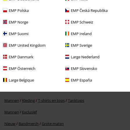
EMP Polska
EMP Česká Republika
EMP Norge
EMP Schweiz
EMP Suomi
EMP Ireland
EMP United Kingdom
EMP Sverige
EMP Danmark
Large Nederland
€ 26,99
EMP Österreich
EMP Slovensko
Meer categorieën. Meer opties.
Large Belgique
EMP España
Sale %
Kleding
T-shirts en tops
Tanktops
Mannen
Kleding
T-shirts en tops
Tanktops
Mannen
Exclusief
Nieuw
Bandmerch
Grote maten