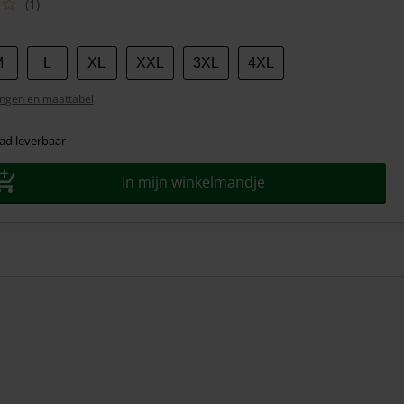
(1)
M
L
XL
XXL
3XL
4XL
ngen en maattabel
ad leverbaar
In mijn winkelmandje