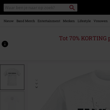
Overslaan
Packstation
Zoek
naar
zoeken
in
hoofdinhoud
catalogus
Nieuw
Band Merch
Entertainment
Merken
Lifestyle
Vrouwen
Tot 70% KORTING 
https://www.large.be/p/engel/507746.html