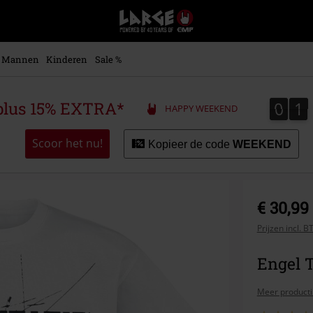
Large
–
Muziek-,
entertainment-,
Mannen
Kinderen
Sale %
en
gaming-
merch
0
1
0
1
plus 15% EXTRA*
HAPPY WEEKEND
+
alternatieve
kleding
Scoor het nu!
Kopieer de code
WEEKEND
€ 30,99
Prijzen incl. 
Engel 
Meer producti