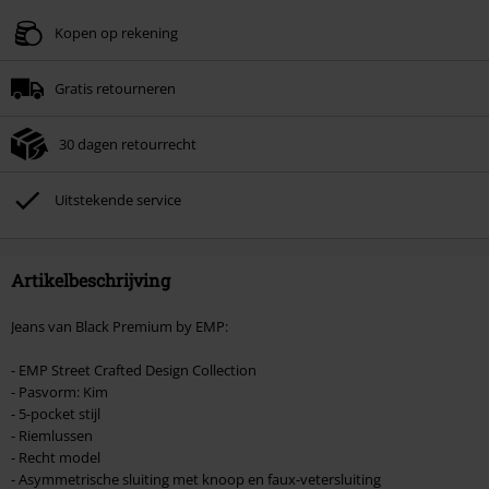
Geldig t/m 09-08-2026
Kopen op rekening
Minimale bestelwaarde € 49.99.
Gratis retourneren
Zodra je de code hebt ingevoerd, wordt de korting automatisch verrekend in
je winkelmandje.
30 dagen retourrecht
Kan niet gecombineerd worden met andere kortingscodes. Boeken, media,
tickets, Rammstein, (Till) Lindemann, Böhse Onkelz, Broilers, Die Ärzte, Die
Toten Hosen, Metality, cadeaubonnen en artikelen met een inbegrepen
Uitstekende service
donatie zijn uitgesloten van de korting.
Artikelbeschrijving
Jeans van Black Premium by EMP:
- EMP Street Crafted Design Collection
- Pasvorm: Kim
- 5-pocket stijl
- Riemlussen
- Recht model
- Asymmetrische sluiting met knoop en faux-vetersluiting