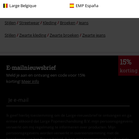
Large Belgique
EMP España
Sale %
OUTLET
Broeken
Stijlen
Streetwear
Kleding
Broeken
Jeans
Stijlen
Zwarte kleding
Zwarte broeken
Zwarte jeans
15%
E-mailnieuwsbrief
korting
Meld je aan en ontvang een code voor 15%
korting!
Meer info
Ik geef hierbij toestemming om de Large-nieuwsbrief te ontvangen en ga
ermee akkoord dat Large Popmerchandising B.V. mijn persoonsgegevens
verwerkt om mij regelmatig te informeren over producten. Mijn
persoonsgegevens worden verwerkt in overeenstemming met de
bepalingen van het
Privacybeleid
. Ik kan mijn toestemming te allen tijde