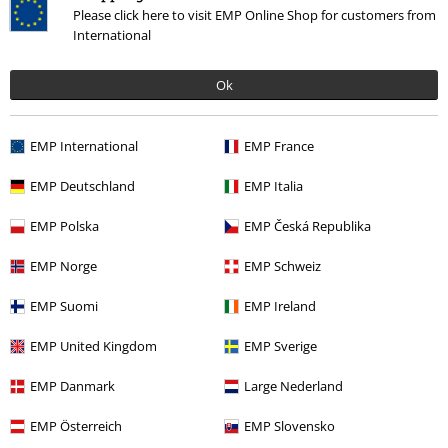
Please click here to visit EMP Online Shop for customers from
International
Laatst bezocht
Ok
EMP International
EMP France
EMP Deutschland
EMP Italia
EMP Polska
EMP Česká Republika
%
EMP Norge
EMP Schweiz
€ 15,99
EMP Suomi
EMP Ireland
EMP United Kingdom
EMP Sverige
Meer categorieën. Meer opties.
EMP Danmark
Large Nederland
Sale %
Kleding
Broeken & Shorts
Jeans
EMP Österreich
EMP Slovensko
Sale %
Kleding merken
Black Premium by EMP