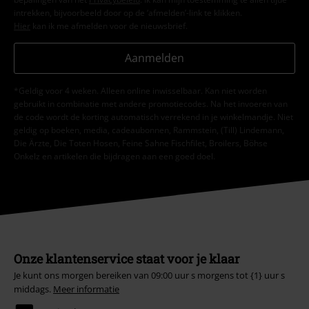
intrekken, bijvoorbeeld door op de ‘afmelden’-link te klikken.
Hier
kan ik me afmelden voor de nieuwsbrief.
Aanmelden
*Geldig voor 4 weken. Alleen online inwisselbaar. Kan niet worden
gebruikt in combinatie met andere promotiecodes. Na het invoeren van
de code wordt de korting automatisch verrekend in je winkelmandje. Niet
geldig op boeken, media, cadeaubonnen, Rammstein, (Till) Lindemann,
Die Ärzte, Die Toten Hosen, Feine Sahne Fischfilet, Broilers, Böhse
Onkelz en artikelen die bijdragen aan een goed doel.
Onze klantenservice staat voor je klaar
Je kunt ons morgen bereiken van 09:00 uur s morgens tot {1} uur s
middags.
Meer informatie