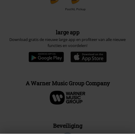
PostNL Pickup
large app
Download gratis de nieuwe large app en profiteer van alle nieuwe
functies en voordelen!
A Warner Music Group Company
Beveiliging