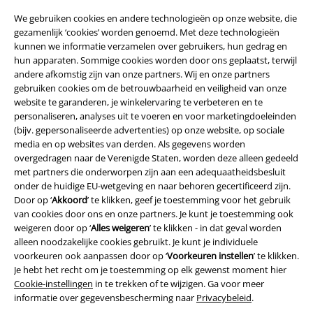
We gebruiken cookies en andere technologieën op onze website, die
gezamenlijk ‘cookies’ worden genoemd. Met deze technologieën
kunnen we informatie verzamelen over gebruikers, hun gedrag en
hun apparaten. Sommige cookies worden door ons geplaatst, terwijl
andere afkomstig zijn van onze partners. Wij en onze partners
gebruiken cookies om de betrouwbaarheid en veiligheid van onze
website te garanderen, je winkelervaring te verbeteren en te
personaliseren, analyses uit te voeren en voor marketingdoeleinden
(bijv. gepersonaliseerde advertenties) op onze website, op sociale
media en op websites van derden. Als gegevens worden
overgedragen naar de Verenigde Staten, worden deze alleen gedeeld
met partners die onderworpen zijn aan een adequaatheidsbesluit
Legal
onder de huidige EU-wetgeving en naar behoren gecertificeerd zijn.
Door op ‘
Akkoord
’ te klikken, geef je toestemming voor het gebruik
Algemene Voorwaarden
van cookies door ons en onze partners. Je kunt je toestemming ook
weigeren door op ‘
Alles weigeren
’ te klikken - in dat geval worden
Bedrijfsgegevens
alleen noodzakelijke cookies gebruikt. Je kunt je individuele
voorkeuren ook aanpassen door op ‘
Voorkeuren instellen
’ te klikken.
Privacyverklaring
Je hebt het recht om je toestemming op elk gewenst moment hier
Cookie-instellingen
in te trekken of te wijzigen. Ga voor meer
informatie over gegevensbescherming naar
Privacybeleid
.
Verklaring van conformiteit