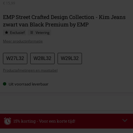
€ 15,99
EMP Street Crafted Design Collection - Kim Jeans
zwart van Black Premium by EMP
Exclusief
Vetering
Meer productinformatie
Kies
W27L32
W28L32
W29L32
je
Productafmetingen en maattabel
maat
Uit voorraad leverbaar
15% korting - Voor een korte tijd!
Code
WEEKEND
Kopieer de code