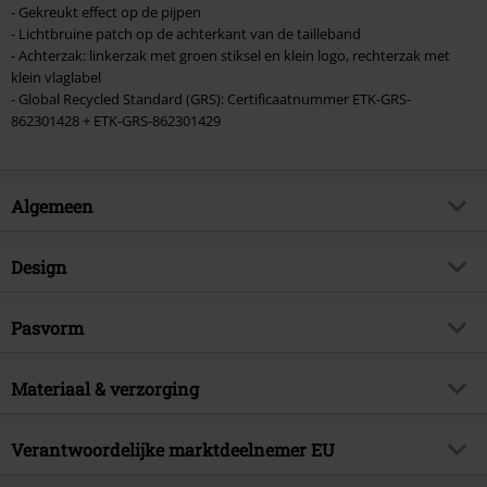
- Gekreukt effect op de pijpen
- Lichtbruine patch op de achterkant van de tailleband
- Achterzak: linkerzak met groen stiksel en klein logo, rechterzak met
klein vlaglabel
- Global Recycled Standard (GRS): Certificaatnummer ETK-GRS-
862301428 + ETK-GRS-862301429
Algemeen
Artikelnr.
534330
Design
Titel
EMP Street Crafted Design
Collection - Kim
Producttype
Jeans
Pasvorm
Brand
Black Premium by EMP
Patroon
effen
Stijl/Vorm
Rechte pijp
Exclusief
Ja
Bedrukt
Materiaal & verzorging
nee
Taille
Medium heuphoogte
Artikelonderwerp
Street wear
Details
Vetering
Buitenmateriaal
66% katoen, 34% polyester
Beenvorm
Verantwoordelijke marktdeelnemer EU
Recht
Handtekening
nee
Sluiting
Knoopdetail
(gerecycled)
Voetbreedte
Normaal
Releasedatum
10-08-2023