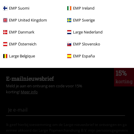
EMP Suomi
EMP Ireland
Grote maten
Jacks
Bodywarmers
EMP United Kingdom
EMP Sverige
Kleding
Jacks
Bodywarmers
EMP Danmark
Large Nederland
Stijlen
Zwarte kleding
Zwarte jacks
EMP Österreich
EMP Slovensko
Kleding & accessoires
Bovenkant
Jacks
Large Belgique
EMP España
15%
E-mailnieuwsbrief
korting
Meld je aan en ontvang een code voor 15%
korting!
Meer info
Ik geef hierbij toestemming om de Large-nieuwsbrief te ontvangen en ga
ermee akkoord dat Large Popmerchandising B.V. mijn persoonsgegevens