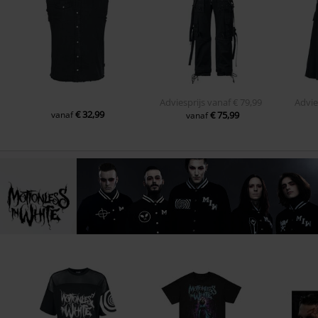
Adviesprijs
vanaf
€ 79,99
Advie
€ 32,99
vanaf
€ 75,99
vanaf