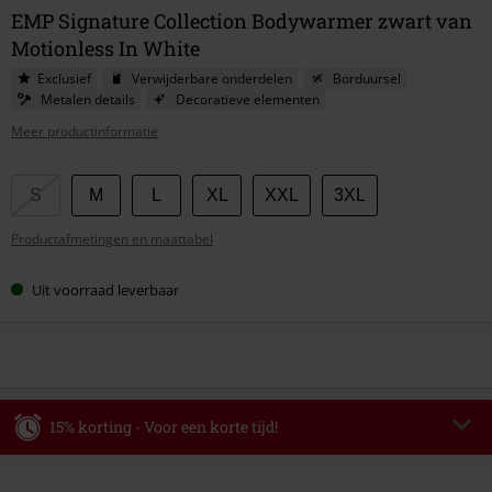
EMP Signature Collection Bodywarmer zwart van
Motionless In White
Exclusief
Verwijderbare onderdelen
Borduursel
Metalen details
Decoratieve elementen
Meer productinformatie
Kies
S
M
L
XL
XXL
3XL
je
Productafmetingen en maattabel
maat
Uit voorraad leverbaar
15% korting - Voor een korte tijd!
Code
WEEKEND
Kopieer de code