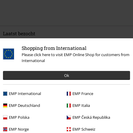
Laatst bezocht
Shopping from International
Please click here to visit EMP Online Shop for customers from
International
Ok
EMP International
EMP France
€ 75,99
vanaf
EMP Deutschland
EMP Italia
EMP Polska
EMP Česká Republika
Meer categorieën. Meer opties.
EMP Norge
EMP Schweiz
Stijlen
Festival
Bandmerch