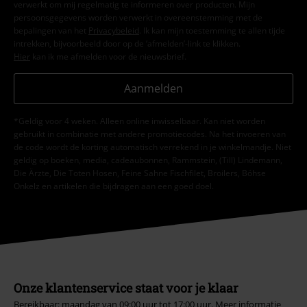
verwerkt om mij regelmatig te informeren over producten. Mijn
persoonsgegevens worden verwerkt in overeenstemming met de
bepalingen van het
Privacybeleid
. Ik kan mijn toestemming te allen tijde
intrekken, bijvoorbeeld door op de ‘afmelden’-link te klikken.
Hier
kan ik me afmelden voor de nieuwsbrief.
Aanmelden
*Geldig voor 4 weken. Alleen online inwisselbaar. Kan niet worden
gebruikt in combinatie met andere promotiecodes. Na het invoeren van
de code wordt de korting automatisch verrekend in je winkelmandje. Niet
geldig op boeken, media, cadeaubonnen, Rammstein, (Till) Lindemann,
Die Ärzte, Die Toten Hosen, Feine Sahne Fischfilet, Broilers, Böhse
Onkelz en artikelen die bijdragen aan een goed doel.
Onze klantenservice staat voor je klaar
Bereikbaar: maandag van 09:00 uur tot 17:00 uur.
Meer informatie