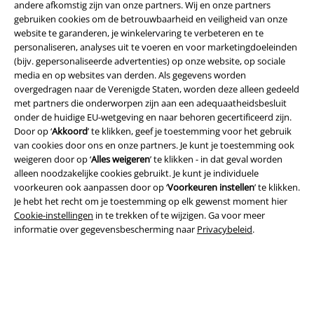
andere afkomstig zijn van onze partners. Wij en onze partners
gebruiken cookies om de betrouwbaarheid en veiligheid van onze
website te garanderen, je winkelervaring te verbeteren en te
personaliseren, analyses uit te voeren en voor marketingdoeleinden
(bijv. gepersonaliseerde advertenties) op onze website, op sociale
media en op websites van derden. Als gegevens worden
overgedragen naar de Verenigde Staten, worden deze alleen gedeeld
met partners die onderworpen zijn aan een adequaatheidsbesluit
onder de huidige EU-wetgeving en naar behoren gecertificeerd zijn.
Door op ‘
Akkoord
’ te klikken, geef je toestemming voor het gebruik
van cookies door ons en onze partners. Je kunt je toestemming ook
weigeren door op ‘
Alles weigeren
’ te klikken - in dat geval worden
alleen noodzakelijke cookies gebruikt. Je kunt je individuele
voorkeuren ook aanpassen door op ‘
Voorkeuren instellen
’ te klikken.
Legal
Je hebt het recht om je toestemming op elk gewenst moment hier
Cookie-instellingen
in te trekken of te wijzigen. Ga voor meer
Algemene Voorwaarden
informatie over gegevensbescherming naar
Privacybeleid
.
Bedrijfsgegevens
Privacyverklaring