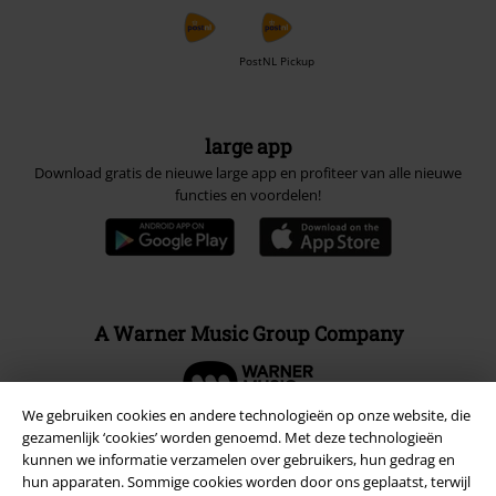
PostNL Pickup
large app
Download gratis de nieuwe large app en profiteer van alle nieuwe
functies en voordelen!
A Warner Music Group Company
We gebruiken cookies en andere technologieën op onze website, die
gezamenlijk ‘cookies’ worden genoemd. Met deze technologieën
kunnen we informatie verzamelen over gebruikers, hun gedrag en
hun apparaten. Sommige cookies worden door ons geplaatst, terwijl
Beveiliging