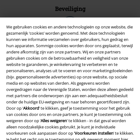
Beveiliging
We gebruiken cookies en andere technologieën op onze website, die
gezamenlijk ‘cookies’ worden genoemd. Met deze technologieën
kunnen we informatie verzamelen over gebruikers, hun gedrag en
hun apparaten. Sommige cookies worden door ons geplaatst, terwijl
andere afkomstig zijn van onze partners. Wij en onze partners
gebruiken cookies om de betrouwbaarheid en veiligheid van onze
website te garanderen, je winkelervaring te verbeteren en te
personaliseren, analyses uit te voeren en voor marketingdoeleinden
(bijv. gepersonaliseerde advertenties) op onze website, op sociale
media en op websites van derden. Als gegevens worden
overgedragen naar de Verenigde Staten, worden deze alleen gedeeld
met partners die onderworpen zijn aan een adequaatheidsbesluit
Legal
onder de huidige EU-wetgeving en naar behoren gecertificeerd zijn.
Door op ‘
Akkoord
’ te klikken, geef je toestemming voor het gebruik
Algemene Voorwaarden
van cookies door ons en onze partners. Je kunt je toestemming ook
weigeren door op ‘
Alles weigeren
’ te klikken - in dat geval worden
Bedrijfsgegevens
alleen noodzakelijke cookies gebruikt. Je kunt je individuele
voorkeuren ook aanpassen door op ‘
Voorkeuren instellen
’ te klikken.
Privacyverklaring
Je hebt het recht om je toestemming op elk gewenst moment hier