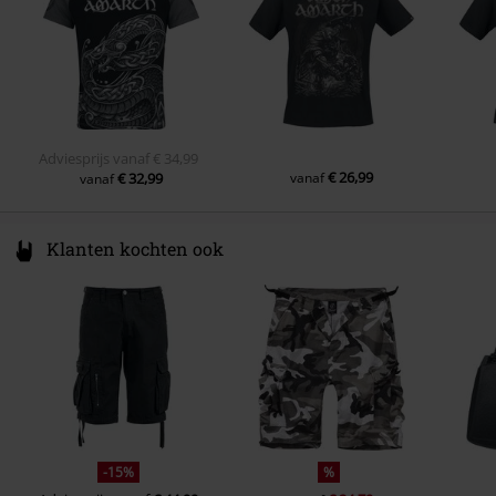
Gewicht/ Gramsgewicht - T-shirts
Premium T-shirt (ca. 160 g/m²) -
Mouwvorm
Mouwen om op te rollen
Regularweight
Mouwlengte
Korte Mouwen
Zakken
Zonder zakken
Kleur
donkergrijs
Adviesprijs
vanaf
€ 34,99
€ 26,99
€ 32,99
vanaf
vanaf
Klanten kochten ook
-15%
%