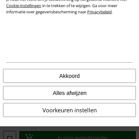
Cookie-instellingen
in te trekken of te wijzigen. Ga voor meer
informatie over gegevensbescherming naar
Privacybeleid
.
Verklaring van conformiteit
Informatie over toegankelijkheid
Cookie-instellingen
Annuleer bestelling
Alle prijzen incl.
wettelijke BTW
Akkoord
© 1986-2026 Large Popmerchandising BV
Alles afwijzen
Voorkeuren instellen
Onze online shops
EMP International
EMP France
In mijn winkelmandje