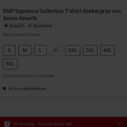
EMP Signature Collection T-shirt donkergrijs van
Amon Amarth
Exclusief
Borduursel
Meer productinformatie
Kies
S
M
L
XL
XXL
3XL
4XL
je
maat
5XL
Productafmetingen en maattabel
Uit voorraad leverbaar
15% korting - Voor een korte tijd!