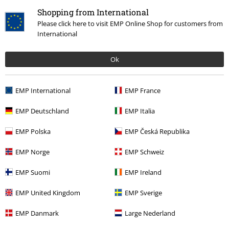
Shopping from International
Please click here to visit EMP Online Shop for customers from
International
Ok
Laatst bezocht
EMP International
EMP France
EMP Deutschland
EMP Italia
EMP Polska
EMP Česká Republika
EMP Norge
EMP Schweiz
EMP Suomi
EMP Ireland
Adviesprijs
vanaf
€ 53,99
€ 32,99
vanaf
EMP United Kingdom
EMP Sverige
EMP Danmark
Large Nederland