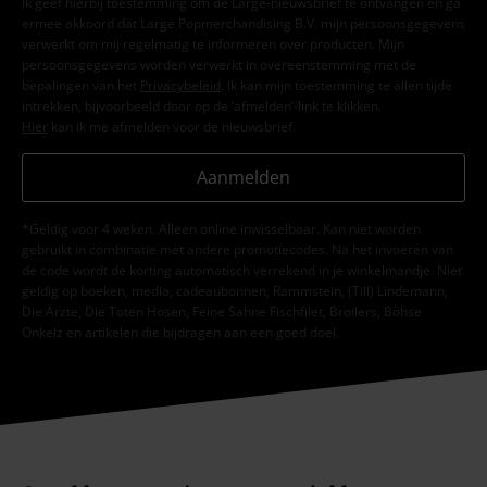
Ik geef hierbij toestemming om de Large-nieuwsbrief te ontvangen en ga
ermee akkoord dat Large Popmerchandising B.V. mijn persoonsgegevens
verwerkt om mij regelmatig te informeren over producten. Mijn
persoonsgegevens worden verwerkt in overeenstemming met de
bepalingen van het
Privacybeleid
. Ik kan mijn toestemming te allen tijde
intrekken, bijvoorbeeld door op de ‘afmelden’-link te klikken.
Hier
kan ik me afmelden voor de nieuwsbrief.
Aanmelden
*Geldig voor 4 weken. Alleen online inwisselbaar. Kan niet worden
gebruikt in combinatie met andere promotiecodes. Na het invoeren van
de code wordt de korting automatisch verrekend in je winkelmandje. Niet
geldig op boeken, media, cadeaubonnen, Rammstein, (Till) Lindemann,
Die Ärzte, Die Toten Hosen, Feine Sahne Fischfilet, Broilers, Böhse
Onkelz en artikelen die bijdragen aan een goed doel.