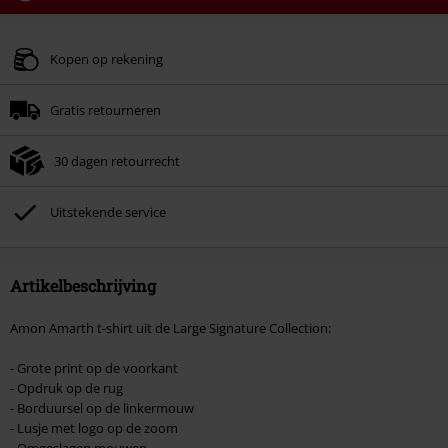
Code
WEEKEND
Kopieer de code
Geldig t/m 09-08-2026
Kopen op rekening
Minimale bestelwaarde € 49.99.
Gratis retourneren
Zodra je de code hebt ingevoerd, wordt de korting automatisch verrekend in
je winkelmandje.
30 dagen retourrecht
Kan niet gecombineerd worden met andere kortingscodes. Boeken, media,
tickets, Rammstein, (Till) Lindemann, Böhse Onkelz, Broilers, Die Ärzte, Die
Toten Hosen, Metality, cadeaubonnen en artikelen met een inbegrepen
Uitstekende service
donatie zijn uitgesloten van de korting.
Artikelbeschrijving
Amon Amarth t-shirt uit de Large Signature Collection:
- Grote print op de voorkant
- Opdruk op de rug
- Borduursel op de linkermouw
- Lusje met logo op de zoom