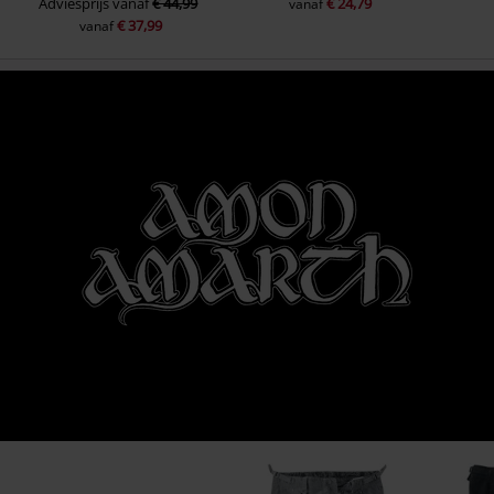
Adviesprijs
vanaf
€ 44,99
€ 24,79
vanaf
€ 37,99
vanaf