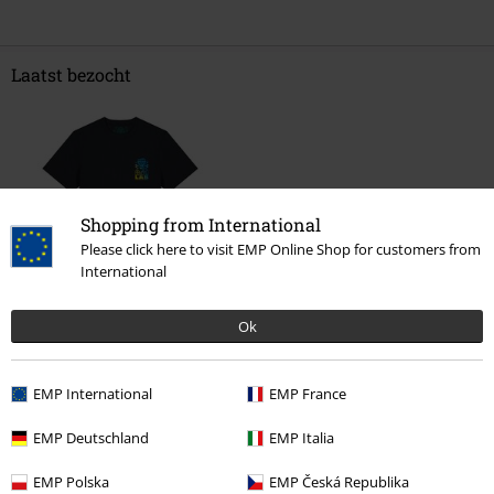
Laatst bezocht
Shopping from International
Please click here to visit EMP Online Shop for customers from
International
%
€ 19,99
Ok
EMP International
EMP France
Meer categorieën. Meer opties.
EMP Deutschland
EMP Italia
Mannen
Kleding
T-shirts en tops
T-shirts
EMP Polska
EMP Česká Republika
Kleding & accessoires
Bovenkant
T-shirts