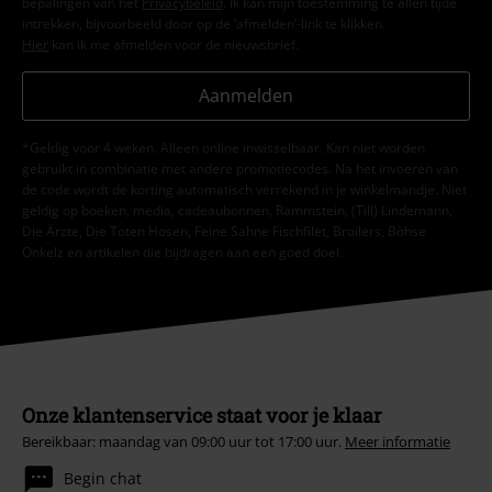
bepalingen van het
Privacybeleid
. Ik kan mijn toestemming te allen tijde
intrekken, bijvoorbeeld door op de ‘afmelden’-link te klikken.
Hier
kan ik me afmelden voor de nieuwsbrief.
Aanmelden
*Geldig voor 4 weken. Alleen online inwisselbaar. Kan niet worden
gebruikt in combinatie met andere promotiecodes. Na het invoeren van
de code wordt de korting automatisch verrekend in je winkelmandje. Niet
geldig op boeken, media, cadeaubonnen, Rammstein, (Till) Lindemann,
Die Ärzte, Die Toten Hosen, Feine Sahne Fischfilet, Broilers, Böhse
Onkelz en artikelen die bijdragen aan een goed doel.
Onze klantenservice staat voor je klaar
Bereikbaar: maandag van 09:00 uur tot 17:00 uur.
Meer informatie
Begin chat