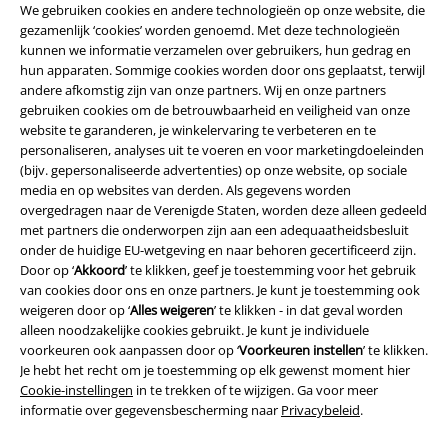
We gebruiken cookies en andere technologieën op onze website, die
gezamenlijk ‘cookies’ worden genoemd. Met deze technologieën
kunnen we informatie verzamelen over gebruikers, hun gedrag en
hun apparaten. Sommige cookies worden door ons geplaatst, terwijl
andere afkomstig zijn van onze partners. Wij en onze partners
gebruiken cookies om de betrouwbaarheid en veiligheid van onze
website te garanderen, je winkelervaring te verbeteren en te
personaliseren, analyses uit te voeren en voor marketingdoeleinden
(bijv. gepersonaliseerde advertenties) op onze website, op sociale
media en op websites van derden. Als gegevens worden
overgedragen naar de Verenigde Staten, worden deze alleen gedeeld
met partners die onderworpen zijn aan een adequaatheidsbesluit
Legal
onder de huidige EU-wetgeving en naar behoren gecertificeerd zijn.
Door op ‘
Akkoord
’ te klikken, geef je toestemming voor het gebruik
Algemene Voorwaarden
van cookies door ons en onze partners. Je kunt je toestemming ook
weigeren door op ‘
Alles weigeren
’ te klikken - in dat geval worden
Bedrijfsgegevens
alleen noodzakelijke cookies gebruikt. Je kunt je individuele
voorkeuren ook aanpassen door op ‘
Voorkeuren instellen
’ te klikken.
Privacyverklaring
Je hebt het recht om je toestemming op elk gewenst moment hier
Cookie-instellingen
in te trekken of te wijzigen. Ga voor meer
informatie over gegevensbescherming naar
Privacybeleid
.
Verklaring van conformiteit