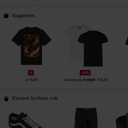
Sexe
Mannen
Verzorgingsinstructies
Machinewasbaar
Mouwlengte
Korte Mouwen
BT Merchandising GmbH
Wilhelm-Kabus-Straße 21-35
Suggesties
Kleur
zwart
10829 Berlin
Germany
service@bt-merchandising.de
%
-64%
€ 16,99
Adviesprijs
€ 24,99
€ 8,79
Klanten kochten ook