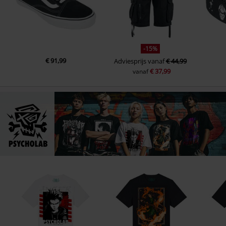
-15%
€ 91,99
Adviesprijs
vanaf
€ 44,99
€ 37,99
vanaf