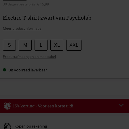
30 dagen beste prijs
:
€ 15,99
Electric T-shirt zwart van Psycholab
Meer productinformatie
Kies
S
M
L
XL
XXL
je
Productafmetingen en maattabel
maat
Uit voorraad leverbaar
15% korting - Voor een korte tijd!
Code
WEEKEND
Kopieer de code
Geldig t/m 09-08-2026
Kopen op rekening