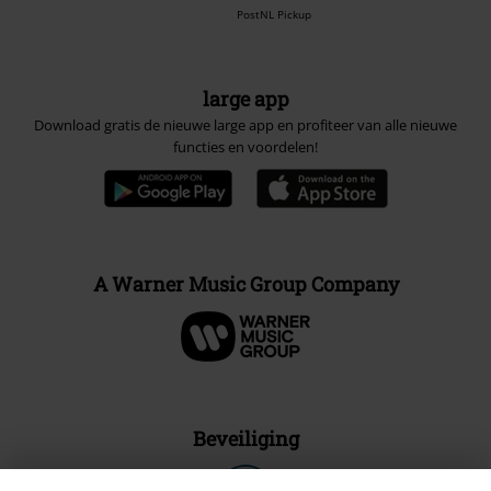
PostNL Pickup
large app
Download gratis de nieuwe large app en profiteer van alle nieuwe
functies en voordelen!
A Warner Music Group Company
Beveiliging