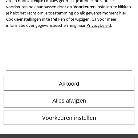
alleen noodzakelijke cookies gebruikt. Je kunt je individuele
voorkeuren ook aanpassen door op ‘
Voorkeuren instellen
’ te klikken.
Je hebt het recht om je toestemming op elk gewenst moment hier
Cookie-instellingen
in te trekken of te wijzigen. Ga voor meer
informatie over gegevensbescherming naar
Privacybeleid
.
Legal
Algemene Voorwaarden
Bedrijfsgegevens
Akkoord
Privacyverklaring
Alles afwijzen
Verklaring van conformiteit
Voorkeuren instellen
Informatie over toegankelijkheid
Cookie-instellingen