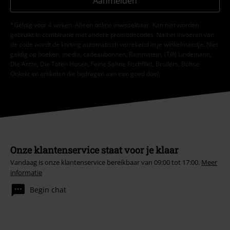
Aanmelden
*Geldig voor 4 weken. Alleen online inwisselbaar. Kan niet worden
gebruikt in combinatie met andere promotiecodes. Na het invoeren van
de code wordt de korting automatisch verrekend in je winkelmandje. Niet
geldig op boeken, media, cadeaubonnen, Rammstein, (Till) Lindemann,
Die Ärzte, Die Toten Hosen, Feine Sahne Fischfilet, Broilers, Böhse
Onkelz en artikelen die bijdragen aan een goed doel.
Onze klantenservice staat voor je klaar
Vandaag is onze klantenservice bereikbaar van 09:00 tot 17:00.
Meer
informatie
Begin chat