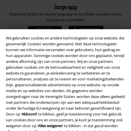
large app
Download gratis de nieuwe large app en profiteer van alle nieuwe
functies en voordelen!
We gebruiken cookies en andere technologieën op onze website, die
gezamenlijk ‘cookies’ worden genoemd. Met deze technologieën
kunnen we informatie verzamelen over gebruikers, hun gedrag en
A Warner Music Group Company
hun apparaten. Sommige cookies worden door ons geplaatst, terwijl
andere afkomstig zijn van onze partners. Wij en onze partners
gebruiken cookies om de betrouwbaarheid en veiligheid van onze
website te garanderen, je winkelervaring te verbeteren en te
personaliseren, analyses uit te voeren en voor marketingdoeleinden
(bijv. gepersonaliseerde advertenties) op onze website, op sociale
media en op websites van derden. Als gegevens worden
overgedragen naar de Verenigde Staten, worden deze alleen gedeeld
Beveiliging
met partners die onderworpen zijn aan een adequaatheidsbesluit
onder de huidige EU-wetgeving en naar behoren gecertificeerd zijn.
Door op ‘
Akkoord
’ te klikken, geef je toestemming voor het gebruik
van cookies door ons en onze partners. Je kunt je toestemming ook
weigeren door op ‘
Alles weigeren
’ te klikken - in dat geval worden