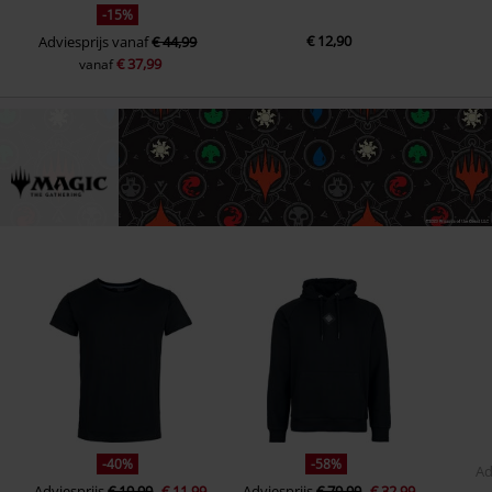
-15%
€ 12,90
Adviesprijs
vanaf
€ 44,99
€ 37,99
vanaf
-40%
-58%
Ad
Adviesprijs
€ 19,99
€ 11,99
Adviesprijs
€ 79,99
€ 32,99