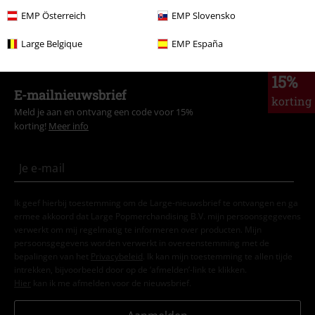
EMP Österreich
EMP Slovensko
Sale %
Kleding
T-shirts en tops
T-Shirts
Large Belgique
EMP España
15%
E-mailnieuwsbrief
korting
Meld je aan en ontvang een code voor 15%
korting!
Meer info
Ik geef hierbij toestemming om de Large-nieuwsbrief te ontvangen en ga
ermee akkoord dat Large Popmerchandising B.V. mijn persoonsgegevens
verwerkt om mij regelmatig te informeren over producten. Mijn
persoonsgegevens worden verwerkt in overeenstemming met de
bepalingen van het
Privacybeleid
. Ik kan mijn toestemming te allen tijde
intrekken, bijvoorbeeld door op de ‘afmelden’-link te klikken.
Hier
kan ik me afmelden voor de nieuwsbrief.