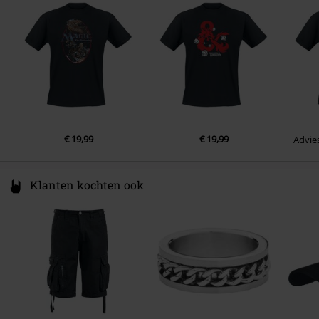
Kleur
Sweden
zwart
Lightweight
www.hybrisonline.com
€ 19,99
€ 19,99
Advies
Klanten kochten ook