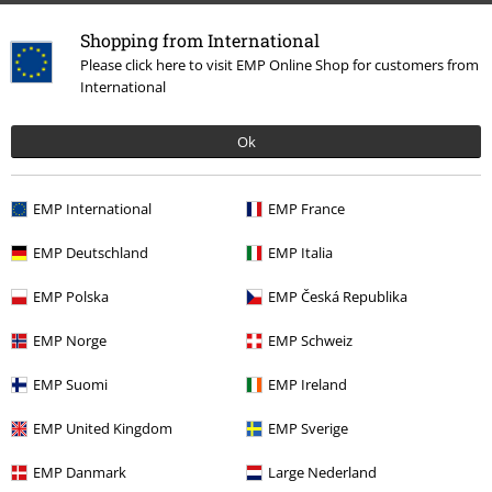
Shopping from International
Please click here to visit EMP Online Shop for customers from
International
Ok
EMP International
EMP France
€ 19,99
EMP Deutschland
EMP Italia
EMP Polska
EMP Česká Republika
Meer categorieën. Meer opties.
EMP Norge
EMP Schweiz
Kleding & accessoires
Bovenkant
T-shirts
EMP Suomi
EMP Ireland
Nieuw
Kleding
T-shirts en tops
T-shirts
EMP United Kingdom
EMP Sverige
Entertainment
EMP Danmark
Large Nederland
Mannen
Kleding
T-shirts en tops
T-shirts