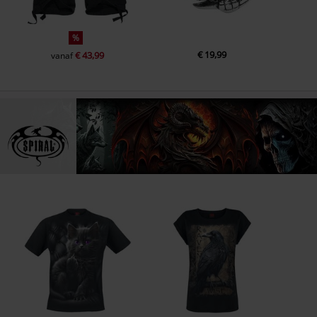
%
€ 19,99
€ 43,99
vanaf