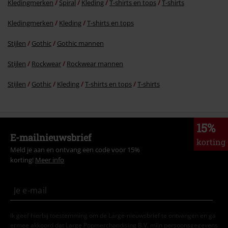
Kledingmerken
Spiral
Kleding
T-shirts en tops
T-shirts
Kledingmerken
Kleding
T-shirts en tops
Stijlen
Gothic
Gothic mannen
Stijlen
Rockwear
Rockwear mannen
Stijlen
Gothic
Kleding
T-shirts en tops
T-shirts
15%
E-mailnieuwsbrief
korting
Meld je aan en ontvang een code voor 15%
korting!
Meer info
Ik geef hierbij toestemming om de Large-nieuwsbrief te ontvangen en ga
ermee akkoord dat Large Popmerchandising B.V. mijn persoonsgegevens