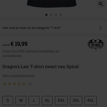
Hier vind je meer uit de categorie "T-shirt"
€ 19,99
vanaf
Prijzen incl. BTW, exclusief verpakkings- en
verzendkosten
Dragon's Lair T-shirt zwart van Spiral
Meer productinformatie
(1)
Kies
S
M
L
XL
XXL
3XL
4XL
je