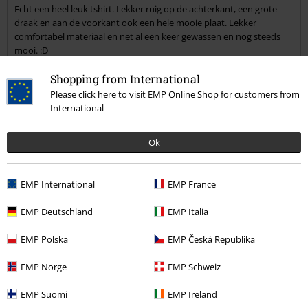
Echt een heel leuk tshirt. Lekker ruig op de achterkant, een grote
draak en aan de voorkant ook een hele mooie plaat. Lekker
comfortabel materiaal en net al een keer gewassen en nog steeds
mooi. :D
Shopping from International
Kwaliteit
Please click here to visit EMP Online Shop for customers from
International
5
Ontwerp
5
Pasvorm
Ok
5
Breedte
Te nauw
Perfect
Te wijd
EMP International
EMP France
Lengte
EMP Deutschland
EMP Italia
Te kort
Perfect
Te lang
EMP Polska
EMP Česká Republika
Geverifieerde recensie
Heeft deze recensie je geholpen?
EMP Norge
EMP Schweiz
EMP Suomi
EMP Ireland