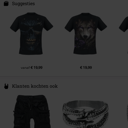
Energiestraat 4e
Suggesties
Mouwlengte
Korte Mouwen
1135 GD Edam
Kleur
Netherlands
zwart
Hello@attitudeholland.nl
€ 19,99
€ 19,99
vanaf
Klanten kochten ook