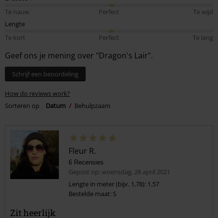
Te nauw
Perfect
Te wijd
Lengte
Te kort
Perfect
Te lang
Geef ons je mening over "Dragon's Lair".
Schrijf een beoordeling
How do reviews work?
Sorteren op
Datum
Behulpzaam
Fleur R.
6 Recensies
Gepost op: woensdag, 28 april 2021
Lengte in meter (bijv. 1,78): 1.57
Bestelde maat: S
Zit heerlijk