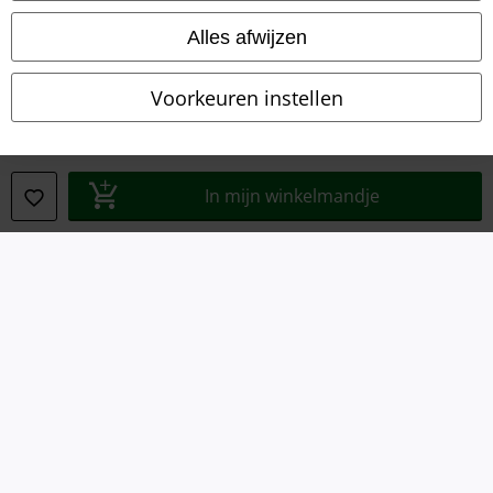
Alles afwijzen
Verklaring van conformiteit
Informatie over toegankelijkheid
Voorkeuren instellen
Cookie-instellingen
Annuleer bestelling
In mijn winkelmandje
Alle prijzen incl.
wettelijke BTW
© 1986-2026 Large Popmerchandising BV
Onze online shops
EMP International
EMP France