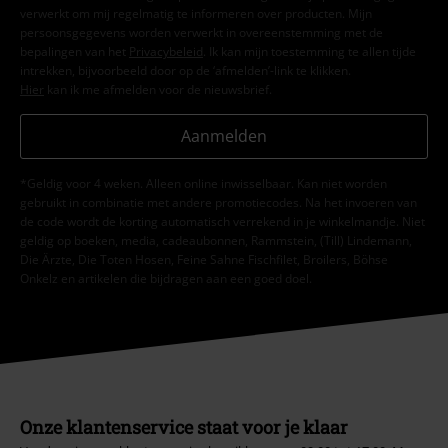
verwerkt om mij regelmatig te informeren over producten. Mijn
persoonsgegevens worden verwerkt in overeenstemming met de
bepalingen van het
Privacybeleid
. Ik kan mijn toestemming te allen tijde
intrekken, bijvoorbeeld door op de ‘afmelden’-link te klikken.
Hier
kan ik me afmelden voor de nieuwsbrief.
Aanmelden
*Geldig voor 4 weken. Alleen online inwisselbaar. Kan niet worden
gebruikt in combinatie met andere promotiecodes. Na het invoeren van
de code wordt de korting automatisch verrekend in je winkelmandje. Niet
geldig op boeken, media, cadeaubonnen, Rammstein, (Till) Lindemann,
Die Ärzte, Die Toten Hosen, Feine Sahne Fischfilet, Broilers, Böhse
Onkelz en artikelen die bijdragen aan een goed doel.
Onze klantenservice staat voor je klaar