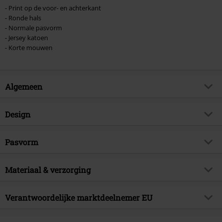
- Print op de voor- en achterkant
- Ronde hals
- Normale pasvorm
- Jersey katoen
- Korte mouwen
Algemeen
Artikelnr.
465781
Design
Titel
Dragon's Lair
Producttype
T-shirt
Brand
Pasvorm
Spiral
Patroon
effen
Artikelonderwerp
Gothic, Rock wear, Horror
Pasvorm/Tops
Regular
Bedrukt
Materiaal & verzorging
ja
Releasedatum
15-05-2020
Lengte (van de kleding)
Normaal
Halslijn
Ronde hals
Sexe
Mannen
Buitenmateriaal
100% katoen
Verantwoordelijke marktdeelnemer EU
Kraagvorm
Kraagloos
Verzorgingsinstructies
Machinewasbaar
Mouwvorm
Normale Mouwen
Attitude Holland