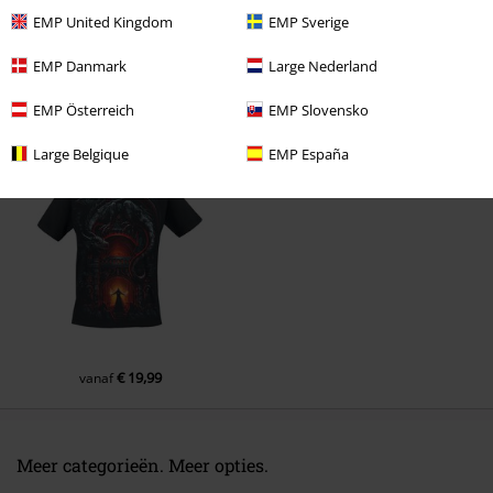
EMP United Kingdom
EMP Sverige
Opmerking
EMP Danmark
Large Nederland
EMP Österreich
EMP Slovensko
Laatst bezocht
Large Belgique
EMP España
Commentaar versturen
€ 19,99
vanaf
Meer categorieën. Meer opties.