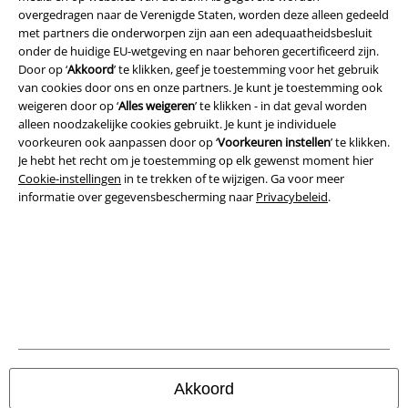
overgedragen naar de Verenigde Staten, worden deze alleen gedeeld
Beveiliging
met partners die onderworpen zijn aan een adequaatheidsbesluit
onder de huidige EU-wetgeving en naar behoren gecertificeerd zijn.
Door op ‘
Akkoord
’ te klikken, geef je toestemming voor het gebruik
van cookies door ons en onze partners. Je kunt je toestemming ook
weigeren door op ‘
Alles weigeren
’ te klikken - in dat geval worden
alleen noodzakelijke cookies gebruikt. Je kunt je individuele
voorkeuren ook aanpassen door op ‘
Voorkeuren instellen
’ te klikken.
Je hebt het recht om je toestemming op elk gewenst moment hier
Cookie-instellingen
in te trekken of te wijzigen. Ga voor meer
informatie over gegevensbescherming naar
Privacybeleid
.
Legal
Algemene Voorwaarden
Bedrijfsgegevens
Akkoord
Privacyverklaring