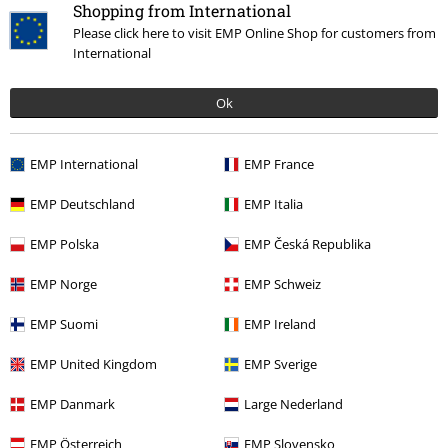
Shopping from International
Hempje is helaas te groot, maar zwarte shirt zit prima had eigenlijk
Please click here to visit EMP Online Shop for customers from
een maatje kleiner moeten hebben
International
Ok
Kwaliteit
5
EMP International
EMP France
Ontwerp
5
Pasvorm
EMP Deutschland
EMP Italia
3
Breedte
EMP Polska
EMP Česká Republika
Te nauw
Perfect
Te wijd
EMP Norge
EMP Schweiz
Lengte
Te kort
Perfect
Te lang
EMP Suomi
EMP Ireland
Geverifieerde recensie
EMP United Kingdom
EMP Sverige
Heeft deze recensie je geholpen?
EMP Danmark
Large Nederland
EMP Österreich
EMP Slovensko