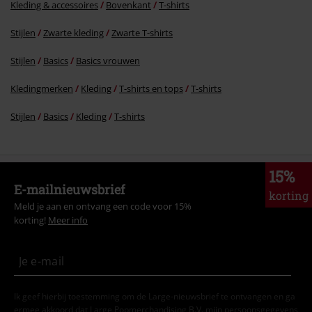
Kleding & accessoires
Bovenkant
T-shirts
Stijlen
Zwarte kleding
Zwarte T-shirts
Stijlen
Basics
Basics vrouwen
Kledingmerken
Kleding
T-shirts en tops
T-shirts
Stijlen
Basics
Kleding
T-shirts
15%
E-mailnieuwsbrief
korting
Meld je aan en ontvang een code voor 15%
korting!
Meer info
Ik geef hierbij toestemming om de Large-nieuwsbrief te ontvangen en ga
ermee akkoord dat Large Popmerchandising B.V. mijn persoonsgegevens