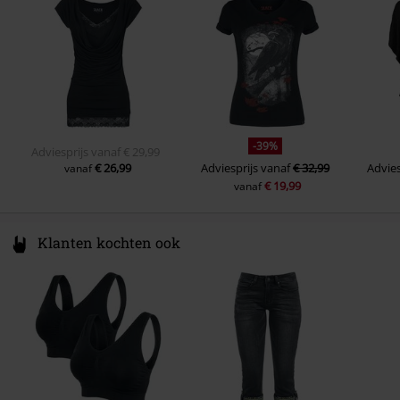
door Large
www.emp.de
Gewicht/ Gramsgewicht - T-shirts
Basic T-Shirt (ca. 160 g/m²) -
Regularweight
-39%
Adviesprijs
vanaf
€ 29,99
€ 26,99
Adviesprijs
vanaf
€ 32,99
Advies
vanaf
€ 19,99
vanaf
Klanten kochten ook