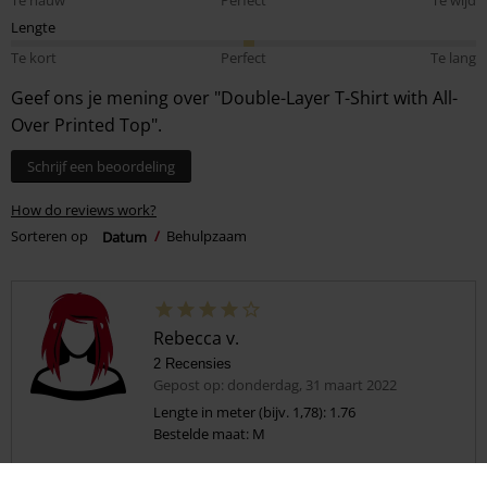
Lengte
Te kort
Perfect
Te lang
Geef ons je mening over "Double-Layer T-Shirt with All-
Over Printed Top".
Schrijf een beoordeling
How do reviews work?
Sorteren op
Datum
Behulpzaam
Rebecca v.
2 Recensies
Gepost op: donderdag, 31 maart 2022
Lengte in meter (bijv. 1,78): 1.76
Bestelde maat: M
Leuk