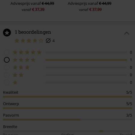
Adviesprijs
vanaf
€ 44,99
Adviesprijs
vanaf
€ 44,99
€ 37,39
€ 37,99
vanaf
vanaf
1 beoordelingen
4
0
1
0
0
0
Kwaliteit
5/5
Ontwerp
5/5
Pasvorm
3/5
Breedte
Te nauw
Perfect
Te wijd