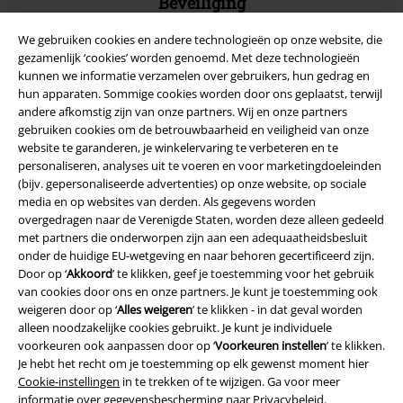
Beveiliging
We gebruiken cookies en andere technologieën op onze website, die
gezamenlijk ‘cookies’ worden genoemd. Met deze technologieën
kunnen we informatie verzamelen over gebruikers, hun gedrag en
hun apparaten. Sommige cookies worden door ons geplaatst, terwijl
andere afkomstig zijn van onze partners. Wij en onze partners
gebruiken cookies om de betrouwbaarheid en veiligheid van onze
website te garanderen, je winkelervaring te verbeteren en te
personaliseren, analyses uit te voeren en voor marketingdoeleinden
(bijv. gepersonaliseerde advertenties) op onze website, op sociale
media en op websites van derden. Als gegevens worden
overgedragen naar de Verenigde Staten, worden deze alleen gedeeld
met partners die onderworpen zijn aan een adequaatheidsbesluit
onder de huidige EU-wetgeving en naar behoren gecertificeerd zijn.
Legal
Door op ‘
Akkoord
’ te klikken, geef je toestemming voor het gebruik
van cookies door ons en onze partners. Je kunt je toestemming ook
Algemene Voorwaarden
weigeren door op ‘
Alles weigeren
’ te klikken - in dat geval worden
alleen noodzakelijke cookies gebruikt. Je kunt je individuele
Bedrijfsgegevens
voorkeuren ook aanpassen door op ‘
Voorkeuren instellen
’ te klikken.
Je hebt het recht om je toestemming op elk gewenst moment hier
Privacyverklaring
Cookie-instellingen
in te trekken of te wijzigen. Ga voor meer
informatie over gegevensbescherming naar
Privacybeleid
.