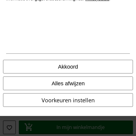
Verklaring van conformiteit
Informatie over toegankelijkheid
Cookie-instellingen
Annuleer bestelling
Alle prijzen incl.
wettelijke BTW
Akkoord
© 1986-2026 Large Popmerchandising BV
Alles afwijzen
Voorkeuren instellen
Onze online shops
EMP International
EMP France
In mijn winkelmandje
EMP Deutschland