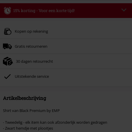
15% korting - Voor een korte tijd!
Code
WEEKEND
Kopieer de code
Geldig t/m 09-08-2026
Kopen op rekening
Minimale bestelwaarde € 49.99.
Gratis retourneren
Zodra je de code hebt ingevoerd, wordt de korting automatisch verrekend in
je winkelmandje.
30 dagen retourrecht
Kan niet gecombineerd worden met andere kortingscodes. Boeken, media,
tickets, Rammstein, (Till) Lindemann, Böhse Onkelz, Broilers, Die Ärzte, Die
Toten Hosen, Metality, cadeaubonnen en artikelen met een inbegrepen
Uitstekende service
donatie zijn uitgesloten van de korting.
Artikelbeschrijving
Shirt van Black Premium by EMP
- Tweedelig - elk item kan ook afzonderlijk worden gedragen
- Zwart hemdje met plooitjes