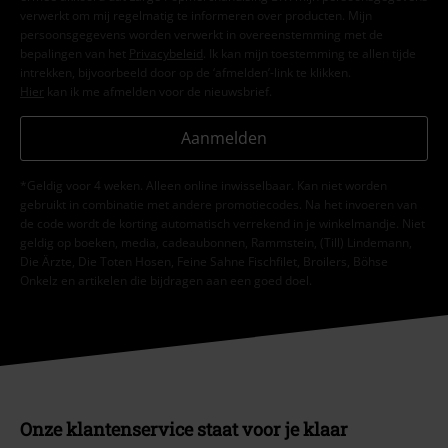
verwerkt om mij regelmatig te informeren over producten. Mijn
persoonsgegevens worden verwerkt in overeenstemming met de
bepalingen van het
Privacybeleid
. Ik kan mijn toestemming te allen tijde
intrekken, bijvoorbeeld door op de ‘afmelden’-link te klikken.
Hier
kan ik me afmelden voor de nieuwsbrief.
Aanmelden
*Geldig voor 4 weken. Alleen online inwisselbaar. Kan niet worden
gebruikt in combinatie met andere promotiecodes. Na het invoeren van
de code wordt de korting automatisch verrekend in je winkelmandje. Niet
geldig op boeken, media, cadeaubonnen, Rammstein, (Till) Lindemann,
Die Ärzte, Die Toten Hosen, Feine Sahne Fischfilet, Broilers, Böhse
Onkelz en artikelen die bijdragen aan een goed doel.
Onze klantenservice staat voor je klaar