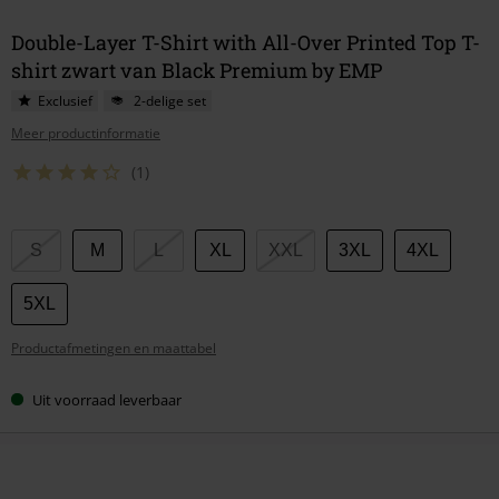
Double-Layer T-Shirt with All-Over Printed Top T-
shirt zwart van Black Premium by EMP
Exclusief
2-delige set
Meer productinformatie
(1)
Kies
S
M
L
XL
XXL
3XL
4XL
je
maat
5XL
Productafmetingen en maattabel
Uit voorraad leverbaar