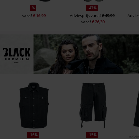
%
-47%
€ 16,99
Adviesprijs
vanaf
€ 49,99
Advies
vanaf
€ 26,39
vanaf
-16%
-15%
Advie