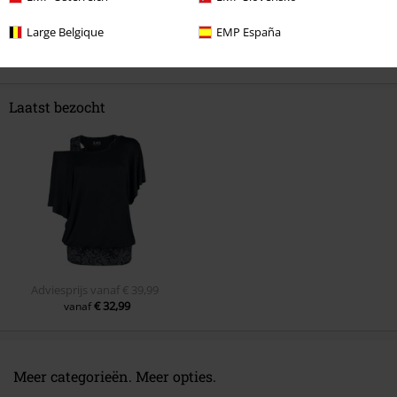
Opmerking
Large Belgique
EMP España
Laatst bezocht
Commentaar versturen
Adviesprijs
vanaf
€ 39,99
€ 32,99
vanaf
Meer categorieën. Meer opties.