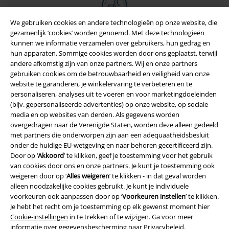
We gebruiken cookies en andere technologieën op onze website, die
gezamenlijk ‘cookies’ worden genoemd. Met deze technologieën
kunnen we informatie verzamelen over gebruikers, hun gedrag en
hun apparaten. Sommige cookies worden door ons geplaatst, terwijl
andere afkomstig zijn van onze partners. Wij en onze partners
gebruiken cookies om de betrouwbaarheid en veiligheid van onze
website te garanderen, je winkelervaring te verbeteren en te
personaliseren, analyses uit te voeren en voor marketingdoeleinden
(bijv. gepersonaliseerde advertenties) op onze website, op sociale
media en op websites van derden. Als gegevens worden
overgedragen naar de Verenigde Staten, worden deze alleen gedeeld
Legal
met partners die onderworpen zijn aan een adequaatheidsbesluit
onder de huidige EU-wetgeving en naar behoren gecertificeerd zijn.
Algemene Voorwaarden
Door op ‘
Akkoord
’ te klikken, geef je toestemming voor het gebruik
van cookies door ons en onze partners. Je kunt je toestemming ook
Bedrijfsgegevens
weigeren door op ‘
Alles weigeren
’ te klikken - in dat geval worden
alleen noodzakelijke cookies gebruikt. Je kunt je individuele
Privacyverklaring
voorkeuren ook aanpassen door op ‘
Voorkeuren instellen
’ te klikken.
Je hebt het recht om je toestemming op elk gewenst moment hier
Cookie-instellingen
in te trekken of te wijzigen. Ga voor meer
Verklaring van conformiteit
informatie over gegevensbescherming naar
Privacybeleid
.