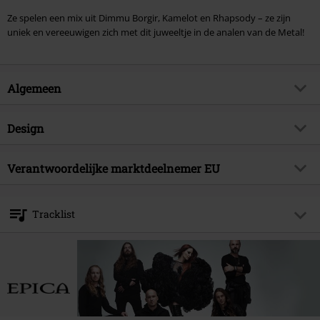
Ze spelen een mix uit Dimmu Borgir, Kamelot en Rhapsody – ze zijn
uniek en vereeuwigen zich met dit juweeltje in de analen van de Metal!
Algemeen
Artikelnr.
139731
Design
Titel
Design your Universe
Producttype
CD
Muziekgenre
Verantwoordelijke marktdeelnemer EU
Symphonic Metal
Mediaformaat 1-3
CD
Artikelonderwerp
Bands
Warner Music Group Germany Holding GmbH
Alter Wandrahm 14
Band
Epica
Tracklist
20457 Hamburg
Releasedatum
16-10-2009
Germany
CD 1
Sexe
Unisex
1.
Samadhi (Prelude)
2.
Resign To Surrender - A New Age Dawns [Part IV]
3.
Unleashed