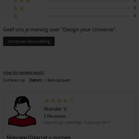
0
0
0
Geef ons je mening over "Design your Universe".
Schrijf een beoordeling
How do reviews work?
Sorteren op
Datum
Behulpzaam
Wander V.
3 Recensies
Gepost op: zaterdag, 14 januari 2017
Nieuwe Gitarist = succes