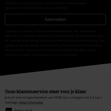
intrekken, bijvoorbeeld door op de ‘afmelden’-link te klikken.
Hier
kan ik me afmelden voor de nieuwsbrief.
Aanmelden
*Geldig voor 4 weken. Alleen online inwisselbaar. Kan niet worden
gebruikt in combinatie met andere promotiecodes. Na het invoeren van
de code wordt de korting automatisch verrekend in je winkelmandje. Niet
geldig op boeken, media, cadeaubonnen, Rammstein, (Till) Lindemann,
Die Ärzte, Die Toten Hosen, Feine Sahne Fischfilet, Broilers, Böhse
Onkelz en artikelen die bijdragen aan een goed doel.
Onze klantenservice staat voor je klaar
Je kunt ons morgen bereiken van 09:00 uur s morgens tot {1} uur s
middags.
Meer informatie
Begin chat