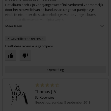
Het album heeft zijn voorganger weer flink verbeterd voornamelijk
door het nieuwe lid van de band, Isaac. De gitaar partijen zijn
eindelijk niet meer die saaie melodietjes van de vorige albums
zonder dat die essentie van Epica weg is.
Dus als je de vorige albums van epica leuk vindt of je van symphonic
Meer lezen
metal houdt zou ik deze zeker aanraden!
Geverifieerde recensie
Heeft deze recensie je geholpen?
Opmerking
Thomas J. V.
83 Recensies
Gepost op: zondag, 8 september 2013