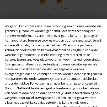
PostNL Pickup
large app
We gebruiken cookies en andere technologieën op onze website, die
gezamenlijk ‘cookies’ worden genoemd. Met deze technologieën
Download gratis de nieuwe large app en profiteer van alle nieuwe
kunnen we informatie verzamelen over gebruikers, hun gedrag en
functies en voordelen!
hun apparaten. Sommige cookies worden door ons geplaatst, terwijl
andere afkomstig zijn van onze partners. Wij en onze partners
gebruiken cookies om de betrouwbaarheid en veiligheid van onze
website te garanderen, je winkelervaring te verbeteren en te
personaliseren, analyses uit te voeren en voor marketingdoeleinden
(bijv. gepersonaliseerde advertenties) op onze website, op sociale
A Warner Music Group Company
media en op websites van derden. Als gegevens worden
overgedragen naar de Verenigde Staten, worden deze alleen gedeeld
met partners die onderworpen zijn aan een adequaatheidsbesluit
onder de huidige EU-wetgeving en naar behoren gecertificeerd zijn.
Door op ‘
Akkoord
’ te klikken, geef je toestemming voor het gebruik
van cookies door ons en onze partners. Je kunt je toestemming ook
weigeren door op ‘
Alles weigeren
’ te klikken - in dat geval worden
Beveiliging
alleen noodzakelijke cookies gebruikt. Je kunt je individuele