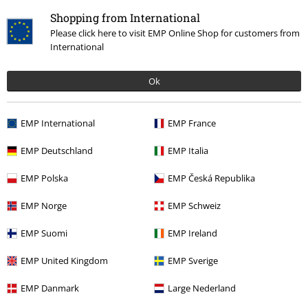
Shopping from International
Please click here to visit EMP Online Shop for customers from
Laatst bezocht
International
Ok
EMP International
EMP France
EMP Deutschland
EMP Italia
EMP Polska
EMP Česká Republika
%
€ 30,99
EMP Norge
EMP Schweiz
EMP Suomi
EMP Ireland
Meer categorieën. Meer opties.
EMP United Kingdom
EMP Sverige
Mannen
Kleding
T-shirts en tops
T-shirts
EMP Danmark
Large Nederland
Nieuw
Kleding
T-shirts en tops
T-shirts