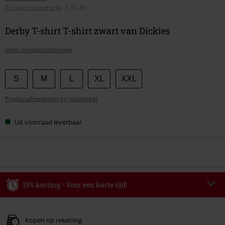
30 dagen beste prijs
:
€ 30,39
Derby T-shirt T-shirt zwart van Dickies
Meer productinformatie
Kies
S
M
L
XL
XXL
je
Productafmetingen en maattabel
maat
Uit voorraad leverbaar
15% korting - Voor een korte tijd!
Code
WEEKEND
Kopieer de code
Geldig t/m 09-08-2026
Kopen op rekening