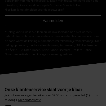
bepalingen van het
Privacybeleid
. Ik kan mijn toestemming te allen tijde
intrekken, bijvoorbeeld door op de ‘afmelden’-link te klikken.
Hier
kan ik me afmelden voor de nieuwsbrief.
Aanmelden
*Geldig voor 4 weken. Alleen online inwisselbaar. Kan niet worden
gebruikt in combinatie met andere promotiecodes. Na het invoeren van
de code wordt de korting automatisch verrekend in je winkelmandje. Niet
geldig op boeken, media, cadeaubonnen, Rammstein, (Till) Lindemann,
Die Ärzte, Die Toten Hosen, Feine Sahne Fischfilet, Broilers, Böhse
Onkelz en artikelen die bijdragen aan een goed doel.
Onze klantenservice staat voor je klaar
Je kunt ons morgen bereiken van 09:00 uur s morgens tot {1} uur s
middags.
Meer informatie