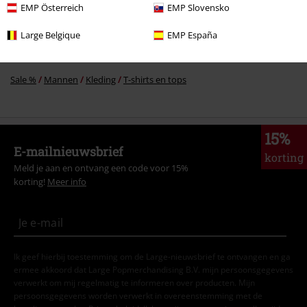
EMP Österreich
EMP Slovensko
Sale %
Kleding merken
Dickies
Large Belgique
EMP España
Sale %
Kleding
T-shirts en tops
T-Shirts
Sale %
Mannen
Kleding
T-shirts en tops
15%
E-mailnieuwsbrief
korting
Meld je aan en ontvang een code voor 15%
korting!
Meer info
Ik geef hierbij toestemming om de Large-nieuwsbrief te ontvangen en ga
ermee akkoord dat Large Popmerchandising B.V. mijn persoonsgegevens
verwerkt om mij regelmatig te informeren over producten. Mijn
persoonsgegevens worden verwerkt in overeenstemming met de