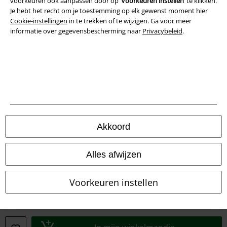
voorkeuren ook aanpassen door op ‘
Voorkeuren instellen
’ te klikken.
Je hebt het recht om je toestemming op elk gewenst moment hier
Cookie-instellingen
in te trekken of te wijzigen. Ga voor meer
informatie over gegevensbescherming naar
Privacybeleid
.
Akkoord
Legal
Algemene Voorwaarden
Alles afwijzen
Bedrijfsgegevens
Voorkeuren instellen
Privacyverklaring
Verklaring van conformiteit