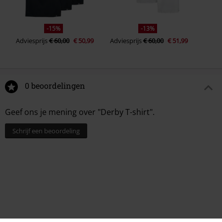
-15%
-13%
Adviesprijs
€ 60,00
€ 50,99
Adviesprijs
€ 60,00
€ 51,99
0 beoordelingen
Geef ons je mening over "Derby T-shirt".
Schrijf een beoordeling