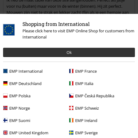
Ik heb de maat tabel van deze site aangehouden. Perfect als jasje
voor nu (buiten) maar voor In de winter (binnen). Hij zit perfect.
Mouwen zijn niet te strak en lekker zacht (fijn als je een hempje aan
hebt Lengte is tot halverwege mijn billen (hempje of shirt komt er
Shopping from International
niet of nauwelijks onderuit)
Please click here to visit EMP Online Shop for customers from
International
Kwaliteit
5
Ontwerp
Ok
5
Pasvorm
5
Breedte
EMP International
EMP France
Te nauw
Perfect
Te wijd
EMP Deutschland
EMP Italia
Lengte
Te kort
Perfect
Te lang
EMP Polska
EMP Česká Republika
Geverifieerde recensie
EMP Norge
EMP Schweiz
Heeft deze recensie je geholpen?
EMP Suomi
EMP Ireland
EMP United Kingdom
EMP Sverige