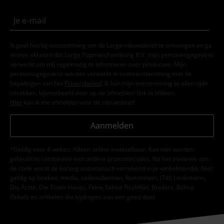
Ik geef hierbij toestemming om de Large-nieuwsbrief te ontvangen en ga
ermee akkoord dat Large Popmerchandising B.V. mijn persoonsgegevens
verwerkt om mij regelmatig te informeren over producten. Mijn
persoonsgegevens worden verwerkt in overeenstemming met de
bepalingen van het
Privacybeleid
. Ik kan mijn toestemming te allen tijde
intrekken, bijvoorbeeld door op de ‘afmelden’-link te klikken.
Hier
kan ik me afmelden voor de nieuwsbrief.
Aanmelden
*Geldig voor 4 weken. Alleen online inwisselbaar. Kan niet worden
gebruikt in combinatie met andere promotiecodes. Na het invoeren van
de code wordt de korting automatisch verrekend in je winkelmandje. Niet
geldig op boeken, media, cadeaubonnen, Rammstein, (Till) Lindemann,
Die Ärzte, Die Toten Hosen, Feine Sahne Fischfilet, Broilers, Böhse
Onkelz en artikelen die bijdragen aan een goed doel.