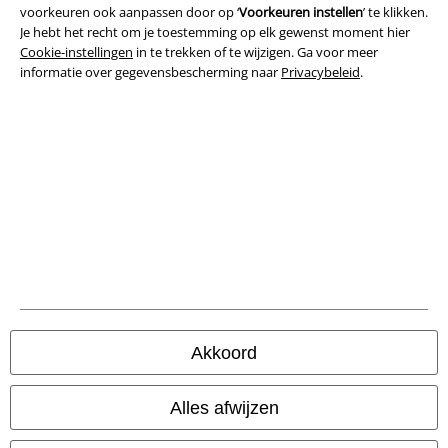
voorkeuren ook aanpassen door op ‘
Voorkeuren instellen
’ te klikken.
Algemene Voorwaarden
Je hebt het recht om je toestemming op elk gewenst moment hier
Cookie-instellingen
in te trekken of te wijzigen. Ga voor meer
Bedrijfsgegevens
informatie over gegevensbescherming naar
Privacybeleid
.
Privacyverklaring
Verklaring van conformiteit
Informatie over toegankelijkheid
Cookie-instellingen
Annuleer bestelling
Alle prijzen incl.
wettelijke BTW
Akkoord
© 1986-2026 Large Popmerchandising BV
Alles afwijzen