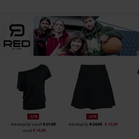
-22%
-32%
Adviesprijs
vanaf
€ 21,99
Adviesprijs
€ 24,99
€ 16,99
€ 16,99
vanaf