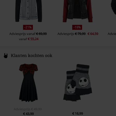
Zakken
Opgenaaide borstzak, borstzak,
met steekzakken
Binnenzak
Nee
Kleur
blauw-grijs
-21%
-19%
Adviesprijs
vanaf
€ 69,99
Adviesprijs
€ 79,99
€ 64,59
Advie
€ 55,24
vanaf
Klanten kochten ook
Adviesprijs
€ 49,99
€ 16,99
€ 43,99