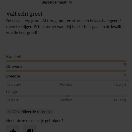
Bestelde maat: M
Commentaar versturen
Valt echt groot
De jas valt erg groot. M terug moeten sturen en helaas is er geen S
meer te krijgen. Echt jammer want hij is echt heel gaaf en de kwaliteit
voelde heel goed!
Kwaliteit
5
Ontwerp
5
Breedte
Te nauw
Perfect
Te wijd
Lengte
Te kort
Perfect
Te lang
Geverifieerde recensie
Heeft deze recensie je geholpen?