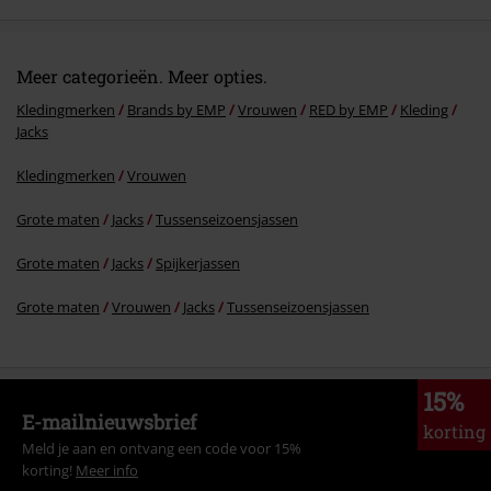
Meer categorieën. Meer opties.
Kledingmerken
Brands by EMP
Vrouwen
RED by EMP
Kleding
Jacks
Kledingmerken
Vrouwen
Grote maten
Jacks
Tussenseizoensjassen
Grote maten
Jacks
Spijkerjassen
Grote maten
Vrouwen
Jacks
Tussenseizoensjassen
15%
E-mailnieuwsbrief
korting
Meld je aan en ontvang een code voor 15%
korting!
Meer info