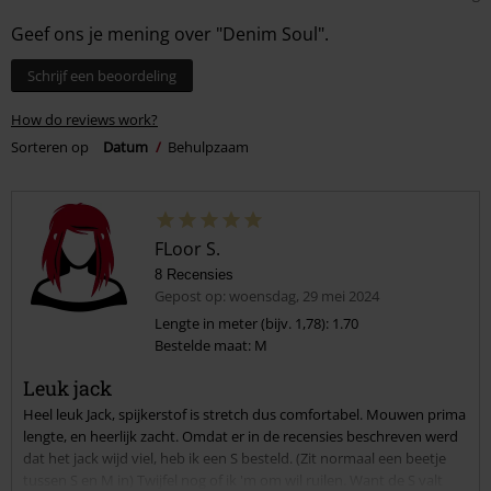
Geef ons je mening over "Denim Soul".
Schrijf een beoordeling
How do reviews work?
Sorteren op
Datum
Behulpzaam
FLoor S.
8 Recensies
Gepost op: woensdag, 29 mei 2024
Lengte in meter (bijv. 1,78): 1.70
Bestelde maat: M
Leuk jack
Heel leuk Jack, spijkerstof is stretch dus comfortabel. Mouwen prima
lengte, en heerlijk zacht. Omdat er in de recensies beschreven werd
dat het jack wijd viel, heb ik een S besteld. (Zit normaal een beetje
tussen S en M in) Twijfel nog of ik 'm om wil ruilen. Want de S valt