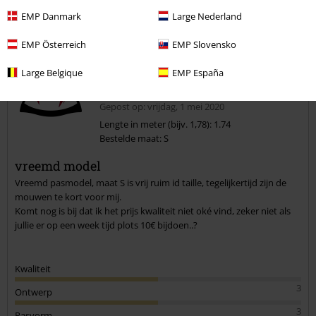
Opmerking
EMP Danmark
Large Nederland
EMP Österreich
EMP Slovensko
Large Belgique
EMP España
Sara V.
3 Recensies
Gepost op: vrijdag, 1 mei 2020
Lengte in meter (bijv. 1,78): 1.74
Bestelde maat: S
Commentaar versturen
vreemd model
Vreemd pasmodel, maat S is vrij ruim id taille, tegelijkertijd zijn de
mouwen te kort voor mij.
Komt nog is bij dat ik het prijs kwaliteit niet oké vind, zeker niet als
jullie er op een week tijd plots 10€ bijdoen..?
Kwaliteit
3
Ontwerp
3
Pasvorm