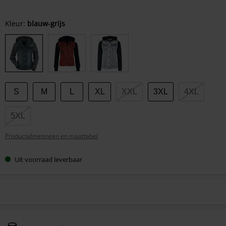
Kies
Kleur:
blauw-grijs
je
maat
S
M
L
XL
XXL
3XL
4XL
5XL
Productafmetingen en maattabel
Uit voorraad leverbaar