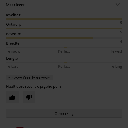
best smal, vooral rond de borst...
Meer lezen
(170, 57kg)
Kwaliteit
5
Ontwerp
5
Pasvorm
4
Breedte
Te nauw
Perfect
Te wijd
Lengte
Te kort
Perfect
Te lang
Geverifieerde recensie
Heeft deze recensie je geholpen?
Opmerking