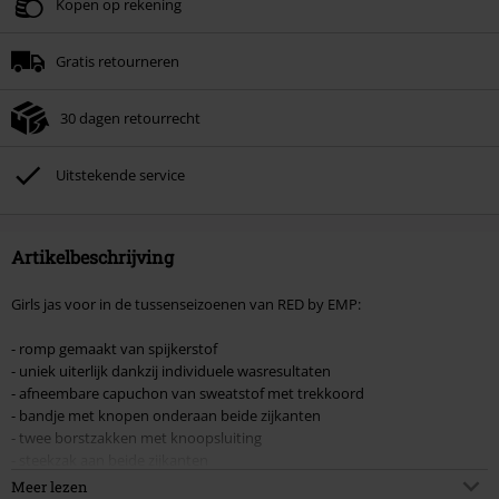
Kopen op rekening
Gratis retourneren
30 dagen retourrecht
Uitstekende service
Artikelbeschrijving
Girls jas voor in de tussenseizoenen van RED by EMP:
- romp gemaakt van spijkerstof
- uniek uiterlijk dankzij individuele wasresultaten
- afneembare capuchon van sweatstof met trekkoord
- bandje met knopen onderaan beide zijkanten
- twee borstzakken met knoopsluiting
- steekzak aan beide zijkanten
- mouwen van sweatstof
Meer lezen